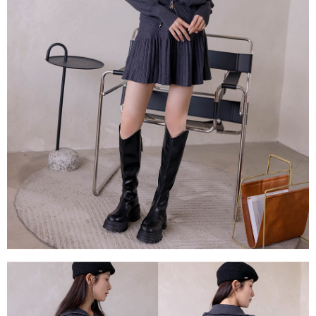
１．透過由恩沛科技股份有限公司提供之「AFTEE先享後付」服務完成之交
每筆NT$80，滿NT$1,500(含以上)免運費
易，需依本服務之必要範圍內提供個人資料，並將交易相關給付款項請求債
權轉讓予恩沛科技股份有限公司。
國家/地區配送
查看運費
２．關於個人資料處理事宜，請瀏覽以下網址：
https://aftee.tw/terms/#terms3
３．未成年的使用者請事先徵得法定代理人或監護人之同意方可使用
「AFTEE先享後付」，若未經同意申辦者引起之損失，本公司不負相關責
任。
４．使用「AFTEE先享後付」時，將依據個別帳號之用戶狀況，依本公司即
時審查核予不同之上限額度；若仍有額度不足之情形，本公司將視審查結果
請求用戶進行身份認證。
５．嚴禁一人註冊多個帳號或使用他人資訊註冊。若發現惡意使用之情形，
恩沛科技股份有限公司將有權停止該用戶之使用額度並採取法律行動。