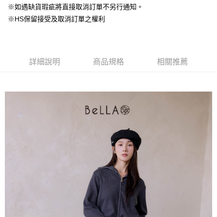
台灣樂天信用卡公司
中國信託商業銀行
台灣樂天信用卡公司
※如遇缺貨瑕疵將直接取消訂單不另行通知。
【大哥付你分期使用說明】
AFTEE先享後付
※HS保留接受及取消訂單之權利
1.本服務由台灣大哥大提供，台灣大哥大用戶可立即使用無須另外申請。
2.付款方式選擇「大哥付你分期」，訂單成立後會自動跳轉到大哥付的交易
相關說明
流程，驗證手機門號後，選擇欲分期的期數、繳款截止日，確認付款後即完
【關於「AFTEE先享後付」】
成交易。
ATM付款
AFTEE先享後付是「在收到商品之後才付款」的支付方式。 讓您購物簡單
3.實際核准額度、可分期數及費用金額請依後續交易確認頁面所載為準。
便利好安心！
詳細說明
商品規格
相關推薦
4.訂單成立30分鐘內，如未前往確認交易或遇審核未通過，訂單將自動取
１．簡單：不需註冊會員、不需綁卡、不需儲值。
運送方式
消。如遇「轉專審核」未通過狀況，表示未達大哥付你分期系統評分，恕無
２．便利：只要手機號碼，簡訊認證，即可結帳。
法說明評估內容。
３．安心：先確認商品／服務後，再付款。
付款後全家取貨
【繳款方式說明】
1.分期款項不併入電信帳單，「大哥付你分期」於每月結算日後寄送繳費提
免運費
【「AFTEE先享後付」結帳流程】
醒簡訊。
１．於結帳方式選擇「AFTEE先享後付」後，將跳轉至「AFTEE先享後付」
2.透過簡訊連結打開帳單後，可選擇「超商條碼／台灣大直營門市／銀行轉
付款後萊爾富取貨
結帳頁面，進行簡訊認證並確認金額後，即可完成結帳。
帳／街口支付／iPASS MONEY」等通路繳費。
２．訂單成立數日內，您將收到繳費通知簡訊。
免運費
３．收到繳費通知簡訊後14天內，點擊此簡訊中的連結，可透過四大超商／
【注意事項】
ATM／網路銀行／等多元方式進行付款，方視為交易完成。
付款後7-11取貨
1.本服務係由「台灣大哥大股份有限公司」（以下簡稱本公司）所提供，讓
※ 請注意：結帳手續完成當下不需立刻繳費，但若您需要取消訂單，請聯絡
用戶於交易時，得透過本服務購買商品或服務，並由商店將買賣／分期付款
免運費
購買商品的店家。未經商家同意取消之訂單仍視為有效，需透過AFTEE先享
買賣價金債權讓與本公司後，依約使用本公司帳單繳交帳款。
後付繳納相關費用。
2.基於同意付款使用「大哥付你分期」之契約關係目的，商店將以您的個人
一般商品宅配
※ 交易是否成功請以「AFTEE先享後付 」之結帳頁面顯示為準，若有關於
資料（包含姓名、電話或地址）提供予台灣大哥大進項蒐集、處理及利用，
是否繳費成功／繳費後需取消欲退款等相關疑問，請聯繫「AFTEE先享後付
免運費
由本公司與您本人進行分期帳單所需資料之確認、核對及更正。
客戶支援中心」
https://netprotections.freshdesk.com/support/home
3.完整用戶服務條款，請詳閱以下連結：
https://oppay.tw/userRule
付款後門市自取
【注意事項】