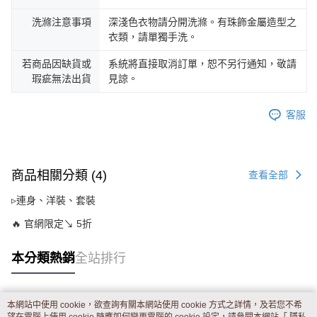
洗滌注意事項
深淺色衣物請分開洗滌。有珠飾金屬造型之
衣類，請單獨手洗。
若商品因缺貨或
系統將直接取消訂單，恕不另行通知，敬請
瑕疵無法出貨
見諒。
客服
商品相關分類 (4)
查看全部
▹連身、洋裝、套裝
🔥 官網限定↘ 5折
本分類熱銷
全站排行
本網站中使用 cookie，欲查詢有關本網站使用 cookie 方式之詳情，及若您不希
熱門標籤