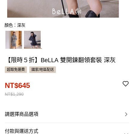
顏色：深灰
【限時５折】BeLLA 雙開鍊翻領套裝 深灰
超取免運費
國家/地區配送
NT$645
NT$1,290
請選擇商品選項
付款與運送方式