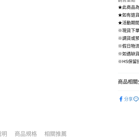
銷售重點
國泰世
上海商
華南商
★此商品
臺灣中
合作金
LINE Pay
國泰世
上海商
匯豐（
★如有退貨需
華南商
臺灣中
國泰世
聯邦商
Apple Pay
上海商
★活動期
匯豐（
臺灣中
元大商
兆豐國
聯邦商
※現貨下單
匯豐（
街口支付
玉山商
台中商
元大商
※調貨或預
聯邦商
台新國
華泰商
玉山商
悠遊付
元大商
※假日物
台灣樂
遠東國
台新國
玉山商
※如遇缺
永豐商
台灣樂
大哥付你
台新國
星展（
※HS保留
相關說明
台灣樂
中國信
【大哥付
AFTEE先
1.本服務
2.付款方
相關說明
商品相關分
流程，驗
【關於「A
ATM付款
完成交易
AFTEE
▹外套、罩
3.實際核
便利好安
分享
4.訂單成
▹HOMES
１．簡單
消。如遇
２．便利
運送方式
🔥 上班面
無法說明
３．安心
【繳款方
付款後全
▹獨家企劃
1.分期款
【「AFT
醒簡訊。
免運費
１．於結帳
說明
商品規格
相關推薦
2.透過簡
付」結帳