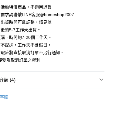
華商業銀行
兆豐國際商業銀行
業儲蓄銀行
台北富邦商業銀行
業銀行
彰化商業銀行
為活動特價商品，不適用退貨
小企業銀行
台中商業銀行
庫商業銀行
第一商業銀行
華商業銀行
兆豐國際商業銀行
業儲蓄銀行
台北富邦商業銀行
台灣）商業銀行
華泰商業銀行
求請聯繫LINE客服@homeshop2007
業銀行
彰化商業銀行
小企業銀行
台中商業銀行
華商業銀行
兆豐國際商業銀行
業銀行
遠東國際商業銀行
業儲蓄銀行
台北富邦商業銀行
間出貨時間可能調整，請見諒
台灣）商業銀行
華泰商業銀行
小企業銀行
台中商業銀行
業銀行
永豐商業銀行
際商業銀行
臺灣中小企業銀行
業銀行
遠東國際商業銀行
後約5-7工作天出貨。
台灣）商業銀行
華泰商業銀行
業銀行
星展（台灣）商業銀行
業銀行
匯豐（台灣）商業銀行
業銀行
永豐商業銀行
購，時間約7-20個工作天。
業銀行
遠東國際商業銀行
際商業銀行
中國信託商業銀行
業銀行
聯邦商業銀行
業銀行
星展（台灣）商業銀行
業銀行
永豐商業銀行
流不配送，工作天不含假日。
天信用卡公司
際商業銀行
元大商業銀行
際商業銀行
中國信託商業銀行
業銀行
星展（台灣）商業銀行
貨瑕疵將直接取消訂單不另行通知。
業銀行
玉山商業銀行
天信用卡公司
分期
際商業銀行
中國信託商業銀行
台灣）商業銀行
台新國際商業銀行
接受及取消訂單之權利
天信用卡公司
託商業銀行
台灣樂天信用卡公司
你分期使用說明】
享後付
由台灣大哥大提供，台灣大哥大用戶可立即使用無須另外申請。
式選擇「大哥付你分期」，訂單成立後會自動跳轉到大哥付的交易
類 (4)
證手機門號後，選擇欲分期的期數、繳款截止日，確認付款後即
FTEE先享後付」】
。
先享後付是「在收到商品之後才付款」的支付方式。 讓您購物簡單
衫
准額度、可分期數及費用金額請依後續交易確認頁面所載為準。
心！
客服
立30分鐘內，如未前往確認交易或遇審核未通過，訂單將自動取
HOP ‧ 品牌全系列
｜外套、罩衫
：不需註冊會員、不需綁卡、不需儲值。
「轉專審核」未通過狀況，表示未達大哥付你分期系統評分，恕
：只要手機號碼，簡訊認證，即可結帳。
試好運價666起
評估內容。
：先確認商品／服務後，再付款。
式說明】
家取貨
｜2026 ‧ WHITE流行色
項不併入電信帳單，「大哥付你分期」於每月結算日後寄送繳費提
EE先享後付」結帳流程】
方式選擇「AFTEE先享後付」後，將跳轉至「AFTEE先享後
訊連結打開帳單後，可選擇「超商條碼／台灣大直營門市／銀行轉
頁面，進行簡訊認證並確認金額後，即可完成結帳。