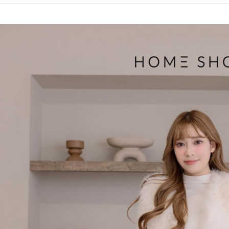
帳／街口支
付款後萊
２．訂單
３．收到繳
免運費
【注意事
／ATM／
1.本服務
※ 請注意
付款後7-1
用戶於交
絡購買商品
款買賣價
先享後付
免運費
2.基於同
※ 交易是
資料（包
是否繳費成
一般商品
用，由本
付客戶支
免運費
3.完整用
【注意事
付款後門
１．透過由
交易，需
每筆NT$8
求債權轉
２．關於
國家/地區
https://aft
３．未成
「AFTE
任。
４．使用「
即時審查
結果請求
５．嚴禁
形，恩沛
動。