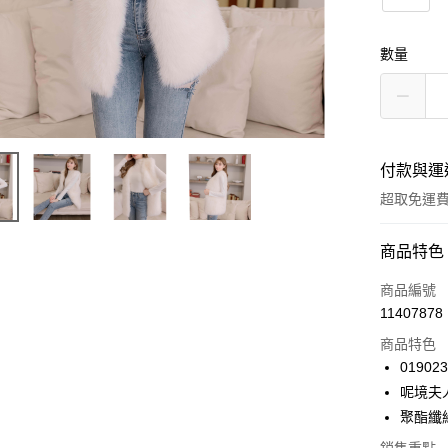
數量
付款與運
超取免運
付款方式
商品特色
信用卡一
商品編號
11407878
信用卡分
商品特色
3 期 
019023
6 期 
合作金
呢境夫
華南商
12 期
聚酯纖
合作金
上海商
華南商
24 期
合作金