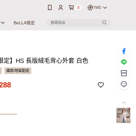
0
TWD
BeLLA限定
限定】HS 長版絨毛背心外套 白色
國家/地區配送
288