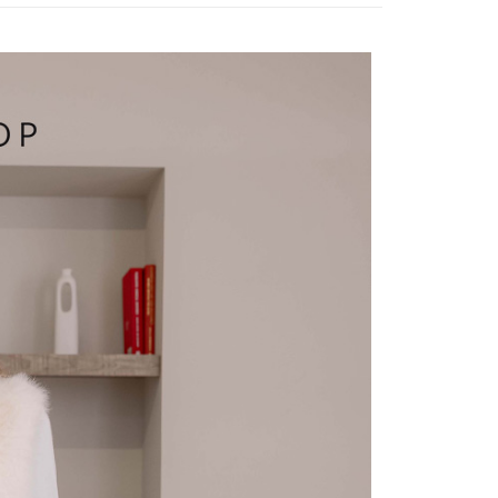
付／iPASS MONEY」等通路繳費。
爾富取貨
成立數日內，您將收到繳費通知簡訊。
費通知簡訊後14天內，點擊此簡訊中的連結，可透過四大超商
項】
網路銀行／等多元方式進行付款，方視為交易完成。
係由「台灣大哥大股份有限公司」（以下簡稱本公司）所提供，讓
：結帳手續完成當下不需立刻繳費，但若您需要取消訂單，請聯
1取貨
易時，得透過本服務購買商品或服務，並由商店將買賣／分期付
的店家。未經商家同意取消之訂單仍視為有效，需透過AFTEE
金債權讓與本公司後，依約使用本公司帳單繳交帳款。
繳納相關費用。
意付款使用「大哥付你分期」之契約關係目的，商店將以您的個人
否成功請以「AFTEE先享後付 」之結帳頁面顯示為準，若有關於
含姓名、電話或地址）提供予台灣大哥大進項蒐集、處理及利
功／繳費後需取消欲退款等相關疑問，請聯繫「AFTEE先享後
宅配
公司與您本人進行分期帳單所需資料之確認、核對及更正。
援中心」
https://netprotections.freshdesk.com/support/home
戶服務條款，請詳閱以下連結：
https://oppay.tw/userRule
項】
市自取
恩沛科技股份有限公司提供之「AFTEE先享後付」服務完成之
依本服務之必要範圍內提供個人資料，並將交易相關給付款項請
0，滿NT$1,500(含以上)免運費
讓予恩沛科技股份有限公司。
個人資料處理事宜，請瀏覽以下網址：
配送
查看運費
ee.tw/terms/#terms3
年的使用者請事先徵得法定代理人或監護人之同意方可使用
E先享後付」，若未經同意申辦者引起之損失，本公司不負相關責
AFTEE先享後付」時，將依據個別帳號之用戶狀況，依本公司
核予不同之上限額度；若仍有額度不足之情形，本公司將視審查
用戶進行身份認證。
一人註冊多個帳號或使用他人資訊註冊。若發現惡意使用之情
科技股份有限公司將有權停止該用戶之使用額度並採取法律行