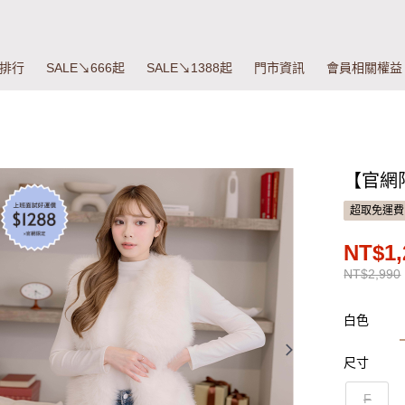
排行
SALE↘666起
SALE↘1388起
門市資訊
會員相關權益
【官網
超取免運費
NT$1,
NT$2,990
白色
尺寸
F