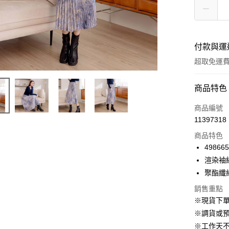
付款與運
超取免運
付款方式
商品特色
信用卡一
商品編號
11397318
信用卡分
商品特色
3 期 
498665
6 期 
合作金
渲染袖
華南商
12 期
聚酯纖
合作金
上海商
華南商
24 期
合作金
銷售重點
國泰世
上海商
華南商
※現貨下單
臺灣中
合作金
LINE Pay
國泰世
上海商
匯豐（
※調貨或預
華南商
臺灣中
國泰世
聯邦商
Apple Pay
上海商
※工作天
匯豐（