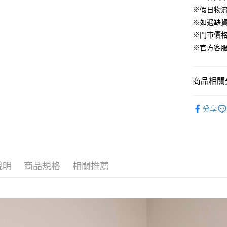
臺灣中
元大商
兆豐國
聯邦商
※假日物
匯豐（
街口支付
玉山商
台中商
元大商
※如遇缺
聯邦商
台新國
華泰商
玉山商
悠遊付
元大商
※門市價
台灣樂
遠東國
台新國
玉山商
※官方客服LI
永豐商
台灣樂
大哥付你
台新國
星展（
相關說明
台灣樂
中國信
【大哥付
商品相關分
AFTEE先
1.本服務
2.付款方
相關說明
▹下身
流程，驗
【關於「A
分享
ATM付款
完成交易
AFTEE
▹HOMES
3.實際核
便利好安
4.訂單成
１．簡單
🔥 HS新
消。如遇
２．便利
運送方式
無法說明
３．安心
【繳款方
付款後全
說明
商品規格
相關推薦
1.分期款
【「AFT
醒簡訊。
免運費
１．於結帳
2.透過簡
付」結帳
帳／街口支
付款後萊
２．訂單
３．收到繳
免運費
【注意事
／ATM／
1.本服務
※ 請注意