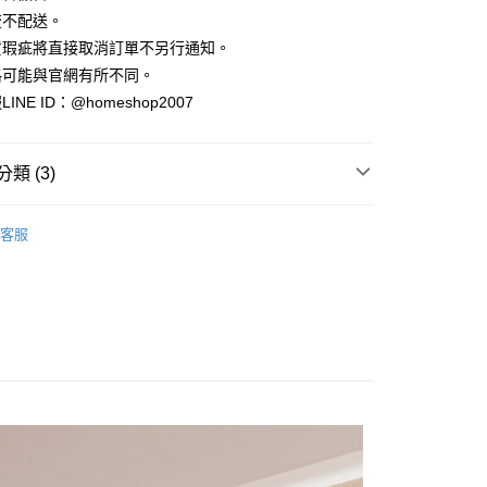
小企業銀行
台中商業銀行
業銀行
永豐商業銀行
際商業銀行
臺灣中小企業銀行
業銀行
遠東國際商業銀行
流不配送。
台灣）商業銀行
華泰商業銀行
業銀行
星展（台灣）商業銀行
業銀行
匯豐（台灣）商業銀行
業銀行
永豐商業銀行
貨瑕疵將直接取消訂單不另行通知。
業銀行
遠東國際商業銀行
際商業銀行
中國信託商業銀行
業銀行
聯邦商業銀行
業銀行
星展（台灣）商業銀行
業銀行
永豐商業銀行
格可能與官網有所不同。
天信用卡公司
際商業銀行
元大商業銀行
際商業銀行
中國信託商業銀行
業銀行
星展（台灣）商業銀行
NE ID：@homeshop2007
業銀行
玉山商業銀行
天信用卡公司
分期
際商業銀行
中國信託商業銀行
台灣）商業銀行
台新國際商業銀行
天信用卡公司
託商業銀行
台灣樂天信用卡公司
你分期使用說明】
類 (3)
享後付
由台灣大哥大提供，台灣大哥大用戶可立即使用無須另外申請。
式選擇「大哥付你分期」，訂單成立後會自動跳轉到大哥付的交易
｜裙裝
證手機門號後，選擇欲分期的期數、繳款截止日，確認付款後即
FTEE先享後付」】
客服
。
先享後付是「在收到商品之後才付款」的支付方式。 讓您購物簡單
HOP ‧ 品牌全系列
｜下身
准額度、可分期數及費用金額請依後續交易確認頁面所載為準。
心！
立30分鐘內，如未前往確認交易或遇審核未通過，訂單將自動取
：不需註冊會員、不需綁卡、不需儲值。
品79折起
「轉專審核」未通過狀況，表示未達大哥付你分期系統評分，恕
：只要手機號碼，簡訊認證，即可結帳。
評估內容。
：先確認商品／服務後，再付款。
式說明】
家取貨
項不併入電信帳單，「大哥付你分期」於每月結算日後寄送繳費提
EE先享後付」結帳流程】
方式選擇「AFTEE先享後付」後，將跳轉至「AFTEE先享後
訊連結打開帳單後，可選擇「超商條碼／台灣大直營門市／銀行轉
頁面，進行簡訊認證並確認金額後，即可完成結帳。
付／iPASS MONEY」等通路繳費。
爾富取貨
成立數日內，您將收到繳費通知簡訊。
費通知簡訊後14天內，點擊此簡訊中的連結，可透過四大超商
項】
網路銀行／等多元方式進行付款，方視為交易完成。
係由「台灣大哥大股份有限公司」（以下簡稱本公司）所提供，讓
：結帳手續完成當下不需立刻繳費，但若您需要取消訂單，請聯