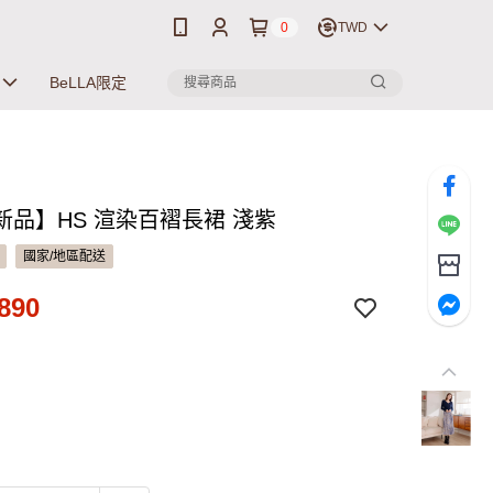
0
TWD
BeLLA限定
新品】HS 渲染百褶長裙 淺紫
國家/地區配送
890