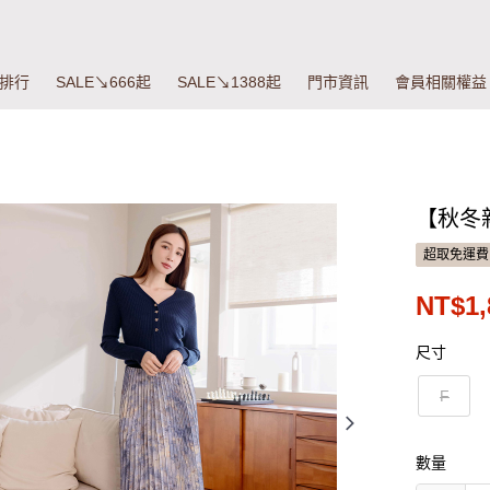
排行
SALE↘666起
SALE↘1388起
門市資訊
會員相關權益
【秋冬
超取免運費
NT$1,
尺寸
F
數量