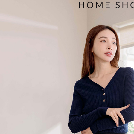
付款後7-1
用戶於交
絡購買商品
款買賣價
先享後付
免運費
2.基於同
※ 交易是
資料（包
是否繳費成
一般商品
用，由本
付客戶支
免運費
3.完整用
【注意事
付款後門
１．透過由
交易，需
每筆NT$8
求債權轉
２．關於
國家/地區
https://aft
３．未成
「AFTE
任。
４．使用「
即時審查
結果請求
５．嚴禁
形，恩沛
動。