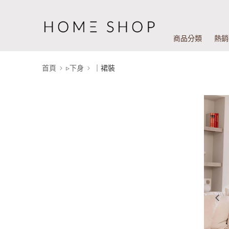
商品分類
熱銷
首頁
▹下身
｜裙裝