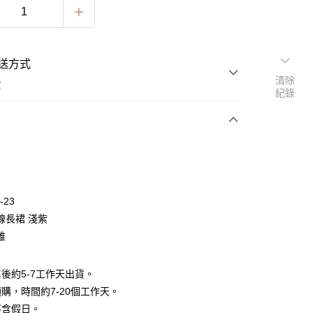
送方式
清除
費
紀錄
次付款
期付款
0 利率 每期
NT$630
21家銀行
-23
0 利率 每期
NT$315
21家銀行
庫商業銀行
第一商業銀行
線長裙 淺紫
業銀行
彰化商業銀行
 0 利率 每期
NT$157
21家銀行
維
庫商業銀行
第一商業銀行
業儲蓄銀行
台北富邦商業銀行
業銀行
彰化商業銀行
 0 利率 每期
NT$78
20家銀行
庫商業銀行
第一商業銀行
華商業銀行
兆豐國際商業銀行
業儲蓄銀行
台北富邦商業銀行
業銀行
彰化商業銀行
後約5-7工作天出貨。
小企業銀行
台中商業銀行
庫商業銀行
第一商業銀行
華商業銀行
兆豐國際商業銀行
業儲蓄銀行
台北富邦商業銀行
台灣）商業銀行
華泰商業銀行
購，時間約7-20個工作天。
業銀行
彰化商業銀行
小企業銀行
台中商業銀行
華商業銀行
兆豐國際商業銀行
業銀行
遠東國際商業銀行
業儲蓄銀行
台北富邦商業銀行
不含假日。
台灣）商業銀行
華泰商業銀行