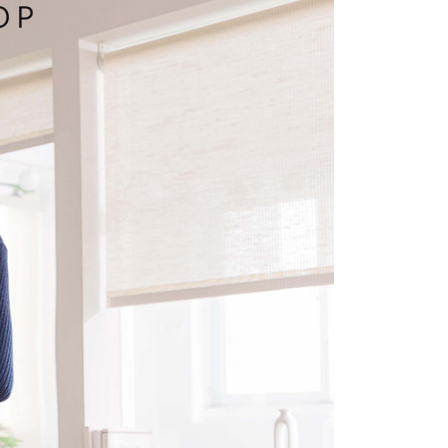
1取貨
易時，得透過本服務購買商品或服務，並由商店將買賣／分期付
的店家。未經商家同意取消之訂單仍視為有效，需透過AFTEE
金債權讓與本公司後，依約使用本公司帳單繳交帳款。
繳納相關費用。
意付款使用「大哥付你分期」之契約關係目的，商店將以您的個人
否成功請以「AFTEE先享後付 」之結帳頁面顯示為準，若有關於
含姓名、電話或地址）提供予台灣大哥大進項蒐集、處理及利
功／繳費後需取消欲退款等相關疑問，請聯繫「AFTEE先享後
宅配
公司與您本人進行分期帳單所需資料之確認、核對及更正。
援中心」
https://netprotections.freshdesk.com/support/home
戶服務條款，請詳閱以下連結：
https://oppay.tw/userRule
項】
市自取
恩沛科技股份有限公司提供之「AFTEE先享後付」服務完成之
依本服務之必要範圍內提供個人資料，並將交易相關給付款項請
0，滿NT$1,500(含以上)免運費
讓予恩沛科技股份有限公司。
個人資料處理事宜，請瀏覽以下網址：
配送
查看運費
ee.tw/terms/#terms3
年的使用者請事先徵得法定代理人或監護人之同意方可使用
E先享後付」，若未經同意申辦者引起之損失，本公司不負相關責
AFTEE先享後付」時，將依據個別帳號之用戶狀況，依本公司
核予不同之上限額度；若仍有額度不足之情形，本公司將視審查
用戶進行身份認證。
一人註冊多個帳號或使用他人資訊註冊。若發現惡意使用之情
科技股份有限公司將有權停止該用戶之使用額度並採取法律行