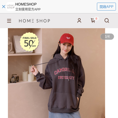
HOMESHOP
開啟APP
立刻使用官方APP
0
1
/
4