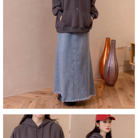
１．透過由恩沛科技股份有限公司提供之「AFTEE先享後付」服務完成之交
每筆NT$80，滿NT$1,500(含以上)免運費
易，需依本服務之必要範圍內提供個人資料，並將交易相關給付款項請求債
權轉讓予恩沛科技股份有限公司。
國家/地區配送
查看運費
２．關於個人資料處理事宜，請瀏覽以下網址：
https://aftee.tw/terms/#terms3
３．未成年的使用者請事先徵得法定代理人或監護人之同意方可使用
「AFTEE先享後付」，若未經同意申辦者引起之損失，本公司不負相關責
任。
４．使用「AFTEE先享後付」時，將依據個別帳號之用戶狀況，依本公司即
時審查核予不同之上限額度；若仍有額度不足之情形，本公司將視審查結果
請求用戶進行身份認證。
５．嚴禁一人註冊多個帳號或使用他人資訊註冊。若發現惡意使用之情形，
恩沛科技股份有限公司將有權停止該用戶之使用額度並採取法律行動。