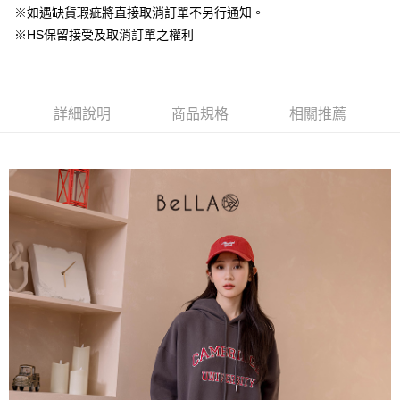
台灣樂天信用卡公司
中國信託商業銀行
台灣樂天信用卡公司
※如遇缺貨瑕疵將直接取消訂單不另行通知。
【大哥付你分期使用說明】
AFTEE先享後付
※HS保留接受及取消訂單之權利
1.本服務由台灣大哥大提供，台灣大哥大用戶可立即使用無須另外申請。
2.付款方式選擇「大哥付你分期」，訂單成立後會自動跳轉到大哥付的交易
相關說明
流程，驗證手機門號後，選擇欲分期的期數、繳款截止日，確認付款後即完
【關於「AFTEE先享後付」】
成交易。
ATM付款
AFTEE先享後付是「在收到商品之後才付款」的支付方式。 讓您購物簡單
3.實際核准額度、可分期數及費用金額請依後續交易確認頁面所載為準。
便利好安心！
詳細說明
商品規格
相關推薦
4.訂單成立30分鐘內，如未前往確認交易或遇審核未通過，訂單將自動取
１．簡單：不需註冊會員、不需綁卡、不需儲值。
運送方式
消。如遇「轉專審核」未通過狀況，表示未達大哥付你分期系統評分，恕無
２．便利：只要手機號碼，簡訊認證，即可結帳。
法說明評估內容。
３．安心：先確認商品／服務後，再付款。
付款後全家取貨
【繳款方式說明】
1.分期款項不併入電信帳單，「大哥付你分期」於每月結算日後寄送繳費提
免運費
【「AFTEE先享後付」結帳流程】
醒簡訊。
１．於結帳方式選擇「AFTEE先享後付」後，將跳轉至「AFTEE先享後付」
2.透過簡訊連結打開帳單後，可選擇「超商條碼／台灣大直營門市／銀行轉
付款後萊爾富取貨
結帳頁面，進行簡訊認證並確認金額後，即可完成結帳。
帳／街口支付／iPASS MONEY」等通路繳費。
２．訂單成立數日內，您將收到繳費通知簡訊。
免運費
３．收到繳費通知簡訊後14天內，點擊此簡訊中的連結，可透過四大超商／
【注意事項】
ATM／網路銀行／等多元方式進行付款，方視為交易完成。
付款後7-11取貨
1.本服務係由「台灣大哥大股份有限公司」（以下簡稱本公司）所提供，讓
※ 請注意：結帳手續完成當下不需立刻繳費，但若您需要取消訂單，請聯絡
用戶於交易時，得透過本服務購買商品或服務，並由商店將買賣／分期付款
免運費
購買商品的店家。未經商家同意取消之訂單仍視為有效，需透過AFTEE先享
買賣價金債權讓與本公司後，依約使用本公司帳單繳交帳款。
後付繳納相關費用。
2.基於同意付款使用「大哥付你分期」之契約關係目的，商店將以您的個人
一般商品宅配
※ 交易是否成功請以「AFTEE先享後付 」之結帳頁面顯示為準，若有關於
資料（包含姓名、電話或地址）提供予台灣大哥大進項蒐集、處理及利用，
是否繳費成功／繳費後需取消欲退款等相關疑問，請聯繫「AFTEE先享後付
免運費
由本公司與您本人進行分期帳單所需資料之確認、核對及更正。
客戶支援中心」
https://netprotections.freshdesk.com/support/home
3.完整用戶服務條款，請詳閱以下連結：
https://oppay.tw/userRule
付款後門市自取
【注意事項】