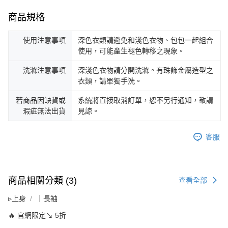
商品規格
使用注意事項
深色衣類請避免和淺色衣物、包包一起組合
使用，可能產生褪色轉移之現象。
洗滌注意事項
深淺色衣物請分開洗滌。有珠飾金屬造型之
衣類，請單獨手洗。
若商品因缺貨或
系統將直接取消訂單，恕不另行通知，敬請
瑕疵無法出貨
見諒。
客服
商品相關分類 (3)
查看全部
▹上身
｜長袖
🔥 官網限定↘ 5折