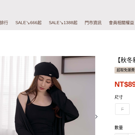
排行
SALE↘666起
SALE↘1388起
門市資訊
會員相關權益
【秋冬
超取免運費
NT$8
尺寸
F
數量