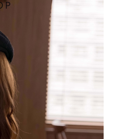
1取貨
易時，得透過本服務購買商品或服務，並由商店將買賣／分期付
的店家。未經商家同意取消之訂單仍視為有效，需透過AFTEE
金債權讓與本公司後，依約使用本公司帳單繳交帳款。
繳納相關費用。
意付款使用「大哥付你分期」之契約關係目的，商店將以您的個人
否成功請以「AFTEE先享後付 」之結帳頁面顯示為準，若有關於
含姓名、電話或地址）提供予台灣大哥大進項蒐集、處理及利
功／繳費後需取消欲退款等相關疑問，請聯繫「AFTEE先享後
宅配
公司與您本人進行分期帳單所需資料之確認、核對及更正。
援中心」
https://netprotections.freshdesk.com/support/home
戶服務條款，請詳閱以下連結：
https://oppay.tw/userRule
項】
市自取
恩沛科技股份有限公司提供之「AFTEE先享後付」服務完成之
依本服務之必要範圍內提供個人資料，並將交易相關給付款項請
0，滿NT$1,500(含以上)免運費
讓予恩沛科技股份有限公司。
個人資料處理事宜，請瀏覽以下網址：
配送
查看運費
ee.tw/terms/#terms3
年的使用者請事先徵得法定代理人或監護人之同意方可使用
E先享後付」，若未經同意申辦者引起之損失，本公司不負相關責
AFTEE先享後付」時，將依據個別帳號之用戶狀況，依本公司
核予不同之上限額度；若仍有額度不足之情形，本公司將視審查
用戶進行身份認證。
一人註冊多個帳號或使用他人資訊註冊。若發現惡意使用之情
科技股份有限公司將有權停止該用戶之使用額度並採取法律行