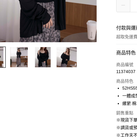
付款與運
超取免運
付款方式
商品特色
信用卡一
商品編號
11374037
信用卡分
商品特色
3 期 
52HS5
6 期 
合作金
一體成
華南商
12 期
縲縈.
合作金
上海商
華南商
24 期
合作金
銷售重點
國泰世
上海商
華南商
※現貨下單
臺灣中
合作金
LINE Pay
國泰世
上海商
匯豐（
※調貨或預
華南商
臺灣中
國泰世
聯邦商
Apple Pay
上海商
※工作天
匯豐（