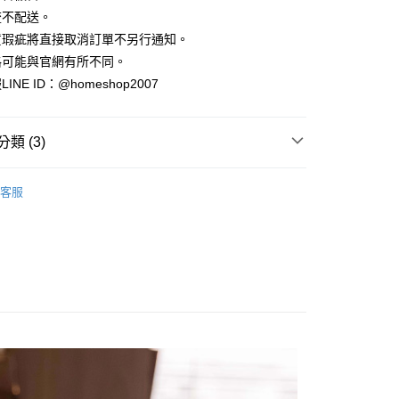
小企業銀行
台中商業銀行
業銀行
永豐商業銀行
際商業銀行
臺灣中小企業銀行
業銀行
遠東國際商業銀行
流不配送。
台灣）商業銀行
華泰商業銀行
業銀行
星展（台灣）商業銀行
業銀行
匯豐（台灣）商業銀行
業銀行
永豐商業銀行
貨瑕疵將直接取消訂單不另行通知。
業銀行
遠東國際商業銀行
際商業銀行
中國信託商業銀行
業銀行
聯邦商業銀行
業銀行
星展（台灣）商業銀行
業銀行
永豐商業銀行
格可能與官網有所不同。
天信用卡公司
際商業銀行
元大商業銀行
際商業銀行
中國信託商業銀行
業銀行
星展（台灣）商業銀行
NE ID：@homeshop2007
業銀行
玉山商業銀行
天信用卡公司
分期
際商業銀行
中國信託商業銀行
台灣）商業銀行
台新國際商業銀行
天信用卡公司
託商業銀行
台灣樂天信用卡公司
你分期使用說明】
類 (3)
享後付
由台灣大哥大提供，台灣大哥大用戶可立即使用無須另外申請。
式選擇「大哥付你分期」，訂單成立後會自動跳轉到大哥付的交易
內搭、打底衣
證手機門號後，選擇欲分期的期數、繳款截止日，確認付款後即
FTEE先享後付」】
客服
。
先享後付是「在收到商品之後才付款」的支付方式。 讓您購物簡單
HOP ‧ 品牌全系列
｜BRA、內搭、打底衣
准額度、可分期數及費用金額請依後續交易確認頁面所載為準。
心！
立30分鐘內，如未前往確認交易或遇審核未通過，訂單將自動取
：不需註冊會員、不需綁卡、不需儲值。
｜聰明女生最愛。BRA單品
「轉專審核」未通過狀況，表示未達大哥付你分期系統評分，恕
：只要手機號碼，簡訊認證，即可結帳。
評估內容。
：先確認商品／服務後，再付款。
式說明】
家取貨
項不併入電信帳單，「大哥付你分期」於每月結算日後寄送繳費提
EE先享後付」結帳流程】
方式選擇「AFTEE先享後付」後，將跳轉至「AFTEE先享後
訊連結打開帳單後，可選擇「超商條碼／台灣大直營門市／銀行轉
頁面，進行簡訊認證並確認金額後，即可完成結帳。
付／iPASS MONEY」等通路繳費。
爾富取貨
成立數日內，您將收到繳費通知簡訊。
費通知簡訊後14天內，點擊此簡訊中的連結，可透過四大超商
項】
網路銀行／等多元方式進行付款，方視為交易完成。
係由「台灣大哥大股份有限公司」（以下簡稱本公司）所提供，讓
：結帳手續完成當下不需立刻繳費，但若您需要取消訂單，請聯