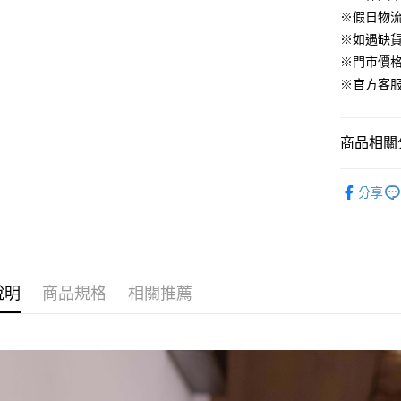
臺灣中
元大商
兆豐國
聯邦商
※假日物
匯豐（
街口支付
玉山商
台中商
元大商
※如遇缺
聯邦商
台新國
華泰商
玉山商
悠遊付
元大商
※門市價
台灣樂
遠東國
台新國
玉山商
※官方客服LI
永豐商
台灣樂
大哥付你
台新國
星展（
相關說明
台灣樂
中國信
【大哥付
商品相關分
AFTEE先
1.本服務
2.付款方
相關說明
▹BRA、
流程，驗
【關於「A
分享
ATM付款
完成交易
AFTEE
▹HOMES
3.實際核
便利好安
4.訂單成
１．簡單
▹獨家企劃
消。如遇
２．便利
運送方式
無法說明
３．安心
【繳款方
付款後全
說明
商品規格
相關推薦
1.分期款
【「AFT
醒簡訊。
免運費
１．於結帳
2.透過簡
付」結帳
帳／街口支
付款後萊
２．訂單
３．收到繳
免運費
【注意事
／ATM／
1.本服務
※ 請注意