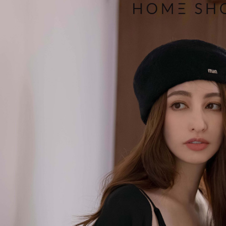
付款後7-1
用戶於交
絡購買商品
款買賣價
先享後付
免運費
2.基於同
※ 交易是
資料（包
是否繳費成
一般商品
用，由本
付客戶支
免運費
3.完整用
【注意事
付款後門
１．透過由
交易，需
每筆NT$8
求債權轉
２．關於
國家/地區
https://aft
３．未成
「AFTE
任。
４．使用「
即時審查
結果請求
５．嚴禁
形，恩沛
動。