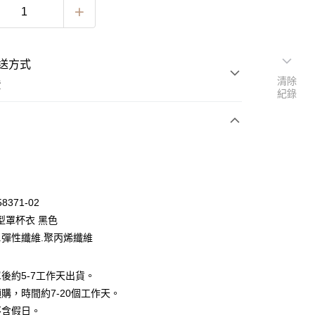
送方式
清除
費
紀錄
次付款
期付款
0 利率 每期
NT$296
21家銀行
58371-02
0 利率 每期
NT$148
21家銀行
庫商業銀行
第一商業銀行
型罩杯衣 黑色
業銀行
彰化商業銀行
 0 利率 每期
NT$74
21家銀行
棉.彈性纖維.聚丙烯纖維
庫商業銀行
第一商業銀行
業儲蓄銀行
台北富邦商業銀行
業銀行
彰化商業銀行
 0 利率 每期
NT$37
20家銀行
庫商業銀行
第一商業銀行
華商業銀行
兆豐國際商業銀行
業儲蓄銀行
台北富邦商業銀行
業銀行
彰化商業銀行
後約5-7工作天出貨。
小企業銀行
台中商業銀行
庫商業銀行
第一商業銀行
華商業銀行
兆豐國際商業銀行
業儲蓄銀行
台北富邦商業銀行
台灣）商業銀行
華泰商業銀行
購，時間約7-20個工作天。
業銀行
彰化商業銀行
小企業銀行
台中商業銀行
華商業銀行
兆豐國際商業銀行
業銀行
遠東國際商業銀行
業儲蓄銀行
台北富邦商業銀行
不含假日。
台灣）商業銀行
華泰商業銀行