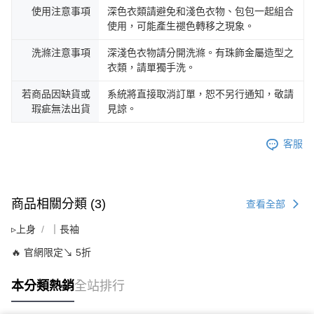
使用注意事項
深色衣類請避免和淺色衣物、包包一起組合
使用，可能產生褪色轉移之現象。
洗滌注意事項
深淺色衣物請分開洗滌。有珠飾金屬造型之
衣類，請單獨手洗。
若商品因缺貨或
系統將直接取消訂單，恕不另行通知，敬請
瑕疵無法出貨
見諒。
客服
商品相關分類 (3)
查看全部
▹上身
｜長袖
🔥 官網限定↘ 5折
本分類熱銷
全站排行