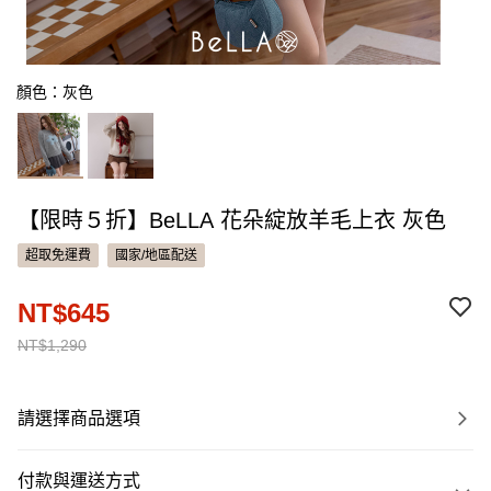
顏色：灰色
【限時５折】BeLLA 花朵綻放羊毛上衣 灰色
超取免運費
國家/地區配送
NT$645
NT$1,290
請選擇商品選項
付款與運送方式