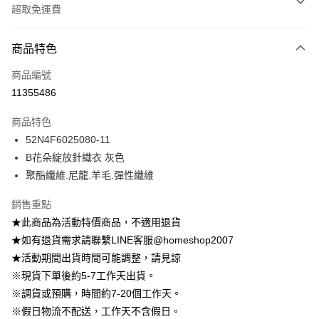
超取免運費
付款方式
商品特色
信用卡一次付款
商品編號
信用卡分期付款
11355486
3 期 0 利率 每期
NT$215
21家銀行
商品特色
6 期 0 利率 每期
NT$107
21家銀行
合作金庫商業銀行
第一商業銀行
52N4F6025080-11
華南商業銀行
彰化商業銀行
12 期 0 利率 每期
NT$53
21家銀行
合作金庫商業銀行
第一商業銀行
B花朵綻放針織衣 灰色
上海商業儲蓄銀行
台北富邦商業銀行
華南商業銀行
彰化商業銀行
24 期 0 利率 每期
NT$26
20家銀行
合作金庫商業銀行
第一商業銀行
國泰世華商業銀行
兆豐國際商業銀行
聚酯纖維.尼龍.羊毛.彈性纖維
上海商業儲蓄銀行
台北富邦商業銀行
華南商業銀行
彰化商業銀行
臺灣中小企業銀行
台中商業銀行
合作金庫商業銀行
第一商業銀行
LINE Pay
國泰世華商業銀行
兆豐國際商業銀行
上海商業儲蓄銀行
台北富邦商業銀行
銷售重點
匯豐（台灣）商業銀行
華泰商業銀行
華南商業銀行
彰化商業銀行
臺灣中小企業銀行
台中商業銀行
國泰世華商業銀行
兆豐國際商業銀行
聯邦商業銀行
遠東國際商業銀行
Apple Pay
上海商業儲蓄銀行
台北富邦商業銀行
★此商品為活動特價商品，不適用退貨
匯豐（台灣）商業銀行
華泰商業銀行
臺灣中小企業銀行
台中商業銀行
元大商業銀行
永豐商業銀行
兆豐國際商業銀行
臺灣中小企業銀行
★如有退貨需求請聯繫LINE客服@homeshop2007
聯邦商業銀行
遠東國際商業銀行
匯豐（台灣）商業銀行
華泰商業銀行
街口支付
玉山商業銀行
星展（台灣）商業銀行
台中商業銀行
匯豐（台灣）商業銀行
元大商業銀行
永豐商業銀行
★活動期間出貨時間可能調整，請見諒
聯邦商業銀行
遠東國際商業銀行
台新國際商業銀行
中國信託商業銀行
華泰商業銀行
聯邦商業銀行
玉山商業銀行
星展（台灣）商業銀行
悠遊付
※現貨下單後約5-7工作天出貨。
元大商業銀行
永豐商業銀行
台灣樂天信用卡公司
遠東國際商業銀行
元大商業銀行
台新國際商業銀行
中國信託商業銀行
玉山商業銀行
星展（台灣）商業銀行
※調貨或預購，時間約7-20個工作天。
永豐商業銀行
玉山商業銀行
台灣樂天信用卡公司
大哥付你分期
台新國際商業銀行
中國信託商業銀行
※假日物流不配送，工作天不含假日。
星展（台灣）商業銀行
台新國際商業銀行
相關說明