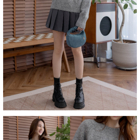
１．透過由恩沛科技股份有限公司提供之「AFTEE先享後付」服務完成之交
每筆NT$80，滿NT$1,500(含以上)免運費
易，需依本服務之必要範圍內提供個人資料，並將交易相關給付款項請求債
權轉讓予恩沛科技股份有限公司。
國家/地區配送
查看運費
２．關於個人資料處理事宜，請瀏覽以下網址：
https://aftee.tw/terms/#terms3
３．未成年的使用者請事先徵得法定代理人或監護人之同意方可使用
「AFTEE先享後付」，若未經同意申辦者引起之損失，本公司不負相關責
任。
４．使用「AFTEE先享後付」時，將依據個別帳號之用戶狀況，依本公司即
時審查核予不同之上限額度；若仍有額度不足之情形，本公司將視審查結果
請求用戶進行身份認證。
５．嚴禁一人註冊多個帳號或使用他人資訊註冊。若發現惡意使用之情形，
恩沛科技股份有限公司將有權停止該用戶之使用額度並採取法律行動。