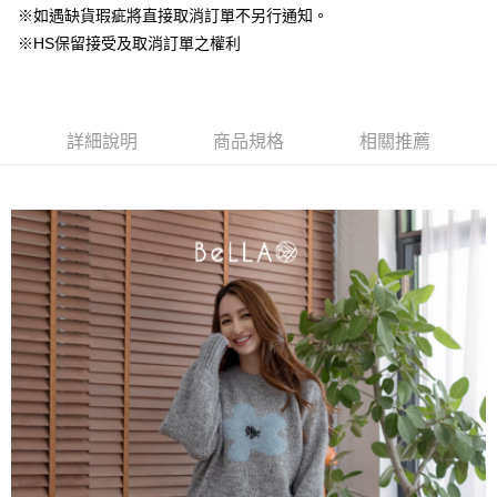
台灣樂天信用卡公司
中國信託商業銀行
台灣樂天信用卡公司
※如遇缺貨瑕疵將直接取消訂單不另行通知。
【大哥付你分期使用說明】
AFTEE先享後付
※HS保留接受及取消訂單之權利
1.本服務由台灣大哥大提供，台灣大哥大用戶可立即使用無須另外申請。
2.付款方式選擇「大哥付你分期」，訂單成立後會自動跳轉到大哥付的交易
相關說明
流程，驗證手機門號後，選擇欲分期的期數、繳款截止日，確認付款後即完
【關於「AFTEE先享後付」】
成交易。
ATM付款
AFTEE先享後付是「在收到商品之後才付款」的支付方式。 讓您購物簡單
3.實際核准額度、可分期數及費用金額請依後續交易確認頁面所載為準。
便利好安心！
詳細說明
商品規格
相關推薦
4.訂單成立30分鐘內，如未前往確認交易或遇審核未通過，訂單將自動取
１．簡單：不需註冊會員、不需綁卡、不需儲值。
運送方式
消。如遇「轉專審核」未通過狀況，表示未達大哥付你分期系統評分，恕無
２．便利：只要手機號碼，簡訊認證，即可結帳。
法說明評估內容。
３．安心：先確認商品／服務後，再付款。
付款後全家取貨
【繳款方式說明】
1.分期款項不併入電信帳單，「大哥付你分期」於每月結算日後寄送繳費提
免運費
【「AFTEE先享後付」結帳流程】
醒簡訊。
１．於結帳方式選擇「AFTEE先享後付」後，將跳轉至「AFTEE先享後付」
2.透過簡訊連結打開帳單後，可選擇「超商條碼／台灣大直營門市／銀行轉
付款後萊爾富取貨
結帳頁面，進行簡訊認證並確認金額後，即可完成結帳。
帳／街口支付／iPASS MONEY」等通路繳費。
２．訂單成立數日內，您將收到繳費通知簡訊。
免運費
３．收到繳費通知簡訊後14天內，點擊此簡訊中的連結，可透過四大超商／
【注意事項】
ATM／網路銀行／等多元方式進行付款，方視為交易完成。
付款後7-11取貨
1.本服務係由「台灣大哥大股份有限公司」（以下簡稱本公司）所提供，讓
※ 請注意：結帳手續完成當下不需立刻繳費，但若您需要取消訂單，請聯絡
用戶於交易時，得透過本服務購買商品或服務，並由商店將買賣／分期付款
免運費
購買商品的店家。未經商家同意取消之訂單仍視為有效，需透過AFTEE先享
買賣價金債權讓與本公司後，依約使用本公司帳單繳交帳款。
後付繳納相關費用。
2.基於同意付款使用「大哥付你分期」之契約關係目的，商店將以您的個人
一般商品宅配
※ 交易是否成功請以「AFTEE先享後付 」之結帳頁面顯示為準，若有關於
資料（包含姓名、電話或地址）提供予台灣大哥大進項蒐集、處理及利用，
是否繳費成功／繳費後需取消欲退款等相關疑問，請聯繫「AFTEE先享後付
免運費
由本公司與您本人進行分期帳單所需資料之確認、核對及更正。
客戶支援中心」
https://netprotections.freshdesk.com/support/home
3.完整用戶服務條款，請詳閱以下連結：
https://oppay.tw/userRule
付款後門市自取
【注意事項】