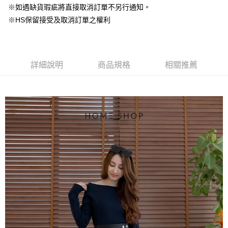
台灣樂天信用卡公司
中國信託商業銀行
台灣樂天信用卡公司
※如遇缺貨瑕疵將直接取消訂單不另行通知。
【大哥付你分期使用說明】
AFTEE先享後付
※HS保留接受及取消訂單之權利
1.本服務由台灣大哥大提供，台灣大哥大用戶可立即使用無須另外申請。
2.付款方式選擇「大哥付你分期」，訂單成立後會自動跳轉到大哥付的交易
相關說明
流程，驗證手機門號後，選擇欲分期的期數、繳款截止日，確認付款後即完
【關於「AFTEE先享後付」】
成交易。
ATM付款
AFTEE先享後付是「在收到商品之後才付款」的支付方式。 讓您購物簡單
3.實際核准額度、可分期數及費用金額請依後續交易確認頁面所載為準。
便利好安心！
詳細說明
商品規格
相關推薦
4.訂單成立30分鐘內，如未前往確認交易或遇審核未通過，訂單將自動取
１．簡單：不需註冊會員、不需綁卡、不需儲值。
運送方式
消。如遇「轉專審核」未通過狀況，表示未達大哥付你分期系統評分，恕無
２．便利：只要手機號碼，簡訊認證，即可結帳。
法說明評估內容。
３．安心：先確認商品／服務後，再付款。
付款後全家取貨
【繳款方式說明】
1.分期款項不併入電信帳單，「大哥付你分期」於每月結算日後寄送繳費提
免運費
【「AFTEE先享後付」結帳流程】
醒簡訊。
１．於結帳方式選擇「AFTEE先享後付」後，將跳轉至「AFTEE先享後付」
2.透過簡訊連結打開帳單後，可選擇「超商條碼／台灣大直營門市／銀行轉
付款後萊爾富取貨
結帳頁面，進行簡訊認證並確認金額後，即可完成結帳。
帳／街口支付／iPASS MONEY」等通路繳費。
２．訂單成立數日內，您將收到繳費通知簡訊。
免運費
３．收到繳費通知簡訊後14天內，點擊此簡訊中的連結，可透過四大超商／
【注意事項】
ATM／網路銀行／等多元方式進行付款，方視為交易完成。
付款後7-11取貨
1.本服務係由「台灣大哥大股份有限公司」（以下簡稱本公司）所提供，讓
※ 請注意：結帳手續完成當下不需立刻繳費，但若您需要取消訂單，請聯絡
用戶於交易時，得透過本服務購買商品或服務，並由商店將買賣／分期付款
免運費
購買商品的店家。未經商家同意取消之訂單仍視為有效，需透過AFTEE先享
買賣價金債權讓與本公司後，依約使用本公司帳單繳交帳款。
後付繳納相關費用。
2.基於同意付款使用「大哥付你分期」之契約關係目的，商店將以您的個人
一般商品宅配
※ 交易是否成功請以「AFTEE先享後付 」之結帳頁面顯示為準，若有關於
資料（包含姓名、電話或地址）提供予台灣大哥大進項蒐集、處理及利用，
是否繳費成功／繳費後需取消欲退款等相關疑問，請聯繫「AFTEE先享後付
免運費
由本公司與您本人進行分期帳單所需資料之確認、核對及更正。
客戶支援中心」
https://netprotections.freshdesk.com/support/home
3.完整用戶服務條款，請詳閱以下連結：
https://oppay.tw/userRule
付款後門市自取
【注意事項】