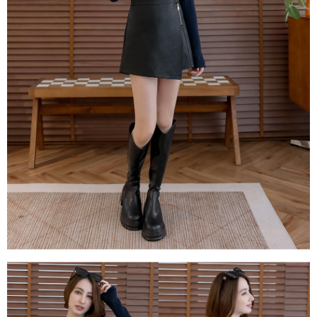
１．透過由恩沛科技股份有限公司提供之「AFTEE先享後付」服務完成之交
每筆NT$80，滿NT$1,500(含以上)免運費
易，需依本服務之必要範圍內提供個人資料，並將交易相關給付款項請求債
權轉讓予恩沛科技股份有限公司。
國家/地區配送
查看運費
２．關於個人資料處理事宜，請瀏覽以下網址：
https://aftee.tw/terms/#terms3
３．未成年的使用者請事先徵得法定代理人或監護人之同意方可使用
「AFTEE先享後付」，若未經同意申辦者引起之損失，本公司不負相關責
任。
４．使用「AFTEE先享後付」時，將依據個別帳號之用戶狀況，依本公司即
時審查核予不同之上限額度；若仍有額度不足之情形，本公司將視審查結果
請求用戶進行身份認證。
５．嚴禁一人註冊多個帳號或使用他人資訊註冊。若發現惡意使用之情形，
恩沛科技股份有限公司將有權停止該用戶之使用額度並採取法律行動。