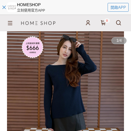
HOMESHOP
開啟APP
立刻使用官方APP
0
1
/
4