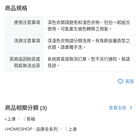
商品規格
使用注意事項
深色衣類請避免和淺色衣物、包包一起組合
使用，可能產生褪色轉移之現象。
洗滌注意事項
深淺色衣物請分開洗滌。有珠飾金屬造型之
衣類，請單獨手洗。
若商品因缺貨或
系統將直接取消訂單，恕不另行通知，敬請
瑕疵無法出貨
見諒。
客服
商品相關分類 (3)
查看全部
▹上身
｜長袖
▹HOMESHOP ‧ 品牌全系列
｜上身