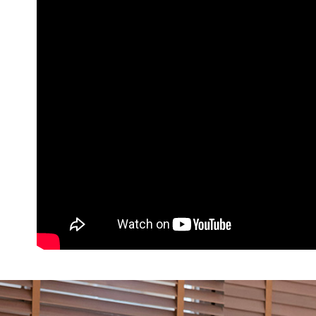
３．收到繳
免運費
【注意事
／ATM／
1.本服務
※ 請注意
付款後7-1
用戶於交
絡購買商品
款買賣價
先享後付
免運費
2.基於同
※ 交易是
資料（包
是否繳費成
一般商品
用，由本
付客戶支
免運費
3.完整用
【注意事
付款後門
１．透過由
交易，需
每筆NT$8
求債權轉
２．關於
國家/地區
https://aft
３．未成
「AFTE
任。
４．使用「
即時審查
結果請求
５．嚴禁
形，恩沛
動。