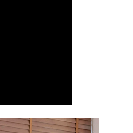
費通知簡訊後14天內，點擊此簡訊中的連結，可透過四大超商
項】
網路銀行／等多元方式進行付款，方視為交易完成。
係由「台灣大哥大股份有限公司」（以下簡稱本公司）所提供，讓
：結帳手續完成當下不需立刻繳費，但若您需要取消訂單，請聯
1取貨
易時，得透過本服務購買商品或服務，並由商店將買賣／分期付
的店家。未經商家同意取消之訂單仍視為有效，需透過AFTEE
金債權讓與本公司後，依約使用本公司帳單繳交帳款。
繳納相關費用。
意付款使用「大哥付你分期」之契約關係目的，商店將以您的個人
否成功請以「AFTEE先享後付 」之結帳頁面顯示為準，若有關於
含姓名、電話或地址）提供予台灣大哥大進項蒐集、處理及利
功／繳費後需取消欲退款等相關疑問，請聯繫「AFTEE先享後
宅配
公司與您本人進行分期帳單所需資料之確認、核對及更正。
援中心」
https://netprotections.freshdesk.com/support/home
戶服務條款，請詳閱以下連結：
https://oppay.tw/userRule
項】
市自取
恩沛科技股份有限公司提供之「AFTEE先享後付」服務完成之
依本服務之必要範圍內提供個人資料，並將交易相關給付款項請
0，滿NT$1,500(含以上)免運費
讓予恩沛科技股份有限公司。
個人資料處理事宜，請瀏覽以下網址：
配送
查看運費
ee.tw/terms/#terms3
年的使用者請事先徵得法定代理人或監護人之同意方可使用
E先享後付」，若未經同意申辦者引起之損失，本公司不負相關責
AFTEE先享後付」時，將依據個別帳號之用戶狀況，依本公司
核予不同之上限額度；若仍有額度不足之情形，本公司將視審查
用戶進行身份認證。
一人註冊多個帳號或使用他人資訊註冊。若發現惡意使用之情
科技股份有限公司將有權停止該用戶之使用額度並採取法律行