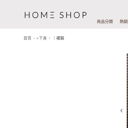
商品分類
熱銷
首頁
▹下身
｜裙裝