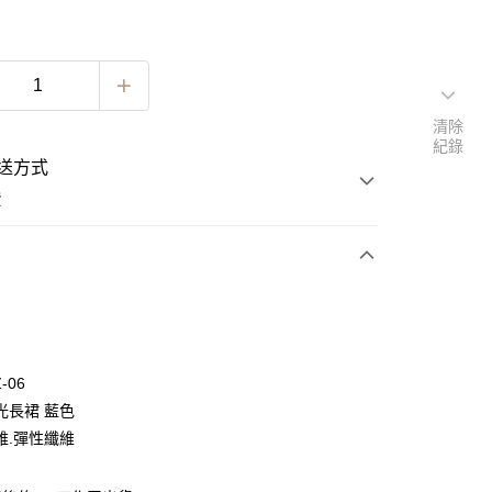
清除
紀錄
送方式
費
次付款
期付款
0 利率 每期
NT$763
21家銀行
-06
0 利率 每期
NT$381
21家銀行
庫商業銀行
第一商業銀行
光長裙 藍色
業銀行
彰化商業銀行
 0 利率 每期
NT$190
21家銀行
維.彈性纖維
庫商業銀行
第一商業銀行
業儲蓄銀行
台北富邦商業銀行
業銀行
彰化商業銀行
 0 利率 每期
NT$95
20家銀行
庫商業銀行
第一商業銀行
華商業銀行
兆豐國際商業銀行
業儲蓄銀行
台北富邦商業銀行