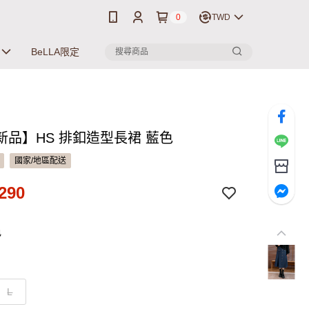
0
TWD
BeLLA限定
新品】HS 排釦造型長裙 藍色
國家/地區配送
290
色
L