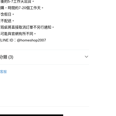
業銀行
彰化商業銀行
後約5-7工作天出貨。
小企業銀行
台中商業銀行
庫商業銀行
第一商業銀行
華商業銀行
兆豐國際商業銀行
業儲蓄銀行
台北富邦商業銀行
台灣）商業銀行
華泰商業銀行
購，時間約7-20個工作天。
業銀行
彰化商業銀行
小企業銀行
台中商業銀行
華商業銀行
兆豐國際商業銀行
業銀行
遠東國際商業銀行
業儲蓄銀行
台北富邦商業銀行
不含假日。
台灣）商業銀行
華泰商業銀行
小企業銀行
台中商業銀行
業銀行
永豐商業銀行
際商業銀行
臺灣中小企業銀行
業銀行
遠東國際商業銀行
流不配送。
台灣）商業銀行
華泰商業銀行
業銀行
星展（台灣）商業銀行
業銀行
匯豐（台灣）商業銀行
業銀行
永豐商業銀行
貨瑕疵將直接取消訂單不另行通知。
業銀行
遠東國際商業銀行
際商業銀行
中國信託商業銀行
業銀行
聯邦商業銀行
業銀行
星展（台灣）商業銀行
業銀行
永豐商業銀行
格可能與官網有所不同。
天信用卡公司
際商業銀行
元大商業銀行
際商業銀行
中國信託商業銀行
業銀行
星展（台灣）商業銀行
NE ID：@homeshop2007
業銀行
玉山商業銀行
天信用卡公司
分期
際商業銀行
中國信託商業銀行
台灣）商業銀行
台新國際商業銀行
天信用卡公司
託商業銀行
台灣樂天信用卡公司
你分期使用說明】
類 (3)
享後付
由台灣大哥大提供，台灣大哥大用戶可立即使用無須另外申請。
式選擇「大哥付你分期」，訂單成立後會自動跳轉到大哥付的交易
｜裙裝
證手機門號後，選擇欲分期的期數、繳款截止日，確認付款後即
FTEE先享後付」】
客服
。
先享後付是「在收到商品之後才付款」的支付方式。 讓您購物簡單
HOP ‧ 品牌全系列
｜下身
准額度、可分期數及費用金額請依後續交易確認頁面所載為準。
心！
立30分鐘內，如未前往確認交易或遇審核未通過，訂單將自動取
：不需註冊會員、不需綁卡、不需儲值。
品79折起
「轉專審核」未通過狀況，表示未達大哥付你分期系統評分，恕
：只要手機號碼，簡訊認證，即可結帳。
評估內容。
：先確認商品／服務後，再付款。
式說明】
家取貨
項不併入電信帳單，「大哥付你分期」於每月結算日後寄送繳費提
EE先享後付」結帳流程】
方式選擇「AFTEE先享後付」後，將跳轉至「AFTEE先享後
訊連結打開帳單後，可選擇「超商條碼／台灣大直營門市／銀行轉
頁面，進行簡訊認證並確認金額後，即可完成結帳。
付／iPASS MONEY」等通路繳費。
爾富取貨
成立數日內，您將收到繳費通知簡訊。