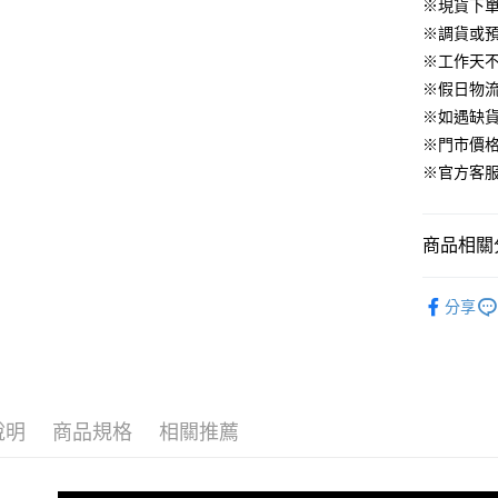
華南商
※現貨下單
臺灣中
合作金
LINE Pay
國泰世
上海商
匯豐（
※調貨或預
華南商
臺灣中
國泰世
聯邦商
Apple Pay
上海商
※工作天
匯豐（
臺灣中
元大商
兆豐國
聯邦商
※假日物
匯豐（
街口支付
玉山商
台中商
元大商
※如遇缺
聯邦商
台新國
華泰商
玉山商
悠遊付
元大商
※門市價
台灣樂
遠東國
台新國
玉山商
※官方客服LI
永豐商
台灣樂
大哥付你
台新國
星展（
相關說明
台灣樂
中國信
【大哥付
商品相關分
AFTEE先
1.本服務
2.付款方
相關說明
▹下身
流程，驗
【關於「A
分享
ATM付款
完成交易
AFTEE
▹HOMES
3.實際核
便利好安
4.訂單成
１．簡單
🔥 HS新
消。如遇
２．便利
運送方式
無法說明
３．安心
【繳款方
付款後全
說明
商品規格
相關推薦
1.分期款
【「AFT
醒簡訊。
免運費
１．於結帳
2.透過簡
付」結帳
帳／街口支
付款後萊
２．訂單