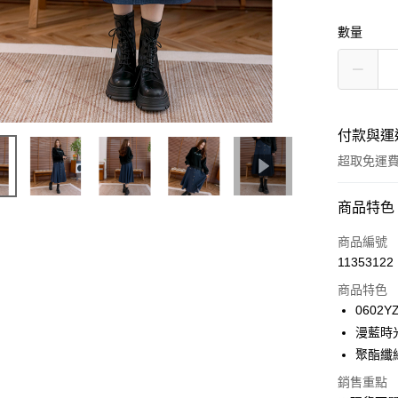
數量
付款與運
超取免運
付款方式
商品特色
信用卡一
商品編號
11353122
信用卡分
商品特色
3 期 
0602YZ
6 期 
合作金
漫藍時
華南商
12 期
聚酯纖
合作金
上海商
華南商
24 期
合作金
銷售重點
國泰世
上海商