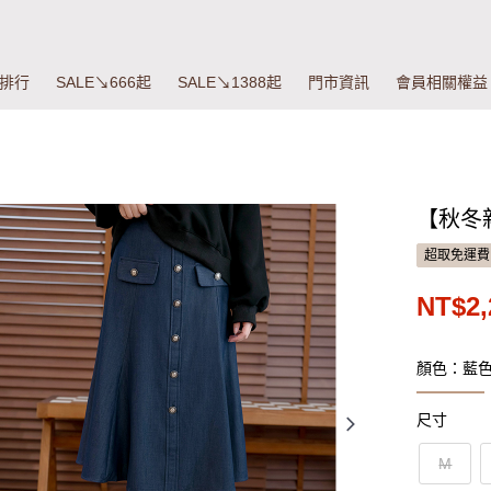
排行
SALE↘666起
SALE↘1388起
門市資訊
會員相關權益
【秋冬
超取免運費
NT$2,
顏色：藍
尺寸
M