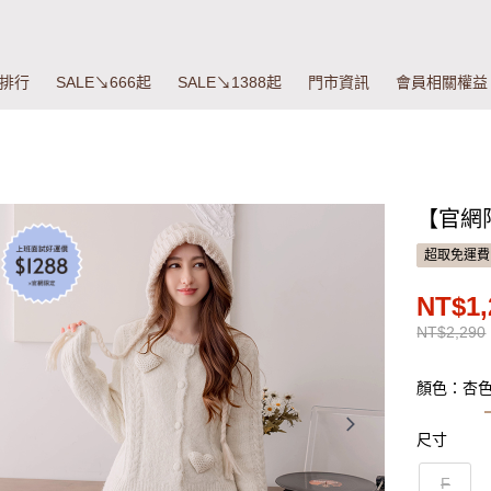
排行
SALE↘666起
SALE↘1388起
門市資訊
會員相關權益
【官網
超取免運費
NT$1,
NT$2,290
顏色：杏
尺寸
F