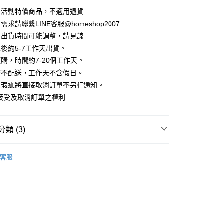
華商業銀行
兆豐國際商業銀行
業儲蓄銀行
台北富邦商業銀行
業銀行
彰化商業銀行
為活動特價商品，不適用退貨
小企業銀行
台中商業銀行
庫商業銀行
第一商業銀行
華商業銀行
兆豐國際商業銀行
業儲蓄銀行
台北富邦商業銀行
台灣）商業銀行
華泰商業銀行
求請聯繫LINE客服@homeshop2007
業銀行
彰化商業銀行
小企業銀行
台中商業銀行
華商業銀行
兆豐國際商業銀行
業銀行
遠東國際商業銀行
業儲蓄銀行
台北富邦商業銀行
間出貨時間可能調整，請見諒
台灣）商業銀行
華泰商業銀行
小企業銀行
台中商業銀行
業銀行
永豐商業銀行
際商業銀行
臺灣中小企業銀行
業銀行
遠東國際商業銀行
後約5-7工作天出貨。
台灣）商業銀行
華泰商業銀行
業銀行
星展（台灣）商業銀行
業銀行
匯豐（台灣）商業銀行
業銀行
永豐商業銀行
購，時間約7-20個工作天。
業銀行
遠東國際商業銀行
際商業銀行
中國信託商業銀行
業銀行
聯邦商業銀行
業銀行
星展（台灣）商業銀行
業銀行
永豐商業銀行
流不配送，工作天不含假日。
天信用卡公司
際商業銀行
元大商業銀行
際商業銀行
中國信託商業銀行
業銀行
星展（台灣）商業銀行
貨瑕疵將直接取消訂單不另行通知。
業銀行
玉山商業銀行
天信用卡公司
分期
際商業銀行
中國信託商業銀行
台灣）商業銀行
台新國際商業銀行
接受及取消訂單之權利
天信用卡公司
託商業銀行
台灣樂天信用卡公司
你分期使用說明】
享後付
由台灣大哥大提供，台灣大哥大用戶可立即使用無須另外申請。
式選擇「大哥付你分期」，訂單成立後會自動跳轉到大哥付的交易
類 (3)
證手機門號後，選擇欲分期的期數、繳款截止日，確認付款後即
FTEE先享後付」】
。
先享後付是「在收到商品之後才付款」的支付方式。 讓您購物簡單
衫
准額度、可分期數及費用金額請依後續交易確認頁面所載為準。
心！
客服
立30分鐘內，如未前往確認交易或遇審核未通過，訂單將自動取
HOP ‧ 品牌全系列
｜外套、罩衫
：不需註冊會員、不需綁卡、不需儲值。
「轉專審核」未通過狀況，表示未達大哥付你分期系統評分，恕
：只要手機號碼，簡訊認證，即可結帳。
試好運價666起
評估內容。
：先確認商品／服務後，再付款。
式說明】
家取貨
項不併入電信帳單，「大哥付你分期」於每月結算日後寄送繳費提
EE先享後付」結帳流程】
方式選擇「AFTEE先享後付」後，將跳轉至「AFTEE先享後
訊連結打開帳單後，可選擇「超商條碼／台灣大直營門市／銀行轉
頁面，進行簡訊認證並確認金額後，即可完成結帳。