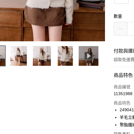
數量
付款與運
超取免運
付款方式
商品特色
信用卡一
商品編號
11351988
信用卡分
商品特色
3 期 
249041
6 期 
合作金
羊毛立
華南商
12 期
聚酯纖
合作金
上海商
華南商
24 期
合作金