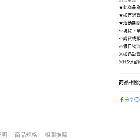
銷售重點
國泰世
上海商
華南商
★此商品
臺灣中
合作金
LINE Pay
國泰世
上海商
匯豐（
★如有退貨需
華南商
臺灣中
國泰世
聯邦商
Apple Pay
上海商
★活動期
匯豐（
臺灣中
元大商
兆豐國
聯邦商
※現貨下單
匯豐（
街口支付
玉山商
台中商
元大商
※調貨或預
聯邦商
台新國
華泰商
玉山商
悠遊付
元大商
※假日物
台灣樂
遠東國
台新國
玉山商
※如遇缺
永豐商
台灣樂
大哥付你
台新國
星展（
※HS保留
相關說明
台灣樂
中國信
【大哥付
AFTEE先
1.本服務
2.付款方
相關說明
商品相關分
流程，驗
【關於「A
ATM付款
完成交易
AFTEE
▹外套、罩
3.實際核
便利好安
分享
4.訂單成
▹HOMES
１．簡單
消。如遇
２．便利
運送方式
🔥 上班面
無法說明
３．安心
【繳款方
付款後全
1.分期款
【「AFT
醒簡訊。
免運費
１．於結帳
說明
商品規格
相關推薦
2.透過簡
付」結帳