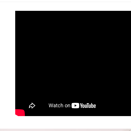
帳／街口支
付款後萊
２．訂單
３．收到繳
免運費
【注意事
／ATM／
1.本服務
※ 請注意
付款後7-1
用戶於交
絡購買商品
款買賣價
先享後付
免運費
2.基於同
※ 交易是
資料（包
是否繳費成
一般商品
用，由本
付客戶支
免運費
3.完整用
【注意事
付款後門
１．透過由
交易，需
每筆NT$8
求債權轉
２．關於
國家/地區
https://aft
３．未成
「AFTE
任。
４．使用「
即時審查
結果請求
５．嚴禁
形，恩沛
動。