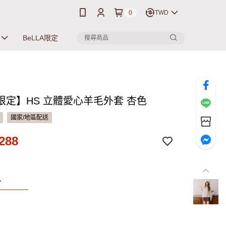
0
TWD
BeLLA限定
限定】HS 立體愛心羊毛外套 杏色
國家/地區配送
288
色