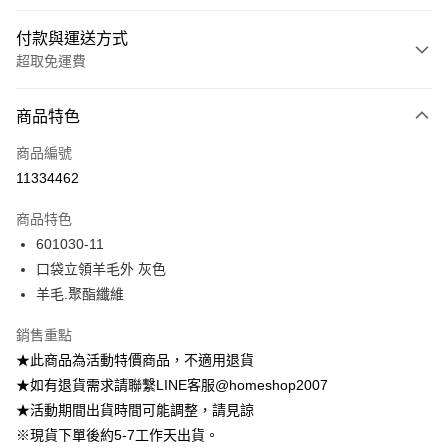
付款與運送方式
超取免運費
付款方式
商品特色
信用卡一次付款
商品編號
信用卡分期付款
11334462
3 期 0 利率 每期
NT$1,229
21家銀行
商品特色
6 期 0 利率 每期
NT$614
21家銀行
合作金庫商業銀行
第一商業銀行
601030-11
華南商業銀行
彰化商業銀行
12 期 0 利率 每期
NT$307
21家銀行
合作金庫商業銀行
第一商業銀行
口袋立領羊毛外 灰色
上海商業儲蓄銀行
台北富邦商業銀行
華南商業銀行
彰化商業銀行
24 期 0 利率 每期
NT$153
20家銀行
合作金庫商業銀行
第一商業銀行
國泰世華商業銀行
兆豐國際商業銀行
羊毛.聚酯纖維
上海商業儲蓄銀行
台北富邦商業銀行
華南商業銀行
彰化商業銀行
臺灣中小企業銀行
台中商業銀行
合作金庫商業銀行
第一商業銀行
LINE Pay
國泰世華商業銀行
兆豐國際商業銀行
上海商業儲蓄銀行
台北富邦商業銀行
銷售重點
匯豐（台灣）商業銀行
華泰商業銀行
華南商業銀行
彰化商業銀行
臺灣中小企業銀行
台中商業銀行
國泰世華商業銀行
兆豐國際商業銀行
聯邦商業銀行
遠東國際商業銀行
Apple Pay
上海商業儲蓄銀行
台北富邦商業銀行
★此商品為活動特價商品，不適用退貨
匯豐（台灣）商業銀行
華泰商業銀行
臺灣中小企業銀行
台中商業銀行
元大商業銀行
永豐商業銀行
兆豐國際商業銀行
臺灣中小企業銀行
★如有退貨需求請聯繫LINE客服@homeshop2007
聯邦商業銀行
遠東國際商業銀行
匯豐（台灣）商業銀行
華泰商業銀行
街口支付
玉山商業銀行
星展（台灣）商業銀行
台中商業銀行
匯豐（台灣）商業銀行
元大商業銀行
永豐商業銀行
★活動期間出貨時間可能調整，請見諒
聯邦商業銀行
遠東國際商業銀行
台新國際商業銀行
中國信託商業銀行
華泰商業銀行
聯邦商業銀行
玉山商業銀行
星展（台灣）商業銀行
悠遊付
※現貨下單後約5-7工作天出貨。
元大商業銀行
永豐商業銀行
台灣樂天信用卡公司
遠東國際商業銀行
元大商業銀行
台新國際商業銀行
中國信託商業銀行