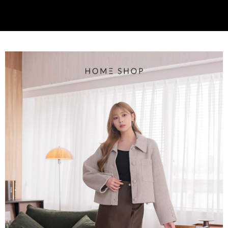
客戶支援中心」
https://netprotections.freshdesk.com/support/home
3.完整用戶服務條款，請詳閱以下連結：
https://oppay.tw/userRule
付款後門市自取
【注意事項】
１．透過由恩沛科技股份有限公司提供之「AFTEE先享後付」服務完成之交
每筆NT$80，滿NT$1,500(含以上)免運費
易，需依本服務之必要範圍內提供個人資料，並將交易相關給付款項請求債
權轉讓予恩沛科技股份有限公司。
國家/地區配送
查看運費
２．關於個人資料處理事宜，請瀏覽以下網址：
https://aftee.tw/terms/#terms3
３．未成年的使用者請事先徵得法定代理人或監護人之同意方可使用
「AFTEE先享後付」，若未經同意申辦者引起之損失，本公司不負相關責
任。
４．使用「AFTEE先享後付」時，將依據個別帳號之用戶狀況，依本公司即
時審查核予不同之上限額度；若仍有額度不足之情形，本公司將視審查結果
請求用戶進行身份認證。
５．嚴禁一人註冊多個帳號或使用他人資訊註冊。若發現惡意使用之情形，
恩沛科技股份有限公司將有權停止該用戶之使用額度並採取法律行動。