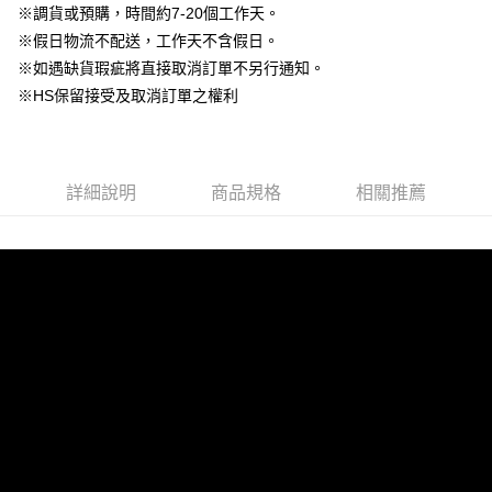
玉山商業銀行
星展（台灣）商業銀行
※調貨或預購，時間約7-20個工作天。
永豐商業銀行
玉山商業銀行
台灣樂天信用卡公司
大哥付你分期
台新國際商業銀行
中國信託商業銀行
※假日物流不配送，工作天不含假日。
星展（台灣）商業銀行
台新國際商業銀行
相關說明
台灣樂天信用卡公司
中國信託商業銀行
台灣樂天信用卡公司
※如遇缺貨瑕疵將直接取消訂單不另行通知。
【大哥付你分期使用說明】
AFTEE先享後付
※HS保留接受及取消訂單之權利
1.本服務由台灣大哥大提供，台灣大哥大用戶可立即使用無須另外申請。
2.付款方式選擇「大哥付你分期」，訂單成立後會自動跳轉到大哥付的交易
相關說明
流程，驗證手機門號後，選擇欲分期的期數、繳款截止日，確認付款後即完
【關於「AFTEE先享後付」】
成交易。
ATM付款
AFTEE先享後付是「在收到商品之後才付款」的支付方式。 讓您購物簡單
3.實際核准額度、可分期數及費用金額請依後續交易確認頁面所載為準。
便利好安心！
詳細說明
商品規格
相關推薦
4.訂單成立30分鐘內，如未前往確認交易或遇審核未通過，訂單將自動取
１．簡單：不需註冊會員、不需綁卡、不需儲值。
運送方式
消。如遇「轉專審核」未通過狀況，表示未達大哥付你分期系統評分，恕無
２．便利：只要手機號碼，簡訊認證，即可結帳。
法說明評估內容。
３．安心：先確認商品／服務後，再付款。
付款後全家取貨
【繳款方式說明】
1.分期款項不併入電信帳單，「大哥付你分期」於每月結算日後寄送繳費提
免運費
【「AFTEE先享後付」結帳流程】
醒簡訊。
１．於結帳方式選擇「AFTEE先享後付」後，將跳轉至「AFTEE先享後付」
2.透過簡訊連結打開帳單後，可選擇「超商條碼／台灣大直營門市／銀行轉
付款後萊爾富取貨
結帳頁面，進行簡訊認證並確認金額後，即可完成結帳。
帳／街口支付／iPASS MONEY」等通路繳費。
２．訂單成立數日內，您將收到繳費通知簡訊。
免運費
３．收到繳費通知簡訊後14天內，點擊此簡訊中的連結，可透過四大超商／
【注意事項】
ATM／網路銀行／等多元方式進行付款，方視為交易完成。
付款後7-11取貨
1.本服務係由「台灣大哥大股份有限公司」（以下簡稱本公司）所提供，讓
※ 請注意：結帳手續完成當下不需立刻繳費，但若您需要取消訂單，請聯絡
用戶於交易時，得透過本服務購買商品或服務，並由商店將買賣／分期付款
免運費
購買商品的店家。未經商家同意取消之訂單仍視為有效，需透過AFTEE先享
買賣價金債權讓與本公司後，依約使用本公司帳單繳交帳款。
後付繳納相關費用。
2.基於同意付款使用「大哥付你分期」之契約關係目的，商店將以您的個人
一般商品宅配
※ 交易是否成功請以「AFTEE先享後付 」之結帳頁面顯示為準，若有關於
資料（包含姓名、電話或地址）提供予台灣大哥大進項蒐集、處理及利用，
是否繳費成功／繳費後需取消欲退款等相關疑問，請聯繫「AFTEE先享後付
免運費
由本公司與您本人進行分期帳單所需資料之確認、核對及更正。