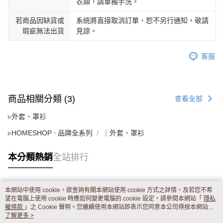
衣類，請單獨手洗。
若商品因缺貨或
系統將直接取消訂單，恕不另行通知，敬請
瑕疵無法出貨
見諒。
客服
商品相關分類 (3)
查看全部
▹外套、罩衫
▹HOMESHOP ‧ 品牌全系列
｜外套、罩衫
本分類熱銷
全站排行
本網站中使用 cookie，欲查詢有關本網站使用 cookie 方式之詳情，及若您不希
熱門標籤
望在電腦上使用 cookie 時應如何變更電腦的 cookie 設定，請參閱本網站「
隱私
權條款
」之 Cookie 聲明。您繼續使用本網站即表示您同意本公司得按本網站使
用條款之 Cookie 聲明使用 cookie。
了解更多 >