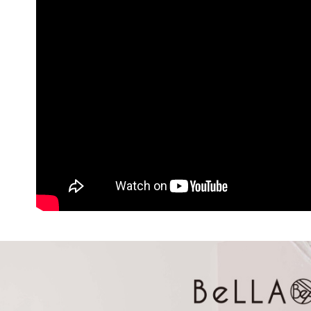
３．收到繳
免運費
【注意事
／ATM／
1.本服務
※ 請注意
付款後7-1
用戶於交
絡購買商品
款買賣價
先享後付
免運費
2.基於同
※ 交易是
資料（包
是否繳費成
一般商品
用，由本
付客戶支
免運費
3.完整用
【注意事
付款後門
１．透過由
交易，需
每筆NT$8
求債權轉
２．關於
國家/地區
https://aft
３．未成
「AFTE
任。
４．使用「
即時審查
結果請求
５．嚴禁
形，恩沛
動。