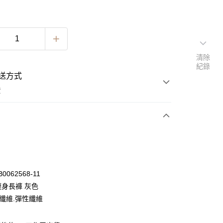
清除
紀錄
送方式
費
次付款
期付款
0 利率 每期
NT$296
21家銀行
B0062568-11
0 利率 每期
NT$148
21家銀行
庫商業銀行
第一商業銀行
瘦身長褲 灰色
業銀行
彰化商業銀行
 0 利率 每期
NT$74
21家銀行
酯纖維.彈性纖維
庫商業銀行
第一商業銀行
業儲蓄銀行
台北富邦商業銀行
業銀行
彰化商業銀行
 0 利率 每期
NT$37
20家銀行
庫商業銀行
第一商業銀行
華商業銀行
兆豐國際商業銀行
業儲蓄銀行
台北富邦商業銀行