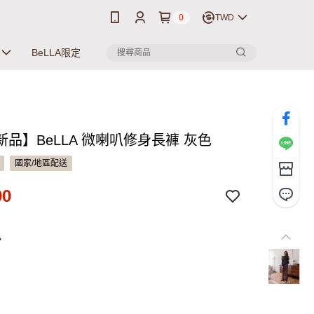
0
TWD
BeLLA限定
品】BeLLA 微喇叭修身長褲 灰色
國家/地區配送
90
色