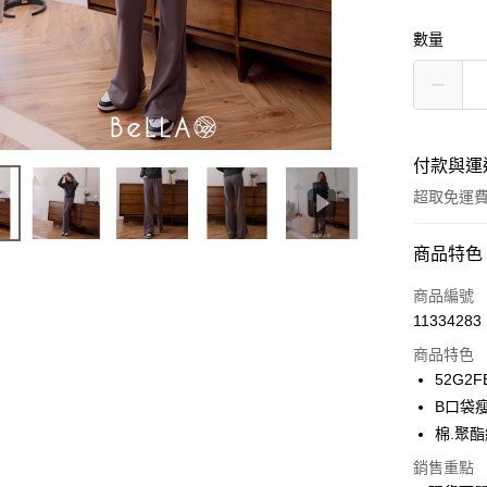
數量
付款與運
超取免運
付款方式
商品特色
信用卡一
商品編號
11334283
信用卡分
商品特色
3 期 
52G2F
6 期 
合作金
B口袋
華南商
12 期
棉.聚
合作金
上海商
華南商
24 期
合作金
銷售重點
國泰世
上海商