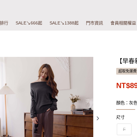
排行
SALE↘666起
SALE↘1388起
門市資訊
會員相關權益
【早春新
超取免運費
NT$8
顏色：灰
尺寸
F