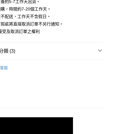
業銀行
彰化商業銀行
後約5-7工作天出貨。
小企業銀行
台中商業銀行
庫商業銀行
第一商業銀行
華商業銀行
兆豐國際商業銀行
業儲蓄銀行
台北富邦商業銀行
台灣）商業銀行
華泰商業銀行
購，時間約7-20個工作天。
業銀行
彰化商業銀行
小企業銀行
台中商業銀行
華商業銀行
兆豐國際商業銀行
業銀行
遠東國際商業銀行
業儲蓄銀行
台北富邦商業銀行
流不配送，工作天不含假日。
台灣）商業銀行
華泰商業銀行
小企業銀行
台中商業銀行
業銀行
永豐商業銀行
際商業銀行
臺灣中小企業銀行
業銀行
遠東國際商業銀行
貨瑕疵將直接取消訂單不另行通知。
台灣）商業銀行
華泰商業銀行
業銀行
星展（台灣）商業銀行
業銀行
匯豐（台灣）商業銀行
業銀行
永豐商業銀行
接受及取消訂單之權利
業銀行
遠東國際商業銀行
際商業銀行
中國信託商業銀行
業銀行
聯邦商業銀行
業銀行
星展（台灣）商業銀行
業銀行
永豐商業銀行
天信用卡公司
際商業銀行
元大商業銀行
際商業銀行
中國信託商業銀行
業銀行
星展（台灣）商業銀行
業銀行
玉山商業銀行
天信用卡公司
分期
類 (3)
際商業銀行
中國信託商業銀行
台灣）商業銀行
台新國際商業銀行
天信用卡公司
託商業銀行
台灣樂天信用卡公司
你分期使用說明】
｜長褲
享後付
由台灣大哥大提供，台灣大哥大用戶可立即使用無須另外申請。
客服
A三件88折
式選擇「大哥付你分期」，訂單成立後會自動跳轉到大哥付的交易
證手機門號後，選擇欲分期的期數、繳款截止日，確認付款後即
FTEE先享後付」】
‧ 時髦支線
｜下身
。
先享後付是「在收到商品之後才付款」的支付方式。 讓您購物簡單
准額度、可分期數及費用金額請依後續交易確認頁面所載為準。
心！
立30分鐘內，如未前往確認交易或遇審核未通過，訂單將自動取
：不需註冊會員、不需綁卡、不需儲值。
「轉專審核」未通過狀況，表示未達大哥付你分期系統評分，恕
：只要手機號碼，簡訊認證，即可結帳。
評估內容。
：先確認商品／服務後，再付款。
式說明】
家取貨
項不併入電信帳單，「大哥付你分期」於每月結算日後寄送繳費提
EE先享後付」結帳流程】
方式選擇「AFTEE先享後付」後，將跳轉至「AFTEE先享後
訊連結打開帳單後，可選擇「超商條碼／台灣大直營門市／銀行轉
頁面，進行簡訊認證並確認金額後，即可完成結帳。
付／iPASS MONEY」等通路繳費。
爾富取貨
成立數日內，您將收到繳費通知簡訊。