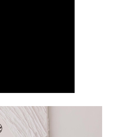
費通知簡訊後14天內，點擊此簡訊中的連結，可透過四大超商
項】
網路銀行／等多元方式進行付款，方視為交易完成。
係由「台灣大哥大股份有限公司」（以下簡稱本公司）所提供，讓
：結帳手續完成當下不需立刻繳費，但若您需要取消訂單，請聯
1取貨
易時，得透過本服務購買商品或服務，並由商店將買賣／分期付
的店家。未經商家同意取消之訂單仍視為有效，需透過AFTEE
金債權讓與本公司後，依約使用本公司帳單繳交帳款。
繳納相關費用。
意付款使用「大哥付你分期」之契約關係目的，商店將以您的個人
否成功請以「AFTEE先享後付 」之結帳頁面顯示為準，若有關於
含姓名、電話或地址）提供予台灣大哥大進項蒐集、處理及利
功／繳費後需取消欲退款等相關疑問，請聯繫「AFTEE先享後
宅配
公司與您本人進行分期帳單所需資料之確認、核對及更正。
援中心」
https://netprotections.freshdesk.com/support/home
戶服務條款，請詳閱以下連結：
https://oppay.tw/userRule
項】
市自取
恩沛科技股份有限公司提供之「AFTEE先享後付」服務完成之
依本服務之必要範圍內提供個人資料，並將交易相關給付款項請
0，滿NT$1,500(含以上)免運費
讓予恩沛科技股份有限公司。
個人資料處理事宜，請瀏覽以下網址：
配送
查看運費
ee.tw/terms/#terms3
年的使用者請事先徵得法定代理人或監護人之同意方可使用
E先享後付」，若未經同意申辦者引起之損失，本公司不負相關責
AFTEE先享後付」時，將依據個別帳號之用戶狀況，依本公司
核予不同之上限額度；若仍有額度不足之情形，本公司將視審查
用戶進行身份認證。
一人註冊多個帳號或使用他人資訊註冊。若發現惡意使用之情
科技股份有限公司將有權停止該用戶之使用額度並採取法律行