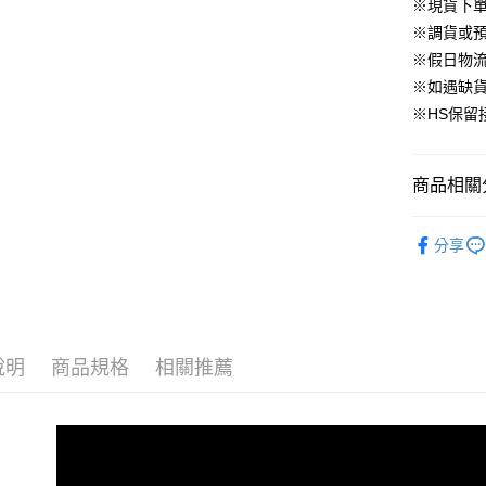
華南商
※現貨下單
臺灣中
合作金
LINE Pay
國泰世
上海商
匯豐（
※調貨或預
華南商
臺灣中
國泰世
聯邦商
Apple Pay
上海商
※假日物
匯豐（
臺灣中
元大商
兆豐國
聯邦商
※如遇缺
匯豐（
街口支付
玉山商
台中商
元大商
※HS保留
聯邦商
台新國
華泰商
玉山商
悠遊付
元大商
台灣樂
遠東國
台新國
玉山商
永豐商
台灣樂
大哥付你
商品相關分
台新國
星展（
相關說明
台灣樂
中國信
【大哥付
▹下身
AFTEE先
1.本服務
分享
🔥 BeLL
2.付款方
相關說明
流程，驗
【關於「A
▹BeLLA 
ATM付款
完成交易
AFTEE
3.實際核
便利好安
4.訂單成
１．簡單
消。如遇
說明
商品規格
相關推薦
２．便利
運送方式
無法說明
３．安心
【繳款方
付款後全
1.分期款
【「AFT
醒簡訊。
免運費
１．於結帳
2.透過簡
付」結帳
帳／街口支
付款後萊
２．訂單