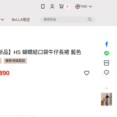
0
TWD
BeLLA限定
新品】HS 蝴蝶結口袋牛仔長裙 藍色
國家/地區配送
890