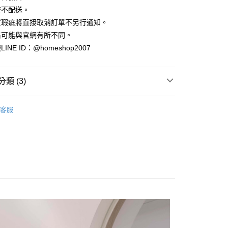
小企業銀行
台中商業銀行
業銀行
永豐商業銀行
際商業銀行
臺灣中小企業銀行
業銀行
遠東國際商業銀行
流不配送。
台灣）商業銀行
華泰商業銀行
業銀行
星展（台灣）商業銀行
業銀行
匯豐（台灣）商業銀行
業銀行
永豐商業銀行
貨瑕疵將直接取消訂單不另行通知。
業銀行
遠東國際商業銀行
際商業銀行
中國信託商業銀行
業銀行
聯邦商業銀行
業銀行
星展（台灣）商業銀行
業銀行
永豐商業銀行
格可能與官網有所不同。
天信用卡公司
際商業銀行
元大商業銀行
際商業銀行
中國信託商業銀行
業銀行
星展（台灣）商業銀行
NE ID：@homeshop2007
業銀行
玉山商業銀行
天信用卡公司
分期
際商業銀行
中國信託商業銀行
台灣）商業銀行
台新國際商業銀行
天信用卡公司
託商業銀行
台灣樂天信用卡公司
你分期使用說明】
類 (3)
享後付
由台灣大哥大提供，台灣大哥大用戶可立即使用無須另外申請。
式選擇「大哥付你分期」，訂單成立後會自動跳轉到大哥付的交易
｜裙裝
證手機門號後，選擇欲分期的期數、繳款截止日，確認付款後即
FTEE先享後付」】
客服
。
先享後付是「在收到商品之後才付款」的支付方式。 讓您購物簡單
HOP ‧ 品牌全系列
｜下身
准額度、可分期數及費用金額請依後續交易確認頁面所載為準。
心！
立30分鐘內，如未前往確認交易或遇審核未通過，訂單將自動取
：不需註冊會員、不需綁卡、不需儲值。
品79折起
「轉專審核」未通過狀況，表示未達大哥付你分期系統評分，恕
：只要手機號碼，簡訊認證，即可結帳。
評估內容。
：先確認商品／服務後，再付款。
式說明】
家取貨
項不併入電信帳單，「大哥付你分期」於每月結算日後寄送繳費提
EE先享後付」結帳流程】
方式選擇「AFTEE先享後付」後，將跳轉至「AFTEE先享後
訊連結打開帳單後，可選擇「超商條碼／台灣大直營門市／銀行轉
頁面，進行簡訊認證並確認金額後，即可完成結帳。
付／iPASS MONEY」等通路繳費。
爾富取貨
成立數日內，您將收到繳費通知簡訊。
費通知簡訊後14天內，點擊此簡訊中的連結，可透過四大超商
項】
網路銀行／等多元方式進行付款，方視為交易完成。
係由「台灣大哥大股份有限公司」（以下簡稱本公司）所提供，讓
：結帳手續完成當下不需立刻繳費，但若您需要取消訂單，請聯