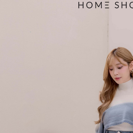
付款後7-1
用戶於交
絡購買商品
款買賣價
先享後付
免運費
2.基於同
※ 交易是
資料（包
是否繳費成
一般商品
用，由本
付客戶支
免運費
3.完整用
【注意事
付款後門
１．透過由
交易，需
每筆NT$8
求債權轉
２．關於
國家/地區
https://aft
３．未成
「AFTE
任。
４．使用「
即時審查
結果請求
５．嚴禁
形，恩沛
動。