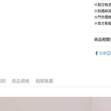
臺灣中
元大商
兆豐國
聯邦商
※假日物
匯豐（
街口支付
玉山商
台中商
元大商
※如遇缺
聯邦商
台新國
華泰商
玉山商
悠遊付
元大商
※門市價
台灣樂
遠東國
台新國
玉山商
※官方客服LI
永豐商
台灣樂
大哥付你
台新國
星展（
相關說明
台灣樂
中國信
【大哥付
商品相關分
AFTEE先
1.本服務
2.付款方
相關說明
▹下身
流程，驗
【關於「A
分享
ATM付款
完成交易
AFTEE
▹HOMES
3.實際核
便利好安
4.訂單成
１．簡單
🔥 HS新
消。如遇
２．便利
運送方式
無法說明
３．安心
【繳款方
付款後全
說明
商品規格
相關推薦
1.分期款
【「AFT
醒簡訊。
免運費
１．於結帳
2.透過簡
付」結帳
帳／街口支
付款後萊
２．訂單
３．收到繳
免運費
【注意事
／ATM／
1.本服務
※ 請注意