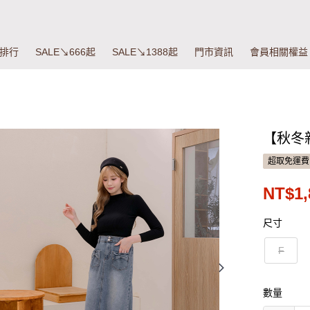
排行
SALE↘666起
SALE↘1388起
門市資訊
會員相關權益
【秋冬
超取免運費
NT$1,
尺寸
F
數量