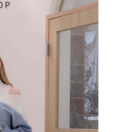
1取貨
易時，得透過本服務購買商品或服務，並由商店將買賣／分期付
的店家。未經商家同意取消之訂單仍視為有效，需透過AFTEE
金債權讓與本公司後，依約使用本公司帳單繳交帳款。
繳納相關費用。
意付款使用「大哥付你分期」之契約關係目的，商店將以您的個人
否成功請以「AFTEE先享後付 」之結帳頁面顯示為準，若有關於
含姓名、電話或地址）提供予台灣大哥大進項蒐集、處理及利
功／繳費後需取消欲退款等相關疑問，請聯繫「AFTEE先享後
宅配
公司與您本人進行分期帳單所需資料之確認、核對及更正。
援中心」
https://netprotections.freshdesk.com/support/home
戶服務條款，請詳閱以下連結：
https://oppay.tw/userRule
項】
市自取
恩沛科技股份有限公司提供之「AFTEE先享後付」服務完成之
依本服務之必要範圍內提供個人資料，並將交易相關給付款項請
0，滿NT$1,500(含以上)免運費
讓予恩沛科技股份有限公司。
個人資料處理事宜，請瀏覽以下網址：
配送
查看運費
ee.tw/terms/#terms3
年的使用者請事先徵得法定代理人或監護人之同意方可使用
E先享後付」，若未經同意申辦者引起之損失，本公司不負相關責
AFTEE先享後付」時，將依據個別帳號之用戶狀況，依本公司
核予不同之上限額度；若仍有額度不足之情形，本公司將視審查
用戶進行身份認證。
一人註冊多個帳號或使用他人資訊註冊。若發現惡意使用之情
科技股份有限公司將有權停止該用戶之使用額度並採取法律行