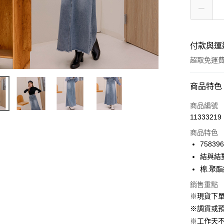
付款與運
超取免運
付款方式
商品特色
信用卡一
商品編號
11333219
信用卡分
商品特色
3 期 
758396
6 期 
合作金
結與結
華南商
12 期
棉.聚
合作金
上海商
華南商
24 期
合作金
銷售重點
國泰世
上海商
華南商
※現貨下單
臺灣中
合作金
LINE Pay
國泰世
上海商
匯豐（
※調貨或預
華南商
臺灣中
國泰世
聯邦商
Apple Pay
上海商
※工作天
匯豐（