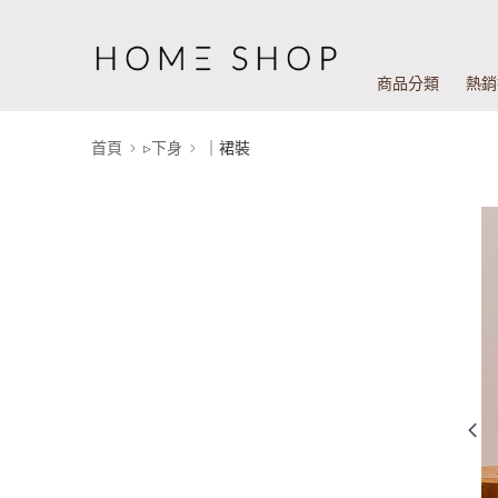
商品分類
熱銷
首頁
▹下身
｜裙裝