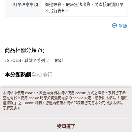
訂單注意事項
如遇缺貨、瑕疵無法出貨，將直接取消訂單
不另行告知。
客服
商品相關分類 (1)
▹SHOES ‧ 鞋款全系列
｜跟鞋
本分類熱銷
全站排行
本網站中使用 cookie，欲查詢有關本網站使用 cookie 方式之詳情，及若您不希
熱門標籤
望在電腦上使用 cookie 時應如何變更電腦的 cookie 設定，請參閱本網站「
隱私
權條款
」之 Cookie 聲明。您繼續使用本網站即表示您同意本公司得按本網站使
用條款之 Cookie 聲明使用 cookie。
了解更多 >
我知道了