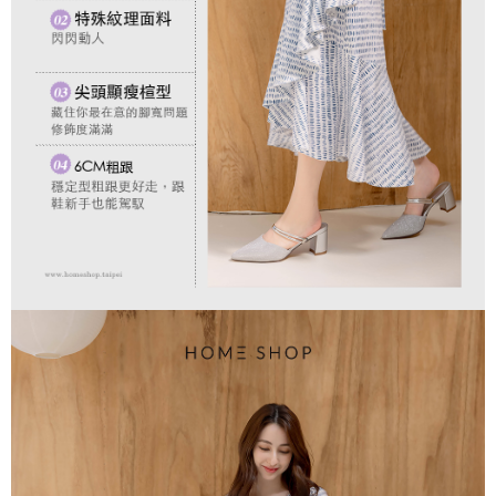
每筆NT$80，滿NT$1,500(含以上)免運費
易，需依本服務之必要範圍內提供個人資料，並將交易相關給付款項請求債
權轉讓予恩沛科技股份有限公司。
國家/地區配送
查看運費
２．關於個人資料處理事宜，請瀏覽以下網址：
https://aftee.tw/terms/#terms3
３．未成年的使用者請事先徵得法定代理人或監護人之同意方可使用
「AFTEE先享後付」，若未經同意申辦者引起之損失，本公司不負相關責
任。
４．使用「AFTEE先享後付」時，將依據個別帳號之用戶狀況，依本公司即
時審查核予不同之上限額度；若仍有額度不足之情形，本公司將視審查結果
請求用戶進行身份認證。
５．嚴禁一人註冊多個帳號或使用他人資訊註冊。若發現惡意使用之情形，
恩沛科技股份有限公司將有權停止該用戶之使用額度並採取法律行動。