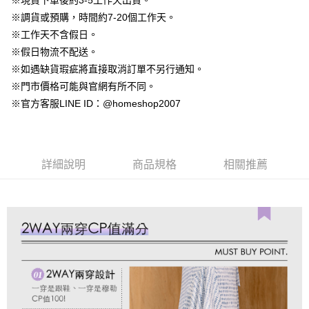
※現貨下單後約3-5工作天出貨。
【大哥付你分期使用說明】
AFTEE先享後付
※調貨或預購，時間約7-20個工作天。
1.本服務由台灣大哥大提供，台灣大哥大用戶可立即使用無須另外申請。
2.付款方式選擇「大哥付你分期」，訂單成立後會自動跳轉到大哥付的交易
相關說明
※工作天不含假日。
流程，驗證手機門號後，選擇欲分期的期數、繳款截止日，確認付款後即完
【關於「AFTEE先享後付」】
※假日物流不配送。
成交易。
ATM付款
AFTEE先享後付是「在收到商品之後才付款」的支付方式。 讓您購物簡單
3.實際核准額度、可分期數及費用金額請依後續交易確認頁面所載為準。
※如遇缺貨瑕疵將直接取消訂單不另行通知。
便利好安心！
4.訂單成立30分鐘內，如未前往確認交易或遇審核未通過，訂單將自動取
１．簡單：不需註冊會員、不需綁卡、不需儲值。
※門市價格可能與官網有所不同。
運送方式
消。如遇「轉專審核」未通過狀況，表示未達大哥付你分期系統評分，恕無
２．便利：只要手機號碼，簡訊認證，即可結帳。
※官方客服LINE ID：@homeshop2007
法說明評估內容。
３．安心：先確認商品／服務後，再付款。
付款後全家取貨
【繳款方式說明】
1.分期款項不併入電信帳單，「大哥付你分期」於每月結算日後寄送繳費提
免運費
【「AFTEE先享後付」結帳流程】
醒簡訊。
１．於結帳方式選擇「AFTEE先享後付」後，將跳轉至「AFTEE先享後付」
2.透過簡訊連結打開帳單後，可選擇「超商條碼／台灣大直營門市／銀行轉
付款後萊爾富取貨
結帳頁面，進行簡訊認證並確認金額後，即可完成結帳。
詳細說明
商品規格
相關推薦
帳／街口支付／iPASS MONEY」等通路繳費。
２．訂單成立數日內，您將收到繳費通知簡訊。
免運費
３．收到繳費通知簡訊後14天內，點擊此簡訊中的連結，可透過四大超商／
【注意事項】
ATM／網路銀行／等多元方式進行付款，方視為交易完成。
付款後7-11取貨
1.本服務係由「台灣大哥大股份有限公司」（以下簡稱本公司）所提供，讓
※ 請注意：結帳手續完成當下不需立刻繳費，但若您需要取消訂單，請聯絡
用戶於交易時，得透過本服務購買商品或服務，並由商店將買賣／分期付款
免運費
購買商品的店家。未經商家同意取消之訂單仍視為有效，需透過AFTEE先享
買賣價金債權讓與本公司後，依約使用本公司帳單繳交帳款。
後付繳納相關費用。
2.基於同意付款使用「大哥付你分期」之契約關係目的，商店將以您的個人
一般商品宅配
※ 交易是否成功請以「AFTEE先享後付 」之結帳頁面顯示為準，若有關於
資料（包含姓名、電話或地址）提供予台灣大哥大進項蒐集、處理及利用，
是否繳費成功／繳費後需取消欲退款等相關疑問，請聯繫「AFTEE先享後付
免運費
由本公司與您本人進行分期帳單所需資料之確認、核對及更正。
客戶支援中心」
https://netprotections.freshdesk.com/support/home
3.完整用戶服務條款，請詳閱以下連結：
https://oppay.tw/userRule
付款後門市自取
【注意事項】
１．透過由恩沛科技股份有限公司提供之「AFTEE先享後付」服務完成之交