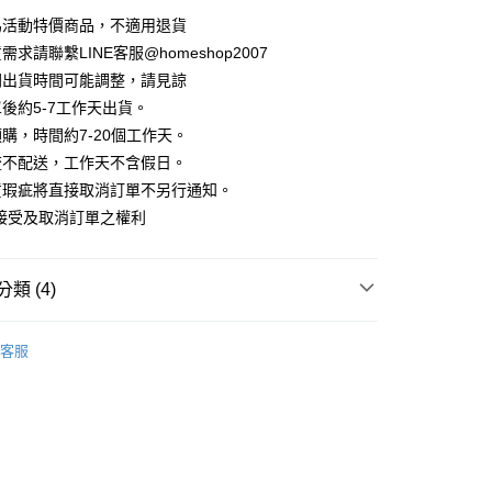
華商業銀行
兆豐國際商業銀行
業儲蓄銀行
台北富邦商業銀行
業銀行
彰化商業銀行
為活動特價商品，不適用退貨
小企業銀行
台中商業銀行
庫商業銀行
第一商業銀行
華商業銀行
兆豐國際商業銀行
業儲蓄銀行
台北富邦商業銀行
台灣）商業銀行
華泰商業銀行
求請聯繫LINE客服@homeshop2007
業銀行
彰化商業銀行
小企業銀行
台中商業銀行
華商業銀行
兆豐國際商業銀行
業銀行
遠東國際商業銀行
業儲蓄銀行
台北富邦商業銀行
間出貨時間可能調整，請見諒
台灣）商業銀行
華泰商業銀行
小企業銀行
台中商業銀行
業銀行
永豐商業銀行
際商業銀行
臺灣中小企業銀行
業銀行
遠東國際商業銀行
後約5-7工作天出貨。
台灣）商業銀行
華泰商業銀行
業銀行
星展（台灣）商業銀行
業銀行
匯豐（台灣）商業銀行
業銀行
永豐商業銀行
購，時間約7-20個工作天。
業銀行
遠東國際商業銀行
際商業銀行
中國信託商業銀行
業銀行
聯邦商業銀行
業銀行
星展（台灣）商業銀行
業銀行
永豐商業銀行
流不配送，工作天不含假日。
天信用卡公司
際商業銀行
元大商業銀行
際商業銀行
中國信託商業銀行
業銀行
星展（台灣）商業銀行
貨瑕疵將直接取消訂單不另行通知。
業銀行
玉山商業銀行
天信用卡公司
分期
際商業銀行
中國信託商業銀行
台灣）商業銀行
台新國際商業銀行
接受及取消訂單之權利
天信用卡公司
託商業銀行
台灣樂天信用卡公司
你分期使用說明】
享後付
由台灣大哥大提供，台灣大哥大用戶可立即使用無須另外申請。
式選擇「大哥付你分期」，訂單成立後會自動跳轉到大哥付的交易
類 (4)
證手機門號後，選擇欲分期的期數、繳款截止日，確認付款後即
FTEE先享後付」】
。
先享後付是「在收到商品之後才付款」的支付方式。 讓您購物簡單
衫
准額度、可分期數及費用金額請依後續交易確認頁面所載為準。
心！
客服
立30分鐘內，如未前往確認交易或遇審核未通過，訂單將自動取
HOP ‧ 品牌全系列
｜外套、罩衫
：不需註冊會員、不需綁卡、不需儲值。
「轉專審核」未通過狀況，表示未達大哥付你分期系統評分，恕
：只要手機號碼，簡訊認證，即可結帳。
｜時髦職場 ‧ 上班穿搭
評估內容。
：先確認商品／服務後，再付款。
式說明】
家取貨
試好運價666起
項不併入電信帳單，「大哥付你分期」於每月結算日後寄送繳費提
EE先享後付」結帳流程】
方式選擇「AFTEE先享後付」後，將跳轉至「AFTEE先享後
訊連結打開帳單後，可選擇「超商條碼／台灣大直營門市／銀行轉
頁面，進行簡訊認證並確認金額後，即可完成結帳。