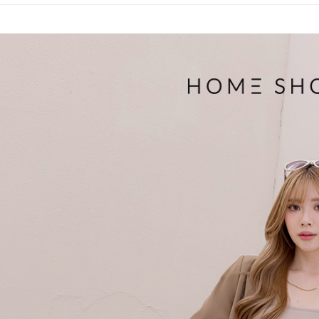
帳／街口支
付款後萊
２．訂單
３．收到繳
免運費
【注意事
／ATM／
1.本服務
※ 請注意
付款後7-1
用戶於交
絡購買商品
款買賣價
先享後付
免運費
2.基於同
※ 交易是
資料（包
是否繳費成
一般商品
用，由本
付客戶支
免運費
3.完整用
【注意事
付款後門
１．透過由
交易，需
每筆NT$8
求債權轉
２．關於
國家/地區
https://aft
３．未成
「AFTE
任。
４．使用「
即時審查
結果請求
５．嚴禁
形，恩沛
動。