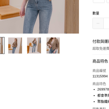
數量
付款與運
超取免運
付款方式
商品特色
信用卡一
商品編號
11315994
信用卡分
商品特色
3 期 
269978
6 期 
合作金
都會準
華南商
12 期
聚酯纖
合作金
上海商
華南商
24 期
合作金