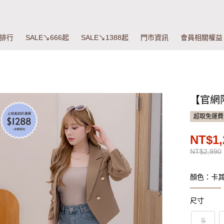
排行
SALE↘666起
SALE↘1388起
門市資訊
會員相關權益
【官網
超取免運費
NT$1,
NT$2,990
顏色：卡
尺寸
S