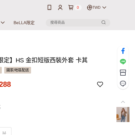
0
TWD
BeLLA限定
限定】HS 金扣短版西裝外套 卡其
國家/地區配送
288
其
M