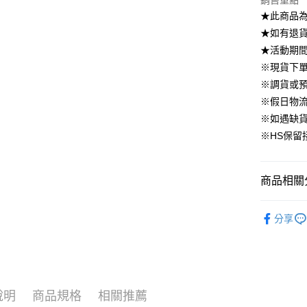
銷售重點
國泰世
上海商
華南商
★此商品
臺灣中
合作金
LINE Pay
國泰世
上海商
匯豐（
★如有退貨需
華南商
臺灣中
國泰世
聯邦商
Apple Pay
上海商
★活動期
匯豐（
臺灣中
元大商
兆豐國
聯邦商
※現貨下單
匯豐（
街口支付
玉山商
台中商
元大商
※調貨或預
聯邦商
台新國
華泰商
玉山商
悠遊付
元大商
※假日物
台灣樂
遠東國
台新國
玉山商
※如遇缺
永豐商
台灣樂
大哥付你
台新國
星展（
※HS保留
相關說明
台灣樂
中國信
【大哥付
AFTEE先
1.本服務
2.付款方
相關說明
商品相關分
流程，驗
【關於「A
ATM付款
完成交易
AFTEE
▹外套、罩
3.實際核
便利好安
分享
4.訂單成
▹HOMES
１．簡單
消。如遇
２．便利
運送方式
▹獨家企劃
無法說明
３．安心
【繳款方
付款後全
🔥 上班面
1.分期款
【「AFT
醒簡訊。
免運費
１．於結帳
說明
商品規格
相關推薦
2.透過簡
付」結帳