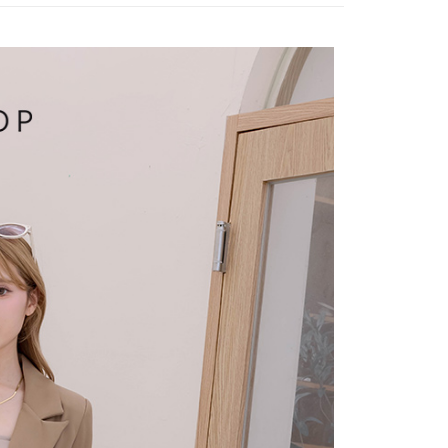
付／iPASS MONEY」等通路繳費。
爾富取貨
成立數日內，您將收到繳費通知簡訊。
費通知簡訊後14天內，點擊此簡訊中的連結，可透過四大超商
項】
網路銀行／等多元方式進行付款，方視為交易完成。
係由「台灣大哥大股份有限公司」（以下簡稱本公司）所提供，讓
：結帳手續完成當下不需立刻繳費，但若您需要取消訂單，請聯
1取貨
易時，得透過本服務購買商品或服務，並由商店將買賣／分期付
的店家。未經商家同意取消之訂單仍視為有效，需透過AFTEE
金債權讓與本公司後，依約使用本公司帳單繳交帳款。
繳納相關費用。
意付款使用「大哥付你分期」之契約關係目的，商店將以您的個人
否成功請以「AFTEE先享後付 」之結帳頁面顯示為準，若有關於
含姓名、電話或地址）提供予台灣大哥大進項蒐集、處理及利
功／繳費後需取消欲退款等相關疑問，請聯繫「AFTEE先享後
宅配
公司與您本人進行分期帳單所需資料之確認、核對及更正。
援中心」
https://netprotections.freshdesk.com/support/home
戶服務條款，請詳閱以下連結：
https://oppay.tw/userRule
項】
市自取
恩沛科技股份有限公司提供之「AFTEE先享後付」服務完成之
依本服務之必要範圍內提供個人資料，並將交易相關給付款項請
0，滿NT$1,500(含以上)免運費
讓予恩沛科技股份有限公司。
個人資料處理事宜，請瀏覽以下網址：
配送
查看運費
ee.tw/terms/#terms3
年的使用者請事先徵得法定代理人或監護人之同意方可使用
E先享後付」，若未經同意申辦者引起之損失，本公司不負相關責
AFTEE先享後付」時，將依據個別帳號之用戶狀況，依本公司
核予不同之上限額度；若仍有額度不足之情形，本公司將視審查
用戶進行身份認證。
一人註冊多個帳號或使用他人資訊註冊。若發現惡意使用之情
科技股份有限公司將有權停止該用戶之使用額度並採取法律行