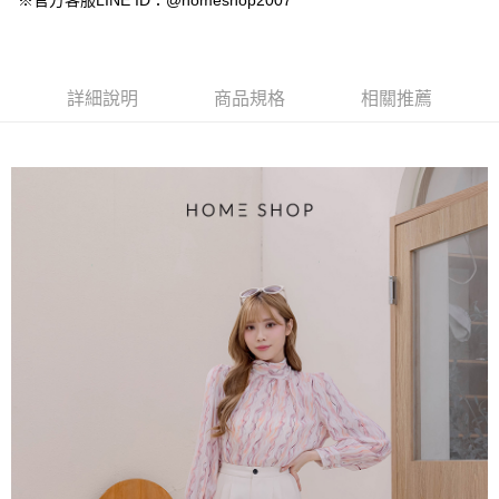
※官方客服LINE ID：@homeshop2007
【大哥付你分期使用說明】
AFTEE先享後付
1.本服務由台灣大哥大提供，台灣大哥大用戶可立即使用無須另外申請。
2.付款方式選擇「大哥付你分期」，訂單成立後會自動跳轉到大哥付的交易
相關說明
流程，驗證手機門號後，選擇欲分期的期數、繳款截止日，確認付款後即完
【關於「AFTEE先享後付」】
成交易。
ATM付款
AFTEE先享後付是「在收到商品之後才付款」的支付方式。 讓您購物簡單
詳細說明
商品規格
相關推薦
3.實際核准額度、可分期數及費用金額請依後續交易確認頁面所載為準。
便利好安心！
4.訂單成立30分鐘內，如未前往確認交易或遇審核未通過，訂單將自動取
１．簡單：不需註冊會員、不需綁卡、不需儲值。
運送方式
消。如遇「轉專審核」未通過狀況，表示未達大哥付你分期系統評分，恕無
２．便利：只要手機號碼，簡訊認證，即可結帳。
法說明評估內容。
３．安心：先確認商品／服務後，再付款。
付款後全家取貨
【繳款方式說明】
1.分期款項不併入電信帳單，「大哥付你分期」於每月結算日後寄送繳費提
免運費
【「AFTEE先享後付」結帳流程】
醒簡訊。
１．於結帳方式選擇「AFTEE先享後付」後，將跳轉至「AFTEE先享後付」
2.透過簡訊連結打開帳單後，可選擇「超商條碼／台灣大直營門市／銀行轉
付款後萊爾富取貨
結帳頁面，進行簡訊認證並確認金額後，即可完成結帳。
帳／街口支付／iPASS MONEY」等通路繳費。
２．訂單成立數日內，您將收到繳費通知簡訊。
免運費
３．收到繳費通知簡訊後14天內，點擊此簡訊中的連結，可透過四大超商／
【注意事項】
ATM／網路銀行／等多元方式進行付款，方視為交易完成。
付款後7-11取貨
1.本服務係由「台灣大哥大股份有限公司」（以下簡稱本公司）所提供，讓
※ 請注意：結帳手續完成當下不需立刻繳費，但若您需要取消訂單，請聯絡
用戶於交易時，得透過本服務購買商品或服務，並由商店將買賣／分期付款
免運費
購買商品的店家。未經商家同意取消之訂單仍視為有效，需透過AFTEE先享
買賣價金債權讓與本公司後，依約使用本公司帳單繳交帳款。
後付繳納相關費用。
2.基於同意付款使用「大哥付你分期」之契約關係目的，商店將以您的個人
一般商品宅配
※ 交易是否成功請以「AFTEE先享後付 」之結帳頁面顯示為準，若有關於
資料（包含姓名、電話或地址）提供予台灣大哥大進項蒐集、處理及利用，
是否繳費成功／繳費後需取消欲退款等相關疑問，請聯繫「AFTEE先享後付
免運費
由本公司與您本人進行分期帳單所需資料之確認、核對及更正。
客戶支援中心」
https://netprotections.freshdesk.com/support/home
3.完整用戶服務條款，請詳閱以下連結：
https://oppay.tw/userRule
付款後門市自取
【注意事項】
１．透過由恩沛科技股份有限公司提供之「AFTEE先享後付」服務完成之交