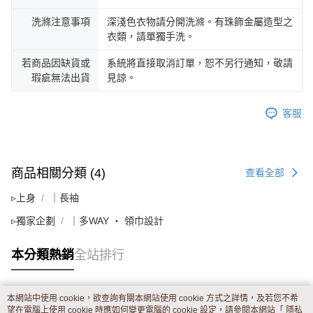
洗滌注意事項
深淺色衣物請分開洗滌。有珠飾金屬造型之
衣類，請單獨手洗。
若商品因缺貨或
系統將直接取消訂單，恕不另行通知，敬請
瑕疵無法出貨
見諒。
客服
商品相關分類 (4)
查看全部
▹上身
｜長袖
▹獨家企劃
｜多WAY ‧ 領巾設計
本分類熱銷
全站排行
本網站中使用 cookie，欲查詢有關本網站使用 cookie 方式之詳情，及若您不希
熱門標籤
望在電腦上使用 cookie 時應如何變更電腦的 cookie 設定，請參閱本網站「
隱私