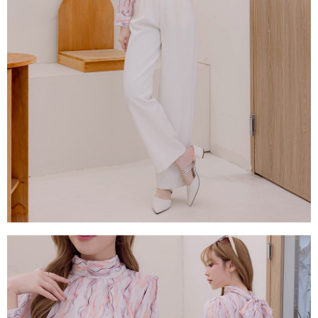
每筆NT$80，滿NT$1,500(含以上)免運費
易，需依本服務之必要範圍內提供個人資料，並將交易相關給付款項請求債
權轉讓予恩沛科技股份有限公司。
國家/地區配送
查看運費
２．關於個人資料處理事宜，請瀏覽以下網址：
https://aftee.tw/terms/#terms3
３．未成年的使用者請事先徵得法定代理人或監護人之同意方可使用
「AFTEE先享後付」，若未經同意申辦者引起之損失，本公司不負相關責
任。
４．使用「AFTEE先享後付」時，將依據個別帳號之用戶狀況，依本公司即
時審查核予不同之上限額度；若仍有額度不足之情形，本公司將視審查結果
請求用戶進行身份認證。
５．嚴禁一人註冊多個帳號或使用他人資訊註冊。若發現惡意使用之情形，
恩沛科技股份有限公司將有權停止該用戶之使用額度並採取法律行動。