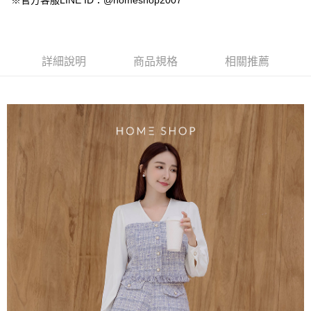
※官方客服LINE ID：@homeshop2007
【大哥付你分期使用說明】
AFTEE先享後付
1.本服務由台灣大哥大提供，台灣大哥大用戶可立即使用無須另外申請。
2.付款方式選擇「大哥付你分期」，訂單成立後會自動跳轉到大哥付的交易
相關說明
流程，驗證手機門號後，選擇欲分期的期數、繳款截止日，確認付款後即完
【關於「AFTEE先享後付」】
成交易。
ATM付款
AFTEE先享後付是「在收到商品之後才付款」的支付方式。 讓您購物簡單
詳細說明
商品規格
相關推薦
3.實際核准額度、可分期數及費用金額請依後續交易確認頁面所載為準。
便利好安心！
4.訂單成立30分鐘內，如未前往確認交易或遇審核未通過，訂單將自動取
１．簡單：不需註冊會員、不需綁卡、不需儲值。
運送方式
消。如遇「轉專審核」未通過狀況，表示未達大哥付你分期系統評分，恕無
２．便利：只要手機號碼，簡訊認證，即可結帳。
法說明評估內容。
３．安心：先確認商品／服務後，再付款。
付款後全家取貨
【繳款方式說明】
1.分期款項不併入電信帳單，「大哥付你分期」於每月結算日後寄送繳費提
免運費
【「AFTEE先享後付」結帳流程】
醒簡訊。
１．於結帳方式選擇「AFTEE先享後付」後，將跳轉至「AFTEE先享後付」
2.透過簡訊連結打開帳單後，可選擇「超商條碼／台灣大直營門市／銀行轉
付款後萊爾富取貨
結帳頁面，進行簡訊認證並確認金額後，即可完成結帳。
帳／街口支付／iPASS MONEY」等通路繳費。
２．訂單成立數日內，您將收到繳費通知簡訊。
免運費
３．收到繳費通知簡訊後14天內，點擊此簡訊中的連結，可透過四大超商／
【注意事項】
ATM／網路銀行／等多元方式進行付款，方視為交易完成。
付款後7-11取貨
1.本服務係由「台灣大哥大股份有限公司」（以下簡稱本公司）所提供，讓
※ 請注意：結帳手續完成當下不需立刻繳費，但若您需要取消訂單，請聯絡
用戶於交易時，得透過本服務購買商品或服務，並由商店將買賣／分期付款
免運費
購買商品的店家。未經商家同意取消之訂單仍視為有效，需透過AFTEE先享
買賣價金債權讓與本公司後，依約使用本公司帳單繳交帳款。
後付繳納相關費用。
2.基於同意付款使用「大哥付你分期」之契約關係目的，商店將以您的個人
一般商品宅配
※ 交易是否成功請以「AFTEE先享後付 」之結帳頁面顯示為準，若有關於
資料（包含姓名、電話或地址）提供予台灣大哥大進項蒐集、處理及利用，
是否繳費成功／繳費後需取消欲退款等相關疑問，請聯繫「AFTEE先享後付
免運費
由本公司與您本人進行分期帳單所需資料之確認、核對及更正。
客戶支援中心」
https://netprotections.freshdesk.com/support/home
3.完整用戶服務條款，請詳閱以下連結：
https://oppay.tw/userRule
付款後門市自取
【注意事項】
１．透過由恩沛科技股份有限公司提供之「AFTEE先享後付」服務完成之交