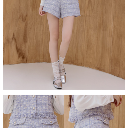
每筆NT$80，滿NT$1,500(含以上)免運費
易，需依本服務之必要範圍內提供個人資料，並將交易相關給付款項請求債
權轉讓予恩沛科技股份有限公司。
國家/地區配送
查看運費
２．關於個人資料處理事宜，請瀏覽以下網址：
https://aftee.tw/terms/#terms3
３．未成年的使用者請事先徵得法定代理人或監護人之同意方可使用
「AFTEE先享後付」，若未經同意申辦者引起之損失，本公司不負相關責
任。
４．使用「AFTEE先享後付」時，將依據個別帳號之用戶狀況，依本公司即
時審查核予不同之上限額度；若仍有額度不足之情形，本公司將視審查結果
請求用戶進行身份認證。
５．嚴禁一人註冊多個帳號或使用他人資訊註冊。若發現惡意使用之情形，
恩沛科技股份有限公司將有權停止該用戶之使用額度並採取法律行動。