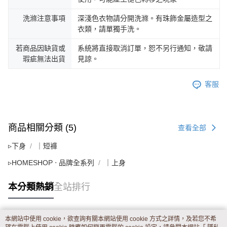
洗滌注意事項
深淺色衣物請分開洗滌。有珠飾金屬造型之
衣類，請單獨手洗。
若商品因缺貨或
系統將直接取消訂單，恕不另行通知，敬請
瑕疵無法出貨
見諒。
客服
商品相關分類 (5)
查看全部
▹下身
｜短褲
▹HOMESHOP ‧ 品牌全系列
｜上身
本分類熱銷
全站排行
本網站中使用 cookie，欲查詢有關本網站使用 cookie 方式之詳情，及若您不希
熱門標籤