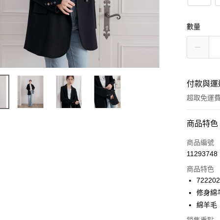
數量
付款與運
超取免運
付款方式
商品特色
信用卡一
商品編號
11293748
信用卡分
商品特色
3 期 
722202
6 期 
合作金
修身綿
華南商
12 期
綿羊毛
合作金
上海商
華南商
24 期
合作金