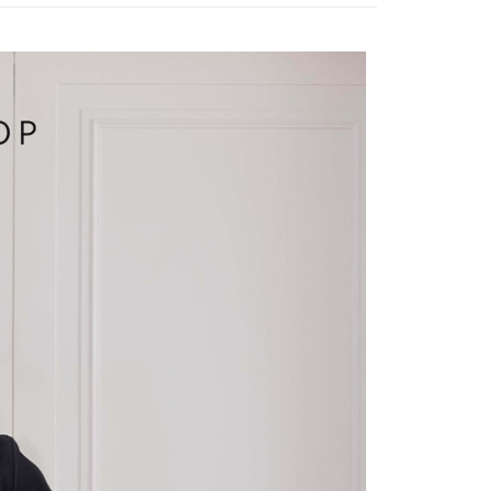
付／iPASS MONEY」等通路繳費。
爾富取貨
成立數日內，您將收到繳費通知簡訊。
費通知簡訊後14天內，點擊此簡訊中的連結，可透過四大超商
項】
網路銀行／等多元方式進行付款，方視為交易完成。
係由「台灣大哥大股份有限公司」（以下簡稱本公司）所提供，讓
：結帳手續完成當下不需立刻繳費，但若您需要取消訂單，請聯
1取貨
易時，得透過本服務購買商品或服務，並由商店將買賣／分期付
的店家。未經商家同意取消之訂單仍視為有效，需透過AFTEE
金債權讓與本公司後，依約使用本公司帳單繳交帳款。
繳納相關費用。
意付款使用「大哥付你分期」之契約關係目的，商店將以您的個人
否成功請以「AFTEE先享後付 」之結帳頁面顯示為準，若有關於
含姓名、電話或地址）提供予台灣大哥大進項蒐集、處理及利
功／繳費後需取消欲退款等相關疑問，請聯繫「AFTEE先享後
宅配
公司與您本人進行分期帳單所需資料之確認、核對及更正。
援中心」
https://netprotections.freshdesk.com/support/home
戶服務條款，請詳閱以下連結：
https://oppay.tw/userRule
項】
市自取
恩沛科技股份有限公司提供之「AFTEE先享後付」服務完成之
依本服務之必要範圍內提供個人資料，並將交易相關給付款項請
0，滿NT$1,500(含以上)免運費
讓予恩沛科技股份有限公司。
個人資料處理事宜，請瀏覽以下網址：
配送
查看運費
ee.tw/terms/#terms3
年的使用者請事先徵得法定代理人或監護人之同意方可使用
E先享後付」，若未經同意申辦者引起之損失，本公司不負相關責
AFTEE先享後付」時，將依據個別帳號之用戶狀況，依本公司
核予不同之上限額度；若仍有額度不足之情形，本公司將視審查
用戶進行身份認證。
一人註冊多個帳號或使用他人資訊註冊。若發現惡意使用之情
科技股份有限公司將有權停止該用戶之使用額度並採取法律行