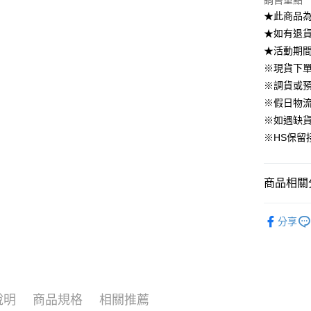
銷售重點
國泰世
上海商
華南商
★此商品
臺灣中
合作金
LINE Pay
國泰世
上海商
匯豐（
★如有退貨需
華南商
臺灣中
國泰世
聯邦商
Apple Pay
上海商
★活動期
匯豐（
臺灣中
元大商
兆豐國
聯邦商
※現貨下單
匯豐（
街口支付
玉山商
台中商
元大商
※調貨或預
聯邦商
台新國
華泰商
玉山商
悠遊付
元大商
※假日物
台灣樂
遠東國
台新國
玉山商
※如遇缺
永豐商
台灣樂
大哥付你
台新國
星展（
※HS保留
相關說明
台灣樂
中國信
【大哥付
AFTEE先
1.本服務
2.付款方
相關說明
商品相關分
流程，驗
【關於「A
ATM付款
完成交易
AFTEE
▹外套、罩
3.實際核
便利好安
分享
4.訂單成
▹HOMES
１．簡單
消。如遇
２．便利
運送方式
▹獨家企劃
無法說明
３．安心
【繳款方
付款後全
🔥 上班面
1.分期款
【「AFT
醒簡訊。
免運費
１．於結帳
說明
商品規格
相關推薦
2.透過簡
付」結帳