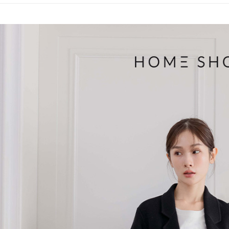
帳／街口支
付款後萊
２．訂單
３．收到繳
免運費
【注意事
／ATM／
1.本服務
※ 請注意
付款後7-1
用戶於交
絡購買商品
款買賣價
先享後付
免運費
2.基於同
※ 交易是
資料（包
是否繳費成
一般商品
用，由本
付客戶支
免運費
3.完整用
【注意事
付款後門
１．透過由
交易，需
每筆NT$8
求債權轉
２．關於
國家/地區
https://aft
３．未成
「AFTE
任。
４．使用「
即時審查
結果請求
５．嚴禁
形，恩沛
動。