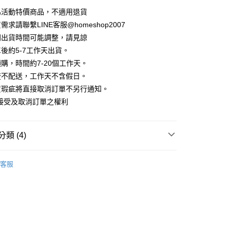
華商業銀行
兆豐國際商業銀行
業儲蓄銀行
台北富邦商業銀行
業銀行
彰化商業銀行
為活動特價商品，不適用退貨
小企業銀行
台中商業銀行
庫商業銀行
第一商業銀行
華商業銀行
兆豐國際商業銀行
業儲蓄銀行
台北富邦商業銀行
台灣）商業銀行
華泰商業銀行
求請聯繫LINE客服@homeshop2007
業銀行
彰化商業銀行
小企業銀行
台中商業銀行
華商業銀行
兆豐國際商業銀行
業銀行
遠東國際商業銀行
業儲蓄銀行
台北富邦商業銀行
間出貨時間可能調整，請見諒
台灣）商業銀行
華泰商業銀行
小企業銀行
台中商業銀行
業銀行
永豐商業銀行
際商業銀行
臺灣中小企業銀行
業銀行
遠東國際商業銀行
後約5-7工作天出貨。
台灣）商業銀行
華泰商業銀行
業銀行
星展（台灣）商業銀行
業銀行
匯豐（台灣）商業銀行
業銀行
永豐商業銀行
購，時間約7-20個工作天。
業銀行
遠東國際商業銀行
際商業銀行
中國信託商業銀行
業銀行
聯邦商業銀行
業銀行
星展（台灣）商業銀行
業銀行
永豐商業銀行
流不配送，工作天不含假日。
天信用卡公司
際商業銀行
元大商業銀行
際商業銀行
中國信託商業銀行
業銀行
星展（台灣）商業銀行
貨瑕疵將直接取消訂單不另行通知。
業銀行
玉山商業銀行
天信用卡公司
分期
際商業銀行
中國信託商業銀行
台灣）商業銀行
台新國際商業銀行
接受及取消訂單之權利
天信用卡公司
託商業銀行
台灣樂天信用卡公司
你分期使用說明】
享後付
由台灣大哥大提供，台灣大哥大用戶可立即使用無須另外申請。
式選擇「大哥付你分期」，訂單成立後會自動跳轉到大哥付的交易
類 (4)
證手機門號後，選擇欲分期的期數、繳款截止日，確認付款後即
FTEE先享後付」】
。
先享後付是「在收到商品之後才付款」的支付方式。 讓您購物簡單
衫
准額度、可分期數及費用金額請依後續交易確認頁面所載為準。
心！
客服
立30分鐘內，如未前往確認交易或遇審核未通過，訂單將自動取
HOP ‧ 品牌全系列
｜外套、罩衫
：不需註冊會員、不需綁卡、不需儲值。
「轉專審核」未通過狀況，表示未達大哥付你分期系統評分，恕
：只要手機號碼，簡訊認證，即可結帳。
｜時髦職場 ‧ 上班穿搭
評估內容。
：先確認商品／服務後，再付款。
式說明】
家取貨
試好運價666起
項不併入電信帳單，「大哥付你分期」於每月結算日後寄送繳費提
EE先享後付」結帳流程】
方式選擇「AFTEE先享後付」後，將跳轉至「AFTEE先享後
訊連結打開帳單後，可選擇「超商條碼／台灣大直營門市／銀行轉
頁面，進行簡訊認證並確認金額後，即可完成結帳。