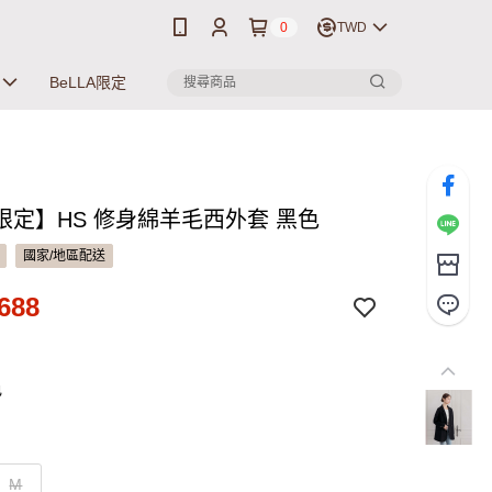
0
TWD
BeLLA限定
限定】HS 修身綿羊毛西外套 黑色
國家/地區配送
688
色
M