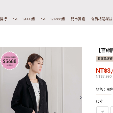
排行
SALE↘666起
SALE↘1388起
門市資訊
會員相關權益
【官網
超取免運費
NT$3,
NT$7,990
顏色：黑
尺寸
S