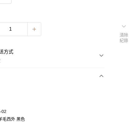
清除
紀錄
送方式
費
次付款
期付款
0 利率 每期
NT$1,229
21家銀行
-02
0 利率 每期
NT$614
21家銀行
庫商業銀行
第一商業銀行
羊毛西外 黑色
業銀行
彰化商業銀行
 0 利率 每期
NT$307
21家銀行
庫商業銀行
第一商業銀行
業儲蓄銀行
台北富邦商業銀行
業銀行
彰化商業銀行
 0 利率 每期
NT$153
20家銀行
庫商業銀行
第一商業銀行