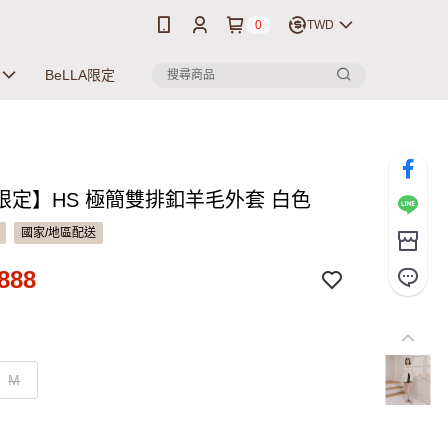
0
TWD
BeLLA限定
限定】HS 極簡雙排釦羊毛外套 白色
國家/地區配送
888
M