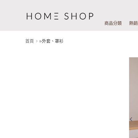
商品分類
熱銷
首頁
▹外套、罩衫