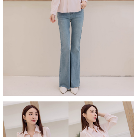
每筆NT$80，滿NT$1,500(含以上)免運費
易，需依本服務之必要範圍內提供個人資料，並將交易相關給付款項請求債
權轉讓予恩沛科技股份有限公司。
國家/地區配送
查看運費
２．關於個人資料處理事宜，請瀏覽以下網址：
https://aftee.tw/terms/#terms3
３．未成年的使用者請事先徵得法定代理人或監護人之同意方可使用
「AFTEE先享後付」，若未經同意申辦者引起之損失，本公司不負相關責
任。
４．使用「AFTEE先享後付」時，將依據個別帳號之用戶狀況，依本公司即
時審查核予不同之上限額度；若仍有額度不足之情形，本公司將視審查結果
請求用戶進行身份認證。
５．嚴禁一人註冊多個帳號或使用他人資訊註冊。若發現惡意使用之情形，
恩沛科技股份有限公司將有權停止該用戶之使用額度並採取法律行動。