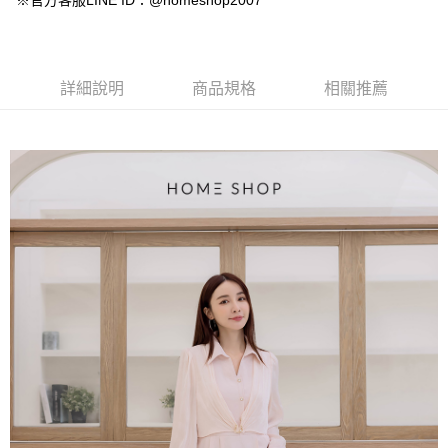
※官方客服LINE ID：@homeshop2007
【大哥付你分期使用說明】
AFTEE先享後付
1.本服務由台灣大哥大提供，台灣大哥大用戶可立即使用無須另外申請。
2.付款方式選擇「大哥付你分期」，訂單成立後會自動跳轉到大哥付的交易
相關說明
流程，驗證手機門號後，選擇欲分期的期數、繳款截止日，確認付款後即完
【關於「AFTEE先享後付」】
成交易。
ATM付款
AFTEE先享後付是「在收到商品之後才付款」的支付方式。 讓您購物簡單
詳細說明
商品規格
相關推薦
3.實際核准額度、可分期數及費用金額請依後續交易確認頁面所載為準。
便利好安心！
4.訂單成立30分鐘內，如未前往確認交易或遇審核未通過，訂單將自動取
１．簡單：不需註冊會員、不需綁卡、不需儲值。
運送方式
消。如遇「轉專審核」未通過狀況，表示未達大哥付你分期系統評分，恕無
２．便利：只要手機號碼，簡訊認證，即可結帳。
法說明評估內容。
３．安心：先確認商品／服務後，再付款。
付款後全家取貨
【繳款方式說明】
1.分期款項不併入電信帳單，「大哥付你分期」於每月結算日後寄送繳費提
免運費
【「AFTEE先享後付」結帳流程】
醒簡訊。
１．於結帳方式選擇「AFTEE先享後付」後，將跳轉至「AFTEE先享後付」
2.透過簡訊連結打開帳單後，可選擇「超商條碼／台灣大直營門市／銀行轉
付款後萊爾富取貨
結帳頁面，進行簡訊認證並確認金額後，即可完成結帳。
帳／街口支付／iPASS MONEY」等通路繳費。
２．訂單成立數日內，您將收到繳費通知簡訊。
免運費
３．收到繳費通知簡訊後14天內，點擊此簡訊中的連結，可透過四大超商／
【注意事項】
ATM／網路銀行／等多元方式進行付款，方視為交易完成。
付款後7-11取貨
1.本服務係由「台灣大哥大股份有限公司」（以下簡稱本公司）所提供，讓
※ 請注意：結帳手續完成當下不需立刻繳費，但若您需要取消訂單，請聯絡
用戶於交易時，得透過本服務購買商品或服務，並由商店將買賣／分期付款
免運費
購買商品的店家。未經商家同意取消之訂單仍視為有效，需透過AFTEE先享
買賣價金債權讓與本公司後，依約使用本公司帳單繳交帳款。
後付繳納相關費用。
2.基於同意付款使用「大哥付你分期」之契約關係目的，商店將以您的個人
一般商品宅配
※ 交易是否成功請以「AFTEE先享後付 」之結帳頁面顯示為準，若有關於
資料（包含姓名、電話或地址）提供予台灣大哥大進項蒐集、處理及利用，
是否繳費成功／繳費後需取消欲退款等相關疑問，請聯繫「AFTEE先享後付
免運費
由本公司與您本人進行分期帳單所需資料之確認、核對及更正。
客戶支援中心」
https://netprotections.freshdesk.com/support/home
3.完整用戶服務條款，請詳閱以下連結：
https://oppay.tw/userRule
付款後門市自取
【注意事項】
１．透過由恩沛科技股份有限公司提供之「AFTEE先享後付」服務完成之交