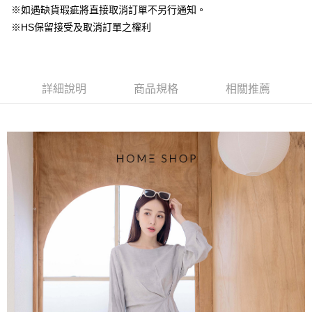
台灣樂天信用卡公司
中國信託商業銀行
台灣樂天信用卡公司
※如遇缺貨瑕疵將直接取消訂單不另行通知。
【大哥付你分期使用說明】
AFTEE先享後付
※HS保留接受及取消訂單之權利
1.本服務由台灣大哥大提供，台灣大哥大用戶可立即使用無須另外申請。
2.付款方式選擇「大哥付你分期」，訂單成立後會自動跳轉到大哥付的交易
相關說明
流程，驗證手機門號後，選擇欲分期的期數、繳款截止日，確認付款後即完
【關於「AFTEE先享後付」】
成交易。
ATM付款
AFTEE先享後付是「在收到商品之後才付款」的支付方式。 讓您購物簡單
3.實際核准額度、可分期數及費用金額請依後續交易確認頁面所載為準。
便利好安心！
詳細說明
商品規格
相關推薦
4.訂單成立30分鐘內，如未前往確認交易或遇審核未通過，訂單將自動取
１．簡單：不需註冊會員、不需綁卡、不需儲值。
運送方式
消。如遇「轉專審核」未通過狀況，表示未達大哥付你分期系統評分，恕無
２．便利：只要手機號碼，簡訊認證，即可結帳。
法說明評估內容。
３．安心：先確認商品／服務後，再付款。
付款後全家取貨
【繳款方式說明】
1.分期款項不併入電信帳單，「大哥付你分期」於每月結算日後寄送繳費提
免運費
【「AFTEE先享後付」結帳流程】
醒簡訊。
１．於結帳方式選擇「AFTEE先享後付」後，將跳轉至「AFTEE先享後付」
2.透過簡訊連結打開帳單後，可選擇「超商條碼／台灣大直營門市／銀行轉
付款後萊爾富取貨
結帳頁面，進行簡訊認證並確認金額後，即可完成結帳。
帳／街口支付／iPASS MONEY」等通路繳費。
２．訂單成立數日內，您將收到繳費通知簡訊。
免運費
３．收到繳費通知簡訊後14天內，點擊此簡訊中的連結，可透過四大超商／
【注意事項】
ATM／網路銀行／等多元方式進行付款，方視為交易完成。
付款後7-11取貨
1.本服務係由「台灣大哥大股份有限公司」（以下簡稱本公司）所提供，讓
※ 請注意：結帳手續完成當下不需立刻繳費，但若您需要取消訂單，請聯絡
用戶於交易時，得透過本服務購買商品或服務，並由商店將買賣／分期付款
免運費
購買商品的店家。未經商家同意取消之訂單仍視為有效，需透過AFTEE先享
買賣價金債權讓與本公司後，依約使用本公司帳單繳交帳款。
後付繳納相關費用。
2.基於同意付款使用「大哥付你分期」之契約關係目的，商店將以您的個人
一般商品宅配
※ 交易是否成功請以「AFTEE先享後付 」之結帳頁面顯示為準，若有關於
資料（包含姓名、電話或地址）提供予台灣大哥大進項蒐集、處理及利用，
是否繳費成功／繳費後需取消欲退款等相關疑問，請聯繫「AFTEE先享後付
免運費
由本公司與您本人進行分期帳單所需資料之確認、核對及更正。
客戶支援中心」
https://netprotections.freshdesk.com/support/home
3.完整用戶服務條款，請詳閱以下連結：
https://oppay.tw/userRule
付款後門市自取
【注意事項】