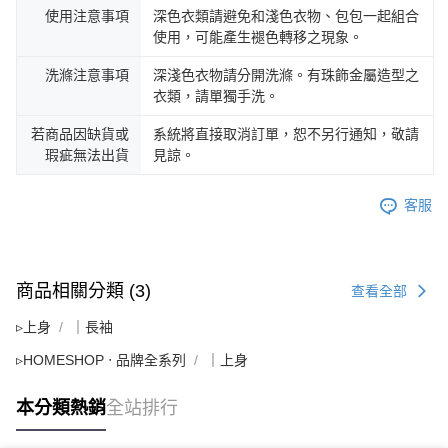
使用注意事項
深色衣類請避免和淺色衣物、包包一起組合
使用，可能產生褪色轉移之現象。
洗滌注意事項
深淺色衣物請分開洗滌。有珠飾金屬造型之
衣類，請單獨手洗。
若商品因缺貨或
系統將直接取消訂單，恕不另行通知，敬請
瑕疵無法出貨
見諒。
客服
商品相關分類 (3)
查看全部
▹上身
｜長袖
▹HOMESHOP ‧ 品牌全系列
｜上身
本分類熱銷
全站排行