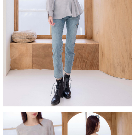
１．透過由恩沛科技股份有限公司提供之「AFTEE先享後付」服務完成之交
每筆NT$80，滿NT$1,500(含以上)免運費
易，需依本服務之必要範圍內提供個人資料，並將交易相關給付款項請求債
權轉讓予恩沛科技股份有限公司。
國家/地區配送
查看運費
２．關於個人資料處理事宜，請瀏覽以下網址：
https://aftee.tw/terms/#terms3
３．未成年的使用者請事先徵得法定代理人或監護人之同意方可使用
「AFTEE先享後付」，若未經同意申辦者引起之損失，本公司不負相關責
任。
４．使用「AFTEE先享後付」時，將依據個別帳號之用戶狀況，依本公司即
時審查核予不同之上限額度；若仍有額度不足之情形，本公司將視審查結果
請求用戶進行身份認證。
５．嚴禁一人註冊多個帳號或使用他人資訊註冊。若發現惡意使用之情形，
恩沛科技股份有限公司將有權停止該用戶之使用額度並採取法律行動。