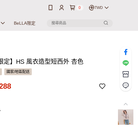
0
TWD
BeLLA限定
限定】HS 風衣造型短西外 杏色
國家/地區配送
288
色