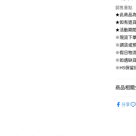
國泰世
上海商
華南商
銷售重點
臺灣中
合作金
LINE Pay
國泰世
上海商
匯豐（
★此商品
華南商
臺灣中
國泰世
聯邦商
Apple Pay
上海商
★如有退貨需
匯豐（
臺灣中
元大商
兆豐國
聯邦商
★活動期
匯豐（
街口支付
玉山商
台中商
元大商
※現貨下單
聯邦商
台新國
華泰商
玉山商
悠遊付
元大商
※調貨或預
台灣樂
遠東國
台新國
玉山商
※假日物
永豐商
台灣樂
大哥付你
台新國
星展（
※如遇缺
相關說明
台灣樂
中國信
※HS保留
【大哥付
AFTEE先
1.本服務
2.付款方
相關說明
流程，驗
【關於「A
商品相關分
ATM付款
完成交易
AFTEE
3.實際核
便利好安
▹外套、罩
4.訂單成
１．簡單
分享
消。如遇
２．便利
▹HOMES
運送方式
無法說明
３．安心
【繳款方
▹獨家企劃
付款後全
1.分期款
【「AFT
醒簡訊。
免運費
🔥 上班面
１．於結帳
2.透過簡
付」結帳