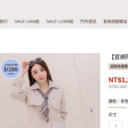
排行
SALE↘666起
SALE↘1388起
門市資訊
會員相關權益
【官網
超取免運費
NT$1,
NT$2,690
顏色：杏
尺寸
F