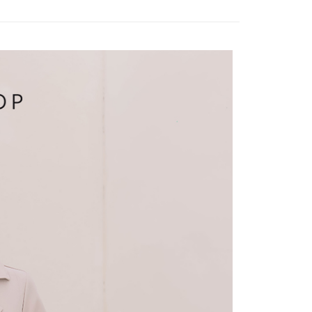
付／iPASS MONEY」等通路繳費。
爾富取貨
成立數日內，您將收到繳費通知簡訊。
費通知簡訊後14天內，點擊此簡訊中的連結，可透過四大超商
項】
網路銀行／等多元方式進行付款，方視為交易完成。
係由「台灣大哥大股份有限公司」（以下簡稱本公司）所提供，讓
：結帳手續完成當下不需立刻繳費，但若您需要取消訂單，請聯
1取貨
易時，得透過本服務購買商品或服務，並由商店將買賣／分期付
的店家。未經商家同意取消之訂單仍視為有效，需透過AFTEE
金債權讓與本公司後，依約使用本公司帳單繳交帳款。
繳納相關費用。
意付款使用「大哥付你分期」之契約關係目的，商店將以您的個人
否成功請以「AFTEE先享後付 」之結帳頁面顯示為準，若有關於
含姓名、電話或地址）提供予台灣大哥大進項蒐集、處理及利
功／繳費後需取消欲退款等相關疑問，請聯繫「AFTEE先享後
宅配
公司與您本人進行分期帳單所需資料之確認、核對及更正。
援中心」
https://netprotections.freshdesk.com/support/home
戶服務條款，請詳閱以下連結：
https://oppay.tw/userRule
項】
市自取
恩沛科技股份有限公司提供之「AFTEE先享後付」服務完成之
依本服務之必要範圍內提供個人資料，並將交易相關給付款項請
0，滿NT$1,500(含以上)免運費
讓予恩沛科技股份有限公司。
個人資料處理事宜，請瀏覽以下網址：
配送
查看運費
ee.tw/terms/#terms3
年的使用者請事先徵得法定代理人或監護人之同意方可使用
E先享後付」，若未經同意申辦者引起之損失，本公司不負相關責
AFTEE先享後付」時，將依據個別帳號之用戶狀況，依本公司
核予不同之上限額度；若仍有額度不足之情形，本公司將視審查
用戶進行身份認證。
一人註冊多個帳號或使用他人資訊註冊。若發現惡意使用之情
科技股份有限公司將有權停止該用戶之使用額度並採取法律行