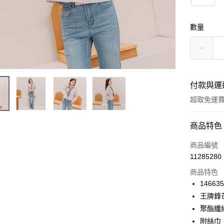
數量
付款與運
超取免運
付款方式
商品特色
信用卡一
商品編號
11285280
信用卡分
商品特色
3 期 
146635
6 期 
合作金
王牌鋒
華南商
12 期
聚酯纖
合作金
上海商
華南商
附絲巾
24 期
合作金