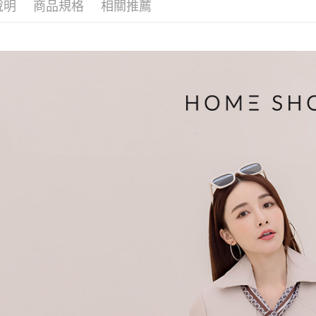
說明
商品規格
相關推薦
帳／街口支
付款後萊
２．訂單
３．收到繳
免運費
【注意事
／ATM／
1.本服務
※ 請注意
付款後7-1
用戶於交
絡購買商品
款買賣價
先享後付
免運費
2.基於同
※ 交易是
資料（包
是否繳費成
一般商品
用，由本
付客戶支
免運費
3.完整用
【注意事
付款後門
１．透過由
交易，需
每筆NT$8
求債權轉
２．關於
國家/地區
https://aft
３．未成
「AFTE
任。
４．使用「
即時審查
結果請求
５．嚴禁
形，恩沛
動。