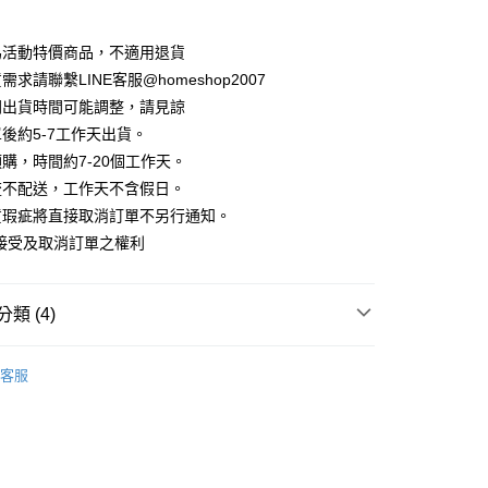
華商業銀行
兆豐國際商業銀行
業儲蓄銀行
台北富邦商業銀行
業銀行
彰化商業銀行
小企業銀行
台中商業銀行
庫商業銀行
第一商業銀行
華商業銀行
兆豐國際商業銀行
業儲蓄銀行
台北富邦商業銀行
台灣）商業銀行
華泰商業銀行
為活動特價商品，不適用退貨
業銀行
彰化商業銀行
小企業銀行
台中商業銀行
華商業銀行
兆豐國際商業銀行
業銀行
遠東國際商業銀行
業儲蓄銀行
台北富邦商業銀行
求請聯繫LINE客服@homeshop2007
台灣）商業銀行
華泰商業銀行
小企業銀行
台中商業銀行
業銀行
永豐商業銀行
際商業銀行
臺灣中小企業銀行
業銀行
遠東國際商業銀行
間出貨時間可能調整，請見諒
台灣）商業銀行
華泰商業銀行
業銀行
星展（台灣）商業銀行
業銀行
匯豐（台灣）商業銀行
業銀行
永豐商業銀行
後約5-7工作天出貨。
業銀行
遠東國際商業銀行
際商業銀行
中國信託商業銀行
業銀行
聯邦商業銀行
業銀行
星展（台灣）商業銀行
業銀行
永豐商業銀行
購，時間約7-20個工作天。
天信用卡公司
際商業銀行
元大商業銀行
際商業銀行
中國信託商業銀行
業銀行
星展（台灣）商業銀行
流不配送，工作天不含假日。
業銀行
玉山商業銀行
天信用卡公司
分期
際商業銀行
中國信託商業銀行
台灣）商業銀行
台新國際商業銀行
貨瑕疵將直接取消訂單不另行通知。
天信用卡公司
託商業銀行
台灣樂天信用卡公司
接受及取消訂單之權利
你分期使用說明】
享後付
由台灣大哥大提供，台灣大哥大用戶可立即使用無須另外申請。
式選擇「大哥付你分期」，訂單成立後會自動跳轉到大哥付的交易
證手機門號後，選擇欲分期的期數、繳款截止日，確認付款後即
FTEE先享後付」】
類 (4)
。
先享後付是「在收到商品之後才付款」的支付方式。 讓您購物簡單
准額度、可分期數及費用金額請依後續交易確認頁面所載為準。
心！
衫
立30分鐘內，如未前往確認交易或遇審核未通過，訂單將自動取
：不需註冊會員、不需綁卡、不需儲值。
客服
「轉專審核」未通過狀況，表示未達大哥付你分期系統評分，恕
：只要手機號碼，簡訊認證，即可結帳。
HOP ‧ 品牌全系列
｜外套、罩衫
評估內容。
：先確認商品／服務後，再付款。
式說明】
｜時髦職場 ‧ 上班穿搭
家取貨
項不併入電信帳單，「大哥付你分期」於每月結算日後寄送繳費提
EE先享後付」結帳流程】
試好運價666起
方式選擇「AFTEE先享後付」後，將跳轉至「AFTEE先享後
訊連結打開帳單後，可選擇「超商條碼／台灣大直營門市／銀行轉
頁面，進行簡訊認證並確認金額後，即可完成結帳。