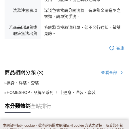
洗滌注意事項
深淺色衣物請分開洗滌。有珠飾金屬造型之
衣類，請單獨手洗。
若商品因缺貨或
系統將直接取消訂單，恕不另行通知，敬請
瑕疵無法出貨
見諒。
客服
商品相關分類 (3)
查看全部
▹連身、洋裝、套裝
▹HOMESHOP ‧ 品牌全系列
｜連身、洋裝、套裝
本分類熱銷
全站排行
本網站中使用 cookie，欲查詢有關本網站使用 cookie 方式之詳情，及若您不希
熱門標籤