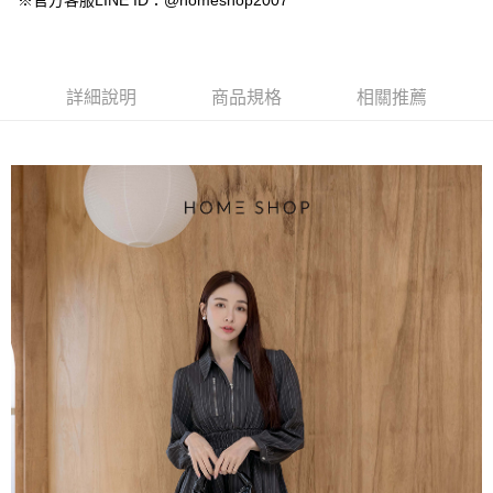
※官方客服LINE ID：@homeshop2007
【大哥付你分期使用說明】
AFTEE先享後付
1.本服務由台灣大哥大提供，台灣大哥大用戶可立即使用無須另外申請。
2.付款方式選擇「大哥付你分期」，訂單成立後會自動跳轉到大哥付的交易
相關說明
流程，驗證手機門號後，選擇欲分期的期數、繳款截止日，確認付款後即完
【關於「AFTEE先享後付」】
成交易。
ATM付款
AFTEE先享後付是「在收到商品之後才付款」的支付方式。 讓您購物簡單
詳細說明
商品規格
相關推薦
3.實際核准額度、可分期數及費用金額請依後續交易確認頁面所載為準。
便利好安心！
4.訂單成立30分鐘內，如未前往確認交易或遇審核未通過，訂單將自動取
１．簡單：不需註冊會員、不需綁卡、不需儲值。
運送方式
消。如遇「轉專審核」未通過狀況，表示未達大哥付你分期系統評分，恕無
２．便利：只要手機號碼，簡訊認證，即可結帳。
法說明評估內容。
３．安心：先確認商品／服務後，再付款。
付款後全家取貨
【繳款方式說明】
1.分期款項不併入電信帳單，「大哥付你分期」於每月結算日後寄送繳費提
免運費
【「AFTEE先享後付」結帳流程】
醒簡訊。
１．於結帳方式選擇「AFTEE先享後付」後，將跳轉至「AFTEE先享後付」
2.透過簡訊連結打開帳單後，可選擇「超商條碼／台灣大直營門市／銀行轉
付款後萊爾富取貨
結帳頁面，進行簡訊認證並確認金額後，即可完成結帳。
帳／街口支付／iPASS MONEY」等通路繳費。
２．訂單成立數日內，您將收到繳費通知簡訊。
免運費
３．收到繳費通知簡訊後14天內，點擊此簡訊中的連結，可透過四大超商／
【注意事項】
ATM／網路銀行／等多元方式進行付款，方視為交易完成。
付款後7-11取貨
1.本服務係由「台灣大哥大股份有限公司」（以下簡稱本公司）所提供，讓
※ 請注意：結帳手續完成當下不需立刻繳費，但若您需要取消訂單，請聯絡
用戶於交易時，得透過本服務購買商品或服務，並由商店將買賣／分期付款
免運費
購買商品的店家。未經商家同意取消之訂單仍視為有效，需透過AFTEE先享
買賣價金債權讓與本公司後，依約使用本公司帳單繳交帳款。
後付繳納相關費用。
2.基於同意付款使用「大哥付你分期」之契約關係目的，商店將以您的個人
一般商品宅配
※ 交易是否成功請以「AFTEE先享後付 」之結帳頁面顯示為準，若有關於
資料（包含姓名、電話或地址）提供予台灣大哥大進項蒐集、處理及利用，
是否繳費成功／繳費後需取消欲退款等相關疑問，請聯繫「AFTEE先享後付
免運費
由本公司與您本人進行分期帳單所需資料之確認、核對及更正。
客戶支援中心」
https://netprotections.freshdesk.com/support/home
3.完整用戶服務條款，請詳閱以下連結：
https://oppay.tw/userRule
付款後門市自取
【注意事項】
１．透過由恩沛科技股份有限公司提供之「AFTEE先享後付」服務完成之交