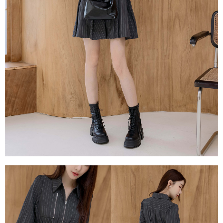
每筆NT$80，滿NT$1,500(含以上)免運費
易，需依本服務之必要範圍內提供個人資料，並將交易相關給付款項請求債
權轉讓予恩沛科技股份有限公司。
國家/地區配送
查看運費
２．關於個人資料處理事宜，請瀏覽以下網址：
https://aftee.tw/terms/#terms3
３．未成年的使用者請事先徵得法定代理人或監護人之同意方可使用
「AFTEE先享後付」，若未經同意申辦者引起之損失，本公司不負相關責
任。
４．使用「AFTEE先享後付」時，將依據個別帳號之用戶狀況，依本公司即
時審查核予不同之上限額度；若仍有額度不足之情形，本公司將視審查結果
請求用戶進行身份認證。
５．嚴禁一人註冊多個帳號或使用他人資訊註冊。若發現惡意使用之情形，
恩沛科技股份有限公司將有權停止該用戶之使用額度並採取法律行動。