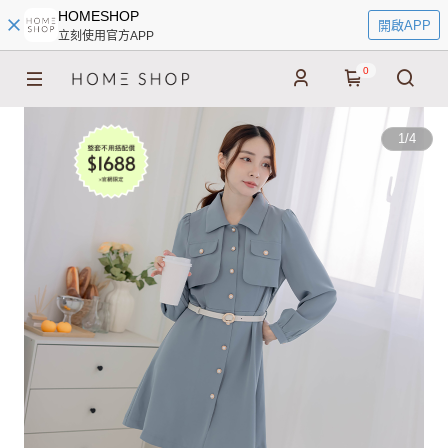
HOMESHOP
開啟APP
立刻使用官方APP
0
1
/
4