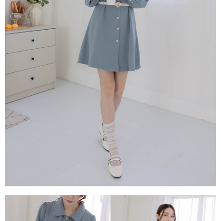
１．透過由恩沛科技股份有限公司提供之「AFTEE先享後付」服務完成之交
每筆NT$80，滿NT$1,500(含以上)免運費
易，需依本服務之必要範圍內提供個人資料，並將交易相關給付款項請求債
權轉讓予恩沛科技股份有限公司。
國家/地區配送
查看運費
２．關於個人資料處理事宜，請瀏覽以下網址：
https://aftee.tw/terms/#terms3
３．未成年的使用者請事先徵得法定代理人或監護人之同意方可使用
「AFTEE先享後付」，若未經同意申辦者引起之損失，本公司不負相關責
任。
４．使用「AFTEE先享後付」時，將依據個別帳號之用戶狀況，依本公司即
時審查核予不同之上限額度；若仍有額度不足之情形，本公司將視審查結果
請求用戶進行身份認證。
５．嚴禁一人註冊多個帳號或使用他人資訊註冊。若發現惡意使用之情形，
恩沛科技股份有限公司將有權停止該用戶之使用額度並採取法律行動。