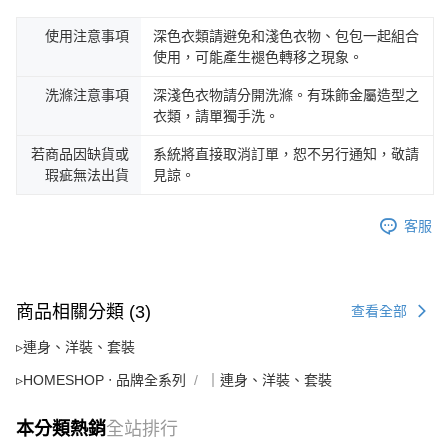
使用注意事項
深色衣類請避免和淺色衣物、包包一起組合
使用，可能產生褪色轉移之現象。
洗滌注意事項
深淺色衣物請分開洗滌。有珠飾金屬造型之
衣類，請單獨手洗。
若商品因缺貨或
系統將直接取消訂單，恕不另行通知，敬請
瑕疵無法出貨
見諒。
客服
商品相關分類 (3)
查看全部
▹連身、洋裝、套裝
▹HOMESHOP ‧ 品牌全系列
｜連身、洋裝、套裝
本分類熱銷
全站排行