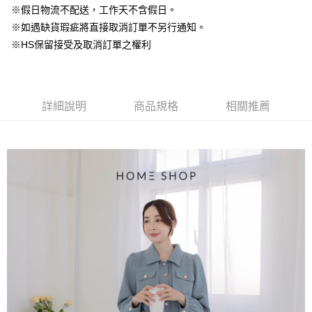
台灣樂天信用卡公司
中國信託商業銀行
台灣樂天信用卡公司
※假日物流不配送，工作天不含假日。
【大哥付你分期使用說明】
AFTEE先享後付
※如遇缺貨瑕疵將直接取消訂單不另行通知。
1.本服務由台灣大哥大提供，台灣大哥大用戶可立即使用無須另外申請。
2.付款方式選擇「大哥付你分期」，訂單成立後會自動跳轉到大哥付的交易
相關說明
※HS保留接受及取消訂單之權利
流程，驗證手機門號後，選擇欲分期的期數、繳款截止日，確認付款後即完
【關於「AFTEE先享後付」】
成交易。
ATM付款
AFTEE先享後付是「在收到商品之後才付款」的支付方式。 讓您購物簡單
3.實際核准額度、可分期數及費用金額請依後續交易確認頁面所載為準。
便利好安心！
4.訂單成立30分鐘內，如未前往確認交易或遇審核未通過，訂單將自動取
１．簡單：不需註冊會員、不需綁卡、不需儲值。
運送方式
消。如遇「轉專審核」未通過狀況，表示未達大哥付你分期系統評分，恕無
詳細說明
商品規格
相關推薦
２．便利：只要手機號碼，簡訊認證，即可結帳。
法說明評估內容。
３．安心：先確認商品／服務後，再付款。
付款後全家取貨
【繳款方式說明】
1.分期款項不併入電信帳單，「大哥付你分期」於每月結算日後寄送繳費提
免運費
【「AFTEE先享後付」結帳流程】
醒簡訊。
１．於結帳方式選擇「AFTEE先享後付」後，將跳轉至「AFTEE先享後付」
2.透過簡訊連結打開帳單後，可選擇「超商條碼／台灣大直營門市／銀行轉
付款後萊爾富取貨
結帳頁面，進行簡訊認證並確認金額後，即可完成結帳。
帳／街口支付／iPASS MONEY」等通路繳費。
２．訂單成立數日內，您將收到繳費通知簡訊。
免運費
３．收到繳費通知簡訊後14天內，點擊此簡訊中的連結，可透過四大超商／
【注意事項】
ATM／網路銀行／等多元方式進行付款，方視為交易完成。
付款後7-11取貨
1.本服務係由「台灣大哥大股份有限公司」（以下簡稱本公司）所提供，讓
※ 請注意：結帳手續完成當下不需立刻繳費，但若您需要取消訂單，請聯絡
用戶於交易時，得透過本服務購買商品或服務，並由商店將買賣／分期付款
免運費
購買商品的店家。未經商家同意取消之訂單仍視為有效，需透過AFTEE先享
買賣價金債權讓與本公司後，依約使用本公司帳單繳交帳款。
後付繳納相關費用。
2.基於同意付款使用「大哥付你分期」之契約關係目的，商店將以您的個人
一般商品宅配
※ 交易是否成功請以「AFTEE先享後付 」之結帳頁面顯示為準，若有關於
資料（包含姓名、電話或地址）提供予台灣大哥大進項蒐集、處理及利用，
是否繳費成功／繳費後需取消欲退款等相關疑問，請聯繫「AFTEE先享後付
免運費
由本公司與您本人進行分期帳單所需資料之確認、核對及更正。
客戶支援中心」
https://netprotections.freshdesk.com/support/home
3.完整用戶服務條款，請詳閱以下連結：
https://oppay.tw/userRule
付款後門市自取
【注意事項】