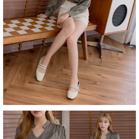
每筆NT$80，滿NT$1,500(含以上)免運費
易，需依本服務之必要範圍內提供個人資料，並將交易相關給付款項請求債
權轉讓予恩沛科技股份有限公司。
國家/地區配送
查看運費
２．關於個人資料處理事宜，請瀏覽以下網址：
https://aftee.tw/terms/#terms3
３．未成年的使用者請事先徵得法定代理人或監護人之同意方可使用
「AFTEE先享後付」，若未經同意申辦者引起之損失，本公司不負相關責
任。
４．使用「AFTEE先享後付」時，將依據個別帳號之用戶狀況，依本公司即
時審查核予不同之上限額度；若仍有額度不足之情形，本公司將視審查結果
請求用戶進行身份認證。
５．嚴禁一人註冊多個帳號或使用他人資訊註冊。若發現惡意使用之情形，
恩沛科技股份有限公司將有權停止該用戶之使用額度並採取法律行動。