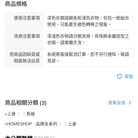
商品規格
使用注意事項
深色衣類請避免和淺色衣物、包包一起組合
使用，可能產生褪色轉移之現象。
洗滌注意事項
深淺色衣物請分開洗滌。有珠飾金屬造型之
衣類，請單獨手洗。
若商品因缺貨或
系統將直接取消訂單，恕不另行通知，敬請
瑕疵無法出貨
見諒。
客服
商品相關分類 (3)
查看全部
▹上身
｜長袖
▹HOMESHOP ‧ 品牌全系列
｜上身