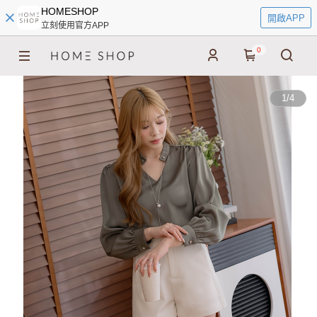
HOMESHOP
開啟APP
立刻使用官方APP
0
1
/
4