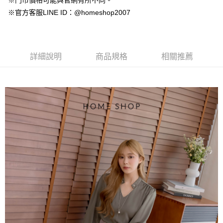
※門市價格可能與官網有所不同。
【大哥付你分期使用說明】
AFTEE先享後付
※官方客服LINE ID：@homeshop2007
1.本服務由台灣大哥大提供，台灣大哥大用戶可立即使用無須另外申請。
2.付款方式選擇「大哥付你分期」，訂單成立後會自動跳轉到大哥付的交易
相關說明
流程，驗證手機門號後，選擇欲分期的期數、繳款截止日，確認付款後即完
【關於「AFTEE先享後付」】
成交易。
ATM付款
AFTEE先享後付是「在收到商品之後才付款」的支付方式。 讓您購物簡單
3.實際核准額度、可分期數及費用金額請依後續交易確認頁面所載為準。
便利好安心！
詳細說明
商品規格
相關推薦
4.訂單成立30分鐘內，如未前往確認交易或遇審核未通過，訂單將自動取
１．簡單：不需註冊會員、不需綁卡、不需儲值。
運送方式
消。如遇「轉專審核」未通過狀況，表示未達大哥付你分期系統評分，恕無
２．便利：只要手機號碼，簡訊認證，即可結帳。
法說明評估內容。
３．安心：先確認商品／服務後，再付款。
付款後全家取貨
【繳款方式說明】
1.分期款項不併入電信帳單，「大哥付你分期」於每月結算日後寄送繳費提
免運費
【「AFTEE先享後付」結帳流程】
醒簡訊。
１．於結帳方式選擇「AFTEE先享後付」後，將跳轉至「AFTEE先享後付」
2.透過簡訊連結打開帳單後，可選擇「超商條碼／台灣大直營門市／銀行轉
付款後萊爾富取貨
結帳頁面，進行簡訊認證並確認金額後，即可完成結帳。
帳／街口支付／iPASS MONEY」等通路繳費。
２．訂單成立數日內，您將收到繳費通知簡訊。
免運費
３．收到繳費通知簡訊後14天內，點擊此簡訊中的連結，可透過四大超商／
【注意事項】
ATM／網路銀行／等多元方式進行付款，方視為交易完成。
付款後7-11取貨
1.本服務係由「台灣大哥大股份有限公司」（以下簡稱本公司）所提供，讓
※ 請注意：結帳手續完成當下不需立刻繳費，但若您需要取消訂單，請聯絡
用戶於交易時，得透過本服務購買商品或服務，並由商店將買賣／分期付款
免運費
購買商品的店家。未經商家同意取消之訂單仍視為有效，需透過AFTEE先享
買賣價金債權讓與本公司後，依約使用本公司帳單繳交帳款。
後付繳納相關費用。
2.基於同意付款使用「大哥付你分期」之契約關係目的，商店將以您的個人
一般商品宅配
※ 交易是否成功請以「AFTEE先享後付 」之結帳頁面顯示為準，若有關於
資料（包含姓名、電話或地址）提供予台灣大哥大進項蒐集、處理及利用，
是否繳費成功／繳費後需取消欲退款等相關疑問，請聯繫「AFTEE先享後付
免運費
由本公司與您本人進行分期帳單所需資料之確認、核對及更正。
客戶支援中心」
https://netprotections.freshdesk.com/support/home
3.完整用戶服務條款，請詳閱以下連結：
https://oppay.tw/userRule
付款後門市自取
【注意事項】
１．透過由恩沛科技股份有限公司提供之「AFTEE先享後付」服務完成之交