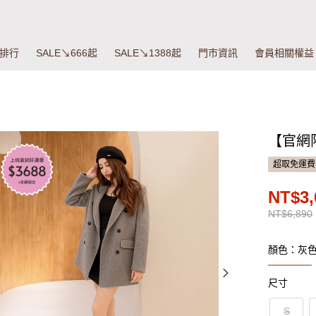
排行
SALE↘666起
SALE↘1388起
門市資訊
會員相關權益
【官網
超取免運費
NT$3,
NT$6,890
顏色：灰
尺寸
S