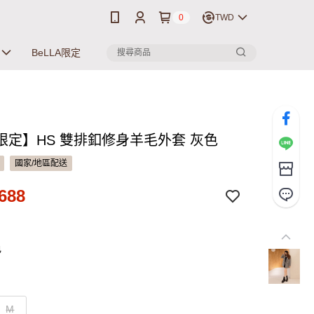
0
TWD
BeLLA限定
限定】HS 雙排釦修身羊毛外套 灰色
國家/地區配送
688
色
M