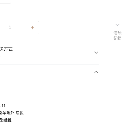
清除
紀錄
送方式
費
次付款
期付款
0 利率 每期
NT$1,229
21家銀行
-11
0 利率 每期
NT$614
21家銀行
庫商業銀行
第一商業銀行
身羊毛外 灰色
業銀行
彰化商業銀行
 0 利率 每期
NT$307
21家銀行
聚酯纖維
庫商業銀行
第一商業銀行
業儲蓄銀行
台北富邦商業銀行
業銀行
彰化商業銀行
 0 利率 每期
NT$153
20家銀行
庫商業銀行
第一商業銀行