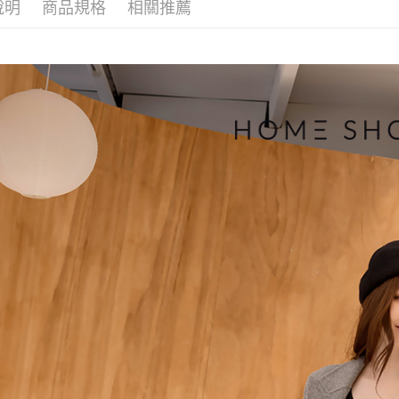
說明
商品規格
相關推薦
帳／街口支
付款後萊
２．訂單
３．收到繳
免運費
【注意事
／ATM／
1.本服務
※ 請注意
付款後7-1
用戶於交
絡購買商品
款買賣價
先享後付
免運費
2.基於同
※ 交易是
資料（包
是否繳費成
一般商品
用，由本
付客戶支
免運費
3.完整用
【注意事
付款後門
１．透過由
交易，需
每筆NT$8
求債權轉
２．關於
國家/地區
https://aft
３．未成
「AFTE
任。
４．使用「
即時審查
結果請求
５．嚴禁
形，恩沛
動。