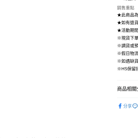
國泰世
上海商
華南商
銷售重點
臺灣中
合作金
LINE Pay
國泰世
上海商
匯豐（
★此商品
華南商
臺灣中
國泰世
聯邦商
Apple Pay
上海商
★如有退貨需
匯豐（
臺灣中
元大商
兆豐國
聯邦商
★活動期
匯豐（
街口支付
玉山商
台中商
元大商
※現貨下單
聯邦商
台新國
華泰商
玉山商
悠遊付
元大商
※調貨或預
台灣樂
遠東國
台新國
玉山商
※假日物
永豐商
台灣樂
大哥付你
台新國
星展（
※如遇缺
相關說明
台灣樂
中國信
※HS保留
【大哥付
AFTEE先
1.本服務
2.付款方
相關說明
流程，驗
【關於「A
商品相關分
ATM付款
完成交易
AFTEE
3.實際核
便利好安
▹外套、罩
4.訂單成
１．簡單
分享
消。如遇
２．便利
▹HOMES
運送方式
無法說明
３．安心
【繳款方
🔥 上班面
付款後全
1.分期款
【「AFT
醒簡訊。
免運費
１．於結帳
2.透過簡
付」結帳