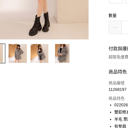
數量
付款與運
超取免運
付款方式
商品特色
信用卡一
商品編號
11268197
信用卡分
商品特色
3 期 
022026
6 期 
合作金
雙釦修
華南商
12 期
羊毛.
合作金
上海商
華南商
有墊肩
24 期
合作金