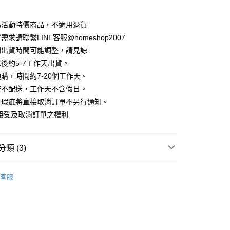
華商業銀行
兆豐國際商業銀行
業儲蓄銀行
台北富邦商業銀行
業銀行
彰化商業銀行
小企業銀行
台中商業銀行
庫商業銀行
第一商業銀行
華商業銀行
兆豐國際商業銀行
業儲蓄銀行
台北富邦商業銀行
台灣）商業銀行
華泰商業銀行
為活動特價商品，不適用退貨
業銀行
彰化商業銀行
小企業銀行
台中商業銀行
華商業銀行
兆豐國際商業銀行
業銀行
遠東國際商業銀行
業儲蓄銀行
台北富邦商業銀行
求請聯繫LINE客服@homeshop2007
台灣）商業銀行
華泰商業銀行
小企業銀行
台中商業銀行
業銀行
永豐商業銀行
際商業銀行
臺灣中小企業銀行
業銀行
遠東國際商業銀行
間出貨時間可能調整，請見諒
台灣）商業銀行
華泰商業銀行
業銀行
星展（台灣）商業銀行
業銀行
匯豐（台灣）商業銀行
業銀行
永豐商業銀行
後約5-7工作天出貨。
業銀行
遠東國際商業銀行
際商業銀行
中國信託商業銀行
業銀行
聯邦商業銀行
業銀行
星展（台灣）商業銀行
業銀行
永豐商業銀行
購，時間約7-20個工作天。
天信用卡公司
際商業銀行
元大商業銀行
際商業銀行
中國信託商業銀行
業銀行
星展（台灣）商業銀行
流不配送，工作天不含假日。
業銀行
玉山商業銀行
天信用卡公司
分期
際商業銀行
中國信託商業銀行
台灣）商業銀行
台新國際商業銀行
貨瑕疵將直接取消訂單不另行通知。
天信用卡公司
託商業銀行
台灣樂天信用卡公司
接受及取消訂單之權利
你分期使用說明】
享後付
由台灣大哥大提供，台灣大哥大用戶可立即使用無須另外申請。
式選擇「大哥付你分期」，訂單成立後會自動跳轉到大哥付的交易
證手機門號後，選擇欲分期的期數、繳款截止日，確認付款後即
FTEE先享後付」】
類 (3)
。
先享後付是「在收到商品之後才付款」的支付方式。 讓您購物簡單
准額度、可分期數及費用金額請依後續交易確認頁面所載為準。
心！
衫
立30分鐘內，如未前往確認交易或遇審核未通過，訂單將自動取
：不需註冊會員、不需綁卡、不需儲值。
客服
「轉專審核」未通過狀況，表示未達大哥付你分期系統評分，恕
：只要手機號碼，簡訊認證，即可結帳。
HOP ‧ 品牌全系列
｜外套、罩衫
評估內容。
：先確認商品／服務後，再付款。
式說明】
試好運價666起
家取貨
項不併入電信帳單，「大哥付你分期」於每月結算日後寄送繳費提
EE先享後付」結帳流程】
方式選擇「AFTEE先享後付」後，將跳轉至「AFTEE先享後
訊連結打開帳單後，可選擇「超商條碼／台灣大直營門市／銀行轉
頁面，進行簡訊認證並確認金額後，即可完成結帳。