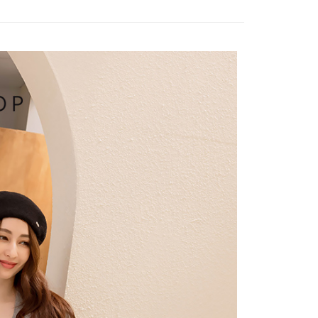
付／iPASS MONEY」等通路繳費。
爾富取貨
成立數日內，您將收到繳費通知簡訊。
費通知簡訊後14天內，點擊此簡訊中的連結，可透過四大超商
項】
網路銀行／等多元方式進行付款，方視為交易完成。
係由「台灣大哥大股份有限公司」（以下簡稱本公司）所提供，讓
：結帳手續完成當下不需立刻繳費，但若您需要取消訂單，請聯
1取貨
易時，得透過本服務購買商品或服務，並由商店將買賣／分期付
的店家。未經商家同意取消之訂單仍視為有效，需透過AFTEE
金債權讓與本公司後，依約使用本公司帳單繳交帳款。
繳納相關費用。
意付款使用「大哥付你分期」之契約關係目的，商店將以您的個人
否成功請以「AFTEE先享後付 」之結帳頁面顯示為準，若有關於
含姓名、電話或地址）提供予台灣大哥大進項蒐集、處理及利
功／繳費後需取消欲退款等相關疑問，請聯繫「AFTEE先享後
宅配
公司與您本人進行分期帳單所需資料之確認、核對及更正。
援中心」
https://netprotections.freshdesk.com/support/home
戶服務條款，請詳閱以下連結：
https://oppay.tw/userRule
項】
市自取
恩沛科技股份有限公司提供之「AFTEE先享後付」服務完成之
依本服務之必要範圍內提供個人資料，並將交易相關給付款項請
0，滿NT$1,500(含以上)免運費
讓予恩沛科技股份有限公司。
個人資料處理事宜，請瀏覽以下網址：
配送
查看運費
ee.tw/terms/#terms3
年的使用者請事先徵得法定代理人或監護人之同意方可使用
E先享後付」，若未經同意申辦者引起之損失，本公司不負相關責
AFTEE先享後付」時，將依據個別帳號之用戶狀況，依本公司
核予不同之上限額度；若仍有額度不足之情形，本公司將視審查
用戶進行身份認證。
一人註冊多個帳號或使用他人資訊註冊。若發現惡意使用之情
科技股份有限公司將有權停止該用戶之使用額度並採取法律行