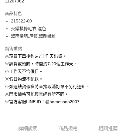
11267062
3 期 0 利率 每期
NT$663
21家銀行
商品特色
6 期 0 利率 每期
NT$331
21家銀行
合作金庫商業銀行
第一商業銀行
215322-00
華南商業銀行
彰化商業銀行
12 期 0 利率 每期
NT$165
21家銀行
合作金庫商業銀行
第一商業銀行
交錯橫條毛衣 混色
上海商業儲蓄銀行
台北富邦商業銀行
華南商業銀行
彰化商業銀行
24 期 0 利率 每期
NT$82
20家銀行
合作金庫商業銀行
第一商業銀行
國泰世華商業銀行
兆豐國際商業銀行
聚丙烯腈.尼龍.聚酯纖維
上海商業儲蓄銀行
台北富邦商業銀行
華南商業銀行
彰化商業銀行
臺灣中小企業銀行
台中商業銀行
合作金庫商業銀行
第一商業銀行
LINE Pay
國泰世華商業銀行
兆豐國際商業銀行
上海商業儲蓄銀行
台北富邦商業銀行
銷售重點
匯豐（台灣）商業銀行
華泰商業銀行
華南商業銀行
彰化商業銀行
臺灣中小企業銀行
台中商業銀行
國泰世華商業銀行
兆豐國際商業銀行
聯邦商業銀行
遠東國際商業銀行
Apple Pay
上海商業儲蓄銀行
台北富邦商業銀行
※現貨下單後約5-7工作天出貨。
匯豐（台灣）商業銀行
華泰商業銀行
臺灣中小企業銀行
台中商業銀行
元大商業銀行
永豐商業銀行
兆豐國際商業銀行
臺灣中小企業銀行
※調貨或預購，時間約7-20個工作天。
聯邦商業銀行
遠東國際商業銀行
匯豐（台灣）商業銀行
華泰商業銀行
街口支付
玉山商業銀行
星展（台灣）商業銀行
台中商業銀行
匯豐（台灣）商業銀行
元大商業銀行
永豐商業銀行
※工作天不含假日。
聯邦商業銀行
遠東國際商業銀行
台新國際商業銀行
中國信託商業銀行
華泰商業銀行
聯邦商業銀行
玉山商業銀行
星展（台灣）商業銀行
悠遊付
※假日物流不配送。
元大商業銀行
永豐商業銀行
台灣樂天信用卡公司
遠東國際商業銀行
元大商業銀行
台新國際商業銀行
中國信託商業銀行
玉山商業銀行
星展（台灣）商業銀行
※如遇缺貨瑕疵將直接取消訂單不另行通知。
永豐商業銀行
玉山商業銀行
台灣樂天信用卡公司
大哥付你分期
台新國際商業銀行
中國信託商業銀行
※門市價格可能與官網有所不同。
星展（台灣）商業銀行
台新國際商業銀行
相關說明
台灣樂天信用卡公司
中國信託商業銀行
台灣樂天信用卡公司
※官方客服LINE ID：@homeshop2007
【大哥付你分期使用說明】
AFTEE先享後付
1.本服務由台灣大哥大提供，台灣大哥大用戶可立即使用無須另外申請。
2.付款方式選擇「大哥付你分期」，訂單成立後會自動跳轉到大哥付的交易
相關說明
流程，驗證手機門號後，選擇欲分期的期數、繳款截止日，確認付款後即完
【關於「AFTEE先享後付」】
成交易。
ATM付款
AFTEE先享後付是「在收到商品之後才付款」的支付方式。 讓您購物簡單
詳細說明
商品規格
相關推薦
3.實際核准額度、可分期數及費用金額請依後續交易確認頁面所載為準。
便利好安心！