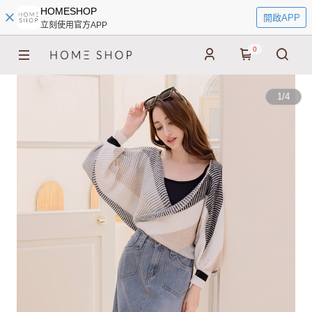
HOMESHOP
開啟APP
立刻使用官方APP
0
1
/
4