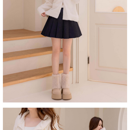
１．透過由恩沛科技股份有限公司提供之「AFTEE先享後付」服務完成之交
每筆NT$80，滿NT$1,500(含以上)免運費
易，需依本服務之必要範圍內提供個人資料，並將交易相關給付款項請求債
權轉讓予恩沛科技股份有限公司。
國家/地區配送
查看運費
２．關於個人資料處理事宜，請瀏覽以下網址：
https://aftee.tw/terms/#terms3
３．未成年的使用者請事先徵得法定代理人或監護人之同意方可使用
「AFTEE先享後付」，若未經同意申辦者引起之損失，本公司不負相關責
任。
４．使用「AFTEE先享後付」時，將依據個別帳號之用戶狀況，依本公司即
時審查核予不同之上限額度；若仍有額度不足之情形，本公司將視審查結果
請求用戶進行身份認證。
５．嚴禁一人註冊多個帳號或使用他人資訊註冊。若發現惡意使用之情形，
恩沛科技股份有限公司將有權停止該用戶之使用額度並採取法律行動。