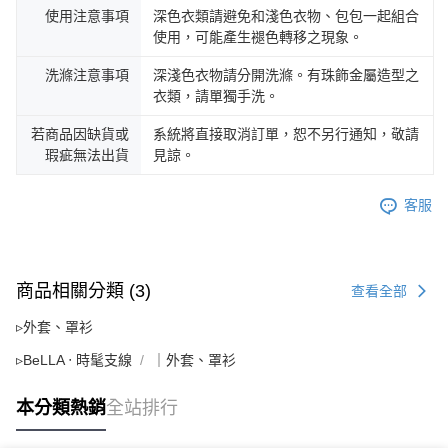
使用注意事項
深色衣類請避免和淺色衣物、包包一起組合
使用，可能產生褪色轉移之現象。
洗滌注意事項
深淺色衣物請分開洗滌。有珠飾金屬造型之
衣類，請單獨手洗。
若商品因缺貨或
系統將直接取消訂單，恕不另行通知，敬請
瑕疵無法出貨
見諒。
客服
商品相關分類 (3)
查看全部
▹外套、罩衫
▹BeLLA ‧ 時髦支線
｜外套、罩衫
本分類熱銷
全站排行