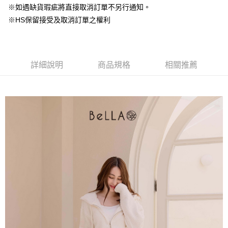
台灣樂天信用卡公司
中國信託商業銀行
台灣樂天信用卡公司
※如遇缺貨瑕疵將直接取消訂單不另行通知。
【大哥付你分期使用說明】
AFTEE先享後付
※HS保留接受及取消訂單之權利
1.本服務由台灣大哥大提供，台灣大哥大用戶可立即使用無須另外申請。
2.付款方式選擇「大哥付你分期」，訂單成立後會自動跳轉到大哥付的交易
相關說明
流程，驗證手機門號後，選擇欲分期的期數、繳款截止日，確認付款後即完
【關於「AFTEE先享後付」】
成交易。
ATM付款
AFTEE先享後付是「在收到商品之後才付款」的支付方式。 讓您購物簡單
3.實際核准額度、可分期數及費用金額請依後續交易確認頁面所載為準。
便利好安心！
詳細說明
商品規格
相關推薦
4.訂單成立30分鐘內，如未前往確認交易或遇審核未通過，訂單將自動取
１．簡單：不需註冊會員、不需綁卡、不需儲值。
運送方式
消。如遇「轉專審核」未通過狀況，表示未達大哥付你分期系統評分，恕無
２．便利：只要手機號碼，簡訊認證，即可結帳。
法說明評估內容。
３．安心：先確認商品／服務後，再付款。
付款後全家取貨
【繳款方式說明】
1.分期款項不併入電信帳單，「大哥付你分期」於每月結算日後寄送繳費提
免運費
【「AFTEE先享後付」結帳流程】
醒簡訊。
１．於結帳方式選擇「AFTEE先享後付」後，將跳轉至「AFTEE先享後付」
2.透過簡訊連結打開帳單後，可選擇「超商條碼／台灣大直營門市／銀行轉
付款後萊爾富取貨
結帳頁面，進行簡訊認證並確認金額後，即可完成結帳。
帳／街口支付／iPASS MONEY」等通路繳費。
２．訂單成立數日內，您將收到繳費通知簡訊。
免運費
３．收到繳費通知簡訊後14天內，點擊此簡訊中的連結，可透過四大超商／
【注意事項】
ATM／網路銀行／等多元方式進行付款，方視為交易完成。
付款後7-11取貨
1.本服務係由「台灣大哥大股份有限公司」（以下簡稱本公司）所提供，讓
※ 請注意：結帳手續完成當下不需立刻繳費，但若您需要取消訂單，請聯絡
用戶於交易時，得透過本服務購買商品或服務，並由商店將買賣／分期付款
免運費
購買商品的店家。未經商家同意取消之訂單仍視為有效，需透過AFTEE先享
買賣價金債權讓與本公司後，依約使用本公司帳單繳交帳款。
後付繳納相關費用。
2.基於同意付款使用「大哥付你分期」之契約關係目的，商店將以您的個人
一般商品宅配
※ 交易是否成功請以「AFTEE先享後付 」之結帳頁面顯示為準，若有關於
資料（包含姓名、電話或地址）提供予台灣大哥大進項蒐集、處理及利用，
是否繳費成功／繳費後需取消欲退款等相關疑問，請聯繫「AFTEE先享後付
免運費
由本公司與您本人進行分期帳單所需資料之確認、核對及更正。
客戶支援中心」
https://netprotections.freshdesk.com/support/home
3.完整用戶服務條款，請詳閱以下連結：
https://oppay.tw/userRule
付款後門市自取
【注意事項】