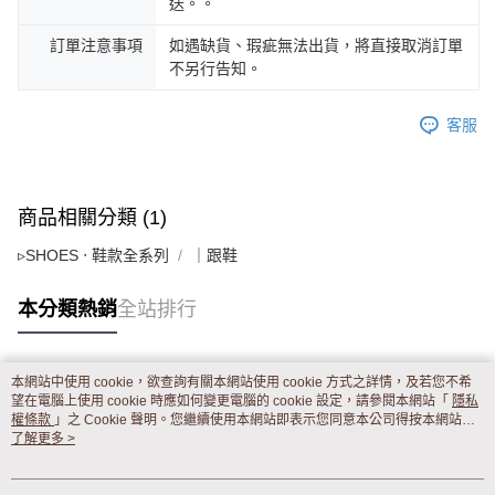
送。。
訂單注意事項
如遇缺貨、瑕疵無法出貨，將直接取消訂單
不另行告知。
客服
商品相關分類 (1)
▹SHOES ‧ 鞋款全系列
｜跟鞋
本分類熱銷
全站排行
本網站中使用 cookie，欲查詢有關本網站使用 cookie 方式之詳情，及若您不希
熱門標籤
望在電腦上使用 cookie 時應如何變更電腦的 cookie 設定，請參閱本網站「
隱私
權條款
」之 Cookie 聲明。您繼續使用本網站即表示您同意本公司得按本網站使
用條款之 Cookie 聲明使用 cookie。
了解更多 >