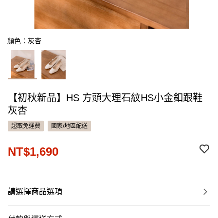
顏色：灰杏
【初秋新品】HS 方頭大理石紋HS小金釦跟鞋
灰杏
超取免運費
國家/地區配送
NT$1,690
請選擇商品選項