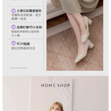
付款後門市自取
【注意事項】
１．透過由恩沛科技股份有限公司提供之「AFTEE先享後付」服務完成之交
每筆NT$80，滿NT$1,500(含以上)免運費
易，需依本服務之必要範圍內提供個人資料，並將交易相關給付款項請求債
權轉讓予恩沛科技股份有限公司。
國家/地區配送
查看運費
２．關於個人資料處理事宜，請瀏覽以下網址：
https://aftee.tw/terms/#terms3
３．未成年的使用者請事先徵得法定代理人或監護人之同意方可使用
「AFTEE先享後付」，若未經同意申辦者引起之損失，本公司不負相關責
任。
４．使用「AFTEE先享後付」時，將依據個別帳號之用戶狀況，依本公司即
時審查核予不同之上限額度；若仍有額度不足之情形，本公司將視審查結果
請求用戶進行身份認證。
５．嚴禁一人註冊多個帳號或使用他人資訊註冊。若發現惡意使用之情形，
恩沛科技股份有限公司將有權停止該用戶之使用額度並採取法律行動。