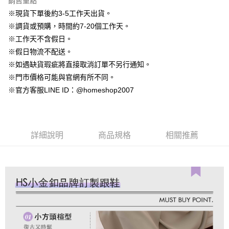
銷售重點
星展（台灣）商業銀行
台新國際商業銀行
相關說明
台灣樂天信用卡公司
中國信託商業銀行
台灣樂天信用卡公司
※現貨下單後約3-5工作天出貨。
【大哥付你分期使用說明】
AFTEE先享後付
※調貨或預購，時間約7-20個工作天。
1.本服務由台灣大哥大提供，台灣大哥大用戶可立即使用無須另外申請。
2.付款方式選擇「大哥付你分期」，訂單成立後會自動跳轉到大哥付的交易
相關說明
※工作天不含假日。
流程，驗證手機門號後，選擇欲分期的期數、繳款截止日，確認付款後即完
【關於「AFTEE先享後付」】
※假日物流不配送。
成交易。
ATM付款
AFTEE先享後付是「在收到商品之後才付款」的支付方式。 讓您購物簡單
3.實際核准額度、可分期數及費用金額請依後續交易確認頁面所載為準。
※如遇缺貨瑕疵將直接取消訂單不另行通知。
便利好安心！
4.訂單成立30分鐘內，如未前往確認交易或遇審核未通過，訂單將自動取
１．簡單：不需註冊會員、不需綁卡、不需儲值。
※門市價格可能與官網有所不同。
運送方式
消。如遇「轉專審核」未通過狀況，表示未達大哥付你分期系統評分，恕無
２．便利：只要手機號碼，簡訊認證，即可結帳。
※官方客服LINE ID：@homeshop2007
法說明評估內容。
３．安心：先確認商品／服務後，再付款。
付款後全家取貨
【繳款方式說明】
1.分期款項不併入電信帳單，「大哥付你分期」於每月結算日後寄送繳費提
免運費
【「AFTEE先享後付」結帳流程】
醒簡訊。
１．於結帳方式選擇「AFTEE先享後付」後，將跳轉至「AFTEE先享後付」
2.透過簡訊連結打開帳單後，可選擇「超商條碼／台灣大直營門市／銀行轉
付款後萊爾富取貨
結帳頁面，進行簡訊認證並確認金額後，即可完成結帳。
詳細說明
商品規格
相關推薦
帳／街口支付／iPASS MONEY」等通路繳費。
２．訂單成立數日內，您將收到繳費通知簡訊。
免運費
３．收到繳費通知簡訊後14天內，點擊此簡訊中的連結，可透過四大超商／
【注意事項】
ATM／網路銀行／等多元方式進行付款，方視為交易完成。
付款後7-11取貨
1.本服務係由「台灣大哥大股份有限公司」（以下簡稱本公司）所提供，讓
※ 請注意：結帳手續完成當下不需立刻繳費，但若您需要取消訂單，請聯絡
用戶於交易時，得透過本服務購買商品或服務，並由商店將買賣／分期付款
免運費
購買商品的店家。未經商家同意取消之訂單仍視為有效，需透過AFTEE先享
買賣價金債權讓與本公司後，依約使用本公司帳單繳交帳款。
後付繳納相關費用。
2.基於同意付款使用「大哥付你分期」之契約關係目的，商店將以您的個人
一般商品宅配
※ 交易是否成功請以「AFTEE先享後付 」之結帳頁面顯示為準，若有關於
資料（包含姓名、電話或地址）提供予台灣大哥大進項蒐集、處理及利用，
是否繳費成功／繳費後需取消欲退款等相關疑問，請聯繫「AFTEE先享後付
免運費
由本公司與您本人進行分期帳單所需資料之確認、核對及更正。
客戶支援中心」
https://netprotections.freshdesk.com/support/home
3.完整用戶服務條款，請詳閱以下連結：
https://oppay.tw/userRule