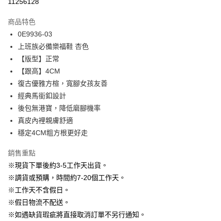
11256128
3 期 0 利率 每期
NT$630
21家銀行
商品特色
6 期 0 利率 每期
NT$315
21家銀行
合作金庫商業銀行
第一商業銀行
0E9936-03
華南商業銀行
彰化商業銀行
12 期 0 利率 每期
NT$157
21家銀行
合作金庫商業銀行
第一商業銀行
上班族必備樂福鞋 杏色
上海商業儲蓄銀行
台北富邦商業銀行
華南商業銀行
彰化商業銀行
24 期 0 利率 每期
NT$78
20家銀行
合作金庫商業銀行
第一商業銀行
國泰世華商業銀行
兆豐國際商業銀行
【版型】正常
上海商業儲蓄銀行
台北富邦商業銀行
華南商業銀行
彰化商業銀行
臺灣中小企業銀行
台中商業銀行
合作金庫商業銀行
第一商業銀行
【跟高】4CM
LINE Pay
國泰世華商業銀行
兆豐國際商業銀行
上海商業儲蓄銀行
台北富邦商業銀行
匯豐（台灣）商業銀行
華泰商業銀行
華南商業銀行
彰化商業銀行
臺灣中小企業銀行
台中商業銀行
復古優雅方楦，寬腳女孩友善
國泰世華商業銀行
兆豐國際商業銀行
聯邦商業銀行
遠東國際商業銀行
Apple Pay
上海商業儲蓄銀行
台北富邦商業銀行
匯豐（台灣）商業銀行
華泰商業銀行
經典馬銜釦設計
臺灣中小企業銀行
台中商業銀行
元大商業銀行
永豐商業銀行
兆豐國際商業銀行
臺灣中小企業銀行
聯邦商業銀行
遠東國際商業銀行
匯豐（台灣）商業銀行
華泰商業銀行
後包無港寶，降低磨腳機率
街口支付
玉山商業銀行
星展（台灣）商業銀行
台中商業銀行
匯豐（台灣）商業銀行
元大商業銀行
永豐商業銀行
聯邦商業銀行
遠東國際商業銀行
真皮內裡親膚舒適
台新國際商業銀行
中國信託商業銀行
華泰商業銀行
聯邦商業銀行
玉山商業銀行
星展（台灣）商業銀行
悠遊付
元大商業銀行
永豐商業銀行
台灣樂天信用卡公司
遠東國際商業銀行
元大商業銀行
穩定4CM粗方根更好走
台新國際商業銀行
中國信託商業銀行
玉山商業銀行
星展（台灣）商業銀行
永豐商業銀行
玉山商業銀行
台灣樂天信用卡公司
大哥付你分期
台新國際商業銀行
中國信託商業銀行
銷售重點
星展（台灣）商業銀行
台新國際商業銀行
相關說明
台灣樂天信用卡公司
中國信託商業銀行
台灣樂天信用卡公司
※現貨下單後約3-5工作天出貨。
【大哥付你分期使用說明】
AFTEE先享後付
※調貨或預購，時間約7-20個工作天。
1.本服務由台灣大哥大提供，台灣大哥大用戶可立即使用無須另外申請。
2.付款方式選擇「大哥付你分期」，訂單成立後會自動跳轉到大哥付的交易
相關說明
※工作天不含假日。
流程，驗證手機門號後，選擇欲分期的期數、繳款截止日，確認付款後即完
【關於「AFTEE先享後付」】
※假日物流不配送。
成交易。
ATM付款
AFTEE先享後付是「在收到商品之後才付款」的支付方式。 讓您購物簡單
3.實際核准額度、可分期數及費用金額請依後續交易確認頁面所載為準。
※如遇缺貨瑕疵將直接取消訂單不另行通知。
便利好安心！