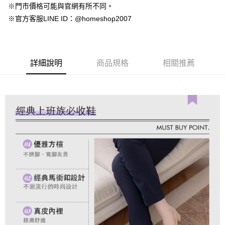
4.訂單成立30分鐘內，如未前往確認交易或遇審核未通過，訂單將自動取
１．簡單：不需註冊會員、不需綁卡、不需儲值。
※門市價格可能與官網有所不同。
運送方式
消。如遇「轉專審核」未通過狀況，表示未達大哥付你分期系統評分，恕無
２．便利：只要手機號碼，簡訊認證，即可結帳。
※官方客服LINE ID：@homeshop2007
法說明評估內容。
３．安心：先確認商品／服務後，再付款。
付款後全家取貨
【繳款方式說明】
1.分期款項不併入電信帳單，「大哥付你分期」於每月結算日後寄送繳費提
免運費
【「AFTEE先享後付」結帳流程】
醒簡訊。
１．於結帳方式選擇「AFTEE先享後付」後，將跳轉至「AFTEE先享後付」
2.透過簡訊連結打開帳單後，可選擇「超商條碼／台灣大直營門市／銀行轉
付款後萊爾富取貨
結帳頁面，進行簡訊認證並確認金額後，即可完成結帳。
詳細說明
商品規格
相關推薦
帳／街口支付／iPASS MONEY」等通路繳費。
２．訂單成立數日內，您將收到繳費通知簡訊。
免運費
３．收到繳費通知簡訊後14天內，點擊此簡訊中的連結，可透過四大超商／
【注意事項】
ATM／網路銀行／等多元方式進行付款，方視為交易完成。
付款後7-11取貨
1.本服務係由「台灣大哥大股份有限公司」（以下簡稱本公司）所提供，讓
※ 請注意：結帳手續完成當下不需立刻繳費，但若您需要取消訂單，請聯絡
用戶於交易時，得透過本服務購買商品或服務，並由商店將買賣／分期付款
免運費
購買商品的店家。未經商家同意取消之訂單仍視為有效，需透過AFTEE先享
買賣價金債權讓與本公司後，依約使用本公司帳單繳交帳款。
後付繳納相關費用。
2.基於同意付款使用「大哥付你分期」之契約關係目的，商店將以您的個人
一般商品宅配
※ 交易是否成功請以「AFTEE先享後付 」之結帳頁面顯示為準，若有關於
資料（包含姓名、電話或地址）提供予台灣大哥大進項蒐集、處理及利用，
是否繳費成功／繳費後需取消欲退款等相關疑問，請聯繫「AFTEE先享後付
免運費
由本公司與您本人進行分期帳單所需資料之確認、核對及更正。
客戶支援中心」
https://netprotections.freshdesk.com/support/home
3.完整用戶服務條款，請詳閱以下連結：
https://oppay.tw/userRule
付款後門市自取
【注意事項】
１．透過由恩沛科技股份有限公司提供之「AFTEE先享後付」服務完成之交
每筆NT$80，滿NT$1,500(含以上)免運費
易，需依本服務之必要範圍內提供個人資料，並將交易相關給付款項請求債
權轉讓予恩沛科技股份有限公司。
國家/地區配送
查看運費
２．關於個人資料處理事宜，請瀏覽以下網址：
https://aftee.tw/terms/#terms3
３．未成年的使用者請事先徵得法定代理人或監護人之同意方可使用
「AFTEE先享後付」，若未經同意申辦者引起之損失，本公司不負相關責