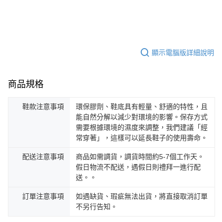
顯示電腦版詳細說明
商品規格
鞋款注意事項
環保膠劑、鞋底具有輕量、舒適的特性，且
能自然分解以減少對環境的影響。保存方式
需要根據環境的濕度來調整，我們建議「經
常穿著」，這樣可以延長鞋子的使用壽命。
配送注意事項
商品如需調貨，調貨時間約5-7個工作天。
假日物流不配送，遇假日則禮拜一進行配
送。。
訂單注意事項
如遇缺貨、瑕疵無法出貨，將直接取消訂單
不另行告知。