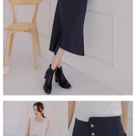
每筆NT$80，滿NT$1,500(含以上)免運費
易，需依本服務之必要範圍內提供個人資料，並將交易相關給付款項請求債
權轉讓予恩沛科技股份有限公司。
國家/地區配送
查看運費
２．關於個人資料處理事宜，請瀏覽以下網址：
https://aftee.tw/terms/#terms3
３．未成年的使用者請事先徵得法定代理人或監護人之同意方可使用
「AFTEE先享後付」，若未經同意申辦者引起之損失，本公司不負相關責
任。
４．使用「AFTEE先享後付」時，將依據個別帳號之用戶狀況，依本公司即
時審查核予不同之上限額度；若仍有額度不足之情形，本公司將視審查結果
請求用戶進行身份認證。
５．嚴禁一人註冊多個帳號或使用他人資訊註冊。若發現惡意使用之情形，
恩沛科技股份有限公司將有權停止該用戶之使用額度並採取法律行動。