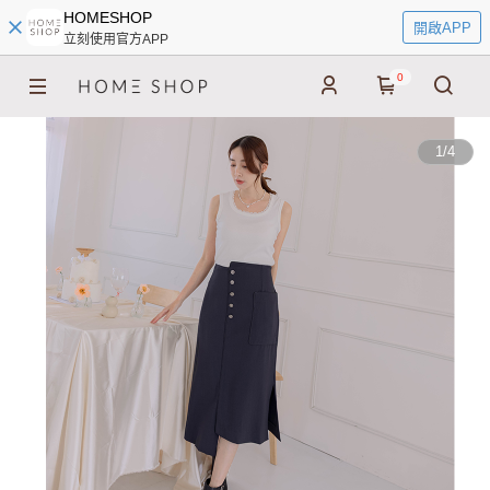
HOMESHOP
開啟APP
立刻使用官方APP
0
1
/
4