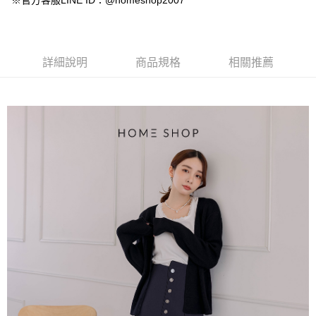
※官方客服LINE ID：@homeshop2007
【大哥付你分期使用說明】
AFTEE先享後付
1.本服務由台灣大哥大提供，台灣大哥大用戶可立即使用無須另外申請。
2.付款方式選擇「大哥付你分期」，訂單成立後會自動跳轉到大哥付的交易
相關說明
流程，驗證手機門號後，選擇欲分期的期數、繳款截止日，確認付款後即完
【關於「AFTEE先享後付」】
成交易。
ATM付款
AFTEE先享後付是「在收到商品之後才付款」的支付方式。 讓您購物簡單
詳細說明
商品規格
相關推薦
3.實際核准額度、可分期數及費用金額請依後續交易確認頁面所載為準。
便利好安心！
4.訂單成立30分鐘內，如未前往確認交易或遇審核未通過，訂單將自動取
１．簡單：不需註冊會員、不需綁卡、不需儲值。
運送方式
消。如遇「轉專審核」未通過狀況，表示未達大哥付你分期系統評分，恕無
２．便利：只要手機號碼，簡訊認證，即可結帳。
法說明評估內容。
３．安心：先確認商品／服務後，再付款。
付款後全家取貨
【繳款方式說明】
1.分期款項不併入電信帳單，「大哥付你分期」於每月結算日後寄送繳費提
免運費
【「AFTEE先享後付」結帳流程】
醒簡訊。
１．於結帳方式選擇「AFTEE先享後付」後，將跳轉至「AFTEE先享後付」
2.透過簡訊連結打開帳單後，可選擇「超商條碼／台灣大直營門市／銀行轉
付款後萊爾富取貨
結帳頁面，進行簡訊認證並確認金額後，即可完成結帳。
帳／街口支付／iPASS MONEY」等通路繳費。
２．訂單成立數日內，您將收到繳費通知簡訊。
免運費
３．收到繳費通知簡訊後14天內，點擊此簡訊中的連結，可透過四大超商／
【注意事項】
ATM／網路銀行／等多元方式進行付款，方視為交易完成。
付款後7-11取貨
1.本服務係由「台灣大哥大股份有限公司」（以下簡稱本公司）所提供，讓
※ 請注意：結帳手續完成當下不需立刻繳費，但若您需要取消訂單，請聯絡
用戶於交易時，得透過本服務購買商品或服務，並由商店將買賣／分期付款
免運費
購買商品的店家。未經商家同意取消之訂單仍視為有效，需透過AFTEE先享
買賣價金債權讓與本公司後，依約使用本公司帳單繳交帳款。
後付繳納相關費用。
2.基於同意付款使用「大哥付你分期」之契約關係目的，商店將以您的個人
一般商品宅配
※ 交易是否成功請以「AFTEE先享後付 」之結帳頁面顯示為準，若有關於
資料（包含姓名、電話或地址）提供予台灣大哥大進項蒐集、處理及利用，
是否繳費成功／繳費後需取消欲退款等相關疑問，請聯繫「AFTEE先享後付
免運費
由本公司與您本人進行分期帳單所需資料之確認、核對及更正。
客戶支援中心」
https://netprotections.freshdesk.com/support/home
3.完整用戶服務條款，請詳閱以下連結：
https://oppay.tw/userRule
付款後門市自取
【注意事項】
１．透過由恩沛科技股份有限公司提供之「AFTEE先享後付」服務完成之交