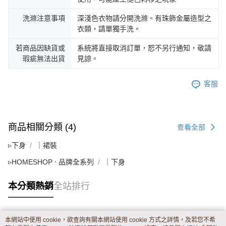
洗滌注意事項
深淺色衣物請分開洗滌。有珠飾金屬造型之
衣類，請單獨手洗。
若商品因缺貨或
系統將直接取消訂單，恕不另行通知，敬請
瑕疵無法出貨
見諒。
客服
商品相關分類 (4)
查看全部
▹下身
｜裙裝
▹HOMESHOP ‧ 品牌全系列
｜下身
本分類熱銷
全站排行
本網站中使用 cookie，欲查詢有關本網站使用 cookie 方式之詳情，及若您不希
熱門標籤