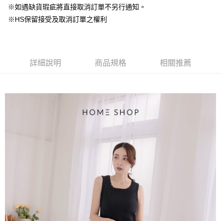
台灣樂天信用卡公司
中國信託商業銀行
台灣樂天信用卡公司
※如遇缺貨瑕疵將直接取消訂單不另行通知。
【大哥付你分期使用說明】
AFTEE先享後付
※HS保留接受及取消訂單之權利
1.本服務由台灣大哥大提供，台灣大哥大用戶可立即使用無須另外申請。
2.付款方式選擇「大哥付你分期」，訂單成立後會自動跳轉到大哥付的交易
相關說明
流程，驗證手機門號後，選擇欲分期的期數、繳款截止日，確認付款後即完
【關於「AFTEE先享後付」】
成交易。
ATM付款
AFTEE先享後付是「在收到商品之後才付款」的支付方式。 讓您購物簡單
3.實際核准額度、可分期數及費用金額請依後續交易確認頁面所載為準。
便利好安心！
詳細說明
商品規格
相關推薦
4.訂單成立30分鐘內，如未前往確認交易或遇審核未通過，訂單將自動取
１．簡單：不需註冊會員、不需綁卡、不需儲值。
運送方式
消。如遇「轉專審核」未通過狀況，表示未達大哥付你分期系統評分，恕無
２．便利：只要手機號碼，簡訊認證，即可結帳。
法說明評估內容。
３．安心：先確認商品／服務後，再付款。
付款後全家取貨
【繳款方式說明】
1.分期款項不併入電信帳單，「大哥付你分期」於每月結算日後寄送繳費提
免運費
【「AFTEE先享後付」結帳流程】
醒簡訊。
１．於結帳方式選擇「AFTEE先享後付」後，將跳轉至「AFTEE先享後付」
2.透過簡訊連結打開帳單後，可選擇「超商條碼／台灣大直營門市／銀行轉
付款後萊爾富取貨
結帳頁面，進行簡訊認證並確認金額後，即可完成結帳。
帳／街口支付／iPASS MONEY」等通路繳費。
２．訂單成立數日內，您將收到繳費通知簡訊。
免運費
３．收到繳費通知簡訊後14天內，點擊此簡訊中的連結，可透過四大超商／
【注意事項】
ATM／網路銀行／等多元方式進行付款，方視為交易完成。
付款後7-11取貨
1.本服務係由「台灣大哥大股份有限公司」（以下簡稱本公司）所提供，讓
※ 請注意：結帳手續完成當下不需立刻繳費，但若您需要取消訂單，請聯絡
用戶於交易時，得透過本服務購買商品或服務，並由商店將買賣／分期付款
免運費
購買商品的店家。未經商家同意取消之訂單仍視為有效，需透過AFTEE先享
買賣價金債權讓與本公司後，依約使用本公司帳單繳交帳款。
後付繳納相關費用。
2.基於同意付款使用「大哥付你分期」之契約關係目的，商店將以您的個人
一般商品宅配
※ 交易是否成功請以「AFTEE先享後付 」之結帳頁面顯示為準，若有關於
資料（包含姓名、電話或地址）提供予台灣大哥大進項蒐集、處理及利用，
是否繳費成功／繳費後需取消欲退款等相關疑問，請聯繫「AFTEE先享後付
免運費
由本公司與您本人進行分期帳單所需資料之確認、核對及更正。
客戶支援中心」
https://netprotections.freshdesk.com/support/home
3.完整用戶服務條款，請詳閱以下連結：
https://oppay.tw/userRule
付款後門市自取
【注意事項】