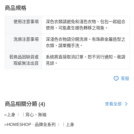
商品規格
使用注意事項
深色衣類請避免和淺色衣物、包包一起組合
使用，可能產生褪色轉移之現象。
洗滌注意事項
深淺色衣物請分開洗滌。有珠飾金屬造型之
衣類，請單獨手洗。
若商品因缺貨或
系統將直接取消訂單，恕不另行通知，敬請
瑕疵無法出貨
見諒。
客服
商品相關分類 (4)
查看全部
▹上身
｜背心、無袖
▹HOMESHOP ‧ 品牌全系列
｜上身