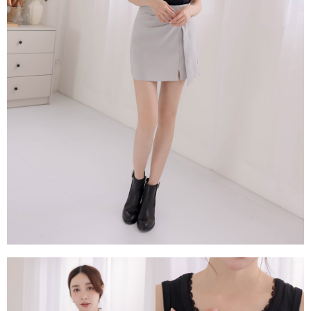
１．透過由恩沛科技股份有限公司提供之「AFTEE先享後付」服務完成之交
每筆NT$80，滿NT$1,500(含以上)免運費
易，需依本服務之必要範圍內提供個人資料，並將交易相關給付款項請求債
權轉讓予恩沛科技股份有限公司。
國家/地區配送
查看運費
２．關於個人資料處理事宜，請瀏覽以下網址：
https://aftee.tw/terms/#terms3
３．未成年的使用者請事先徵得法定代理人或監護人之同意方可使用
「AFTEE先享後付」，若未經同意申辦者引起之損失，本公司不負相關責
任。
４．使用「AFTEE先享後付」時，將依據個別帳號之用戶狀況，依本公司即
時審查核予不同之上限額度；若仍有額度不足之情形，本公司將視審查結果
請求用戶進行身份認證。
５．嚴禁一人註冊多個帳號或使用他人資訊註冊。若發現惡意使用之情形，
恩沛科技股份有限公司將有權停止該用戶之使用額度並採取法律行動。