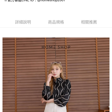
※官方客服LINE ID：@homeshop2007
【大哥付你分期使用說明】
AFTEE先享後付
1.本服務由台灣大哥大提供，台灣大哥大用戶可立即使用無須另外申請。
2.付款方式選擇「大哥付你分期」，訂單成立後會自動跳轉到大哥付的交易
相關說明
流程，驗證手機門號後，選擇欲分期的期數、繳款截止日，確認付款後即完
【關於「AFTEE先享後付」】
成交易。
ATM付款
AFTEE先享後付是「在收到商品之後才付款」的支付方式。 讓您購物簡單
詳細說明
商品規格
相關推薦
3.實際核准額度、可分期數及費用金額請依後續交易確認頁面所載為準。
便利好安心！
4.訂單成立30分鐘內，如未前往確認交易或遇審核未通過，訂單將自動取
１．簡單：不需註冊會員、不需綁卡、不需儲值。
運送方式
消。如遇「轉專審核」未通過狀況，表示未達大哥付你分期系統評分，恕無
２．便利：只要手機號碼，簡訊認證，即可結帳。
法說明評估內容。
３．安心：先確認商品／服務後，再付款。
付款後全家取貨
【繳款方式說明】
1.分期款項不併入電信帳單，「大哥付你分期」於每月結算日後寄送繳費提
免運費
【「AFTEE先享後付」結帳流程】
醒簡訊。
１．於結帳方式選擇「AFTEE先享後付」後，將跳轉至「AFTEE先享後付」
2.透過簡訊連結打開帳單後，可選擇「超商條碼／台灣大直營門市／銀行轉
付款後萊爾富取貨
結帳頁面，進行簡訊認證並確認金額後，即可完成結帳。
帳／街口支付／iPASS MONEY」等通路繳費。
２．訂單成立數日內，您將收到繳費通知簡訊。
免運費
３．收到繳費通知簡訊後14天內，點擊此簡訊中的連結，可透過四大超商／
【注意事項】
ATM／網路銀行／等多元方式進行付款，方視為交易完成。
付款後7-11取貨
1.本服務係由「台灣大哥大股份有限公司」（以下簡稱本公司）所提供，讓
※ 請注意：結帳手續完成當下不需立刻繳費，但若您需要取消訂單，請聯絡
用戶於交易時，得透過本服務購買商品或服務，並由商店將買賣／分期付款
免運費
購買商品的店家。未經商家同意取消之訂單仍視為有效，需透過AFTEE先享
買賣價金債權讓與本公司後，依約使用本公司帳單繳交帳款。
後付繳納相關費用。
2.基於同意付款使用「大哥付你分期」之契約關係目的，商店將以您的個人
一般商品宅配
※ 交易是否成功請以「AFTEE先享後付 」之結帳頁面顯示為準，若有關於
資料（包含姓名、電話或地址）提供予台灣大哥大進項蒐集、處理及利用，
是否繳費成功／繳費後需取消欲退款等相關疑問，請聯繫「AFTEE先享後付
免運費
由本公司與您本人進行分期帳單所需資料之確認、核對及更正。
客戶支援中心」
https://netprotections.freshdesk.com/support/home
3.完整用戶服務條款，請詳閱以下連結：
https://oppay.tw/userRule
付款後門市自取
【注意事項】
１．透過由恩沛科技股份有限公司提供之「AFTEE先享後付」服務完成之交