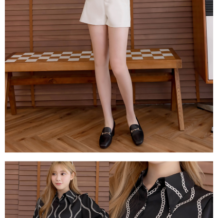
每筆NT$80，滿NT$1,500(含以上)免運費
易，需依本服務之必要範圍內提供個人資料，並將交易相關給付款項請求債
權轉讓予恩沛科技股份有限公司。
國家/地區配送
查看運費
２．關於個人資料處理事宜，請瀏覽以下網址：
https://aftee.tw/terms/#terms3
３．未成年的使用者請事先徵得法定代理人或監護人之同意方可使用
「AFTEE先享後付」，若未經同意申辦者引起之損失，本公司不負相關責
任。
４．使用「AFTEE先享後付」時，將依據個別帳號之用戶狀況，依本公司即
時審查核予不同之上限額度；若仍有額度不足之情形，本公司將視審查結果
請求用戶進行身份認證。
５．嚴禁一人註冊多個帳號或使用他人資訊註冊。若發現惡意使用之情形，
恩沛科技股份有限公司將有權停止該用戶之使用額度並採取法律行動。