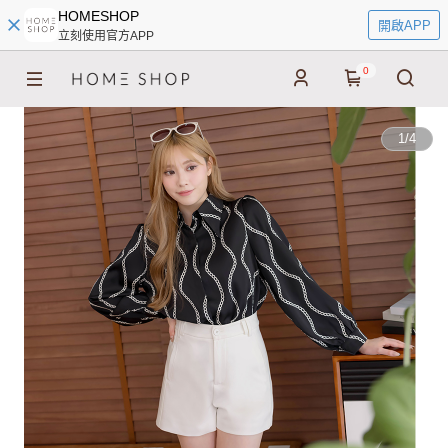
HOMESHOP
開啟APP
立刻使用官方APP
0
1
/
4