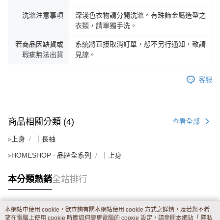
洗滌注意事項
深淺色衣物請分開洗滌。有珠飾金屬造型之
衣類，請單獨手洗。
若商品因缺貨或
系統將直接取消訂單，恕不另行通知，敬請
瑕疵無法出貨
見諒。
客服
商品相關分類 (4)
查看全部
▹上身
｜長袖
▹HOMESHOP ‧ 品牌全系列
｜上身
本分類熱銷
全站排行
本網站中使用 cookie，欲查詢有關本網站使用 cookie 方式之詳情，及若您不希
熱門標籤
望在電腦上使用 cookie 時應如何變更電腦的 cookie 設定，請參閱本網站「
隱私