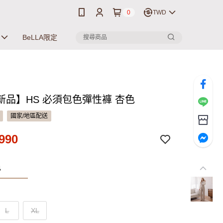
0
TWD
BeLLA限定
新品】HS 必須包色彈性褲 杏色
國家/地區配送
990
色
L
XL