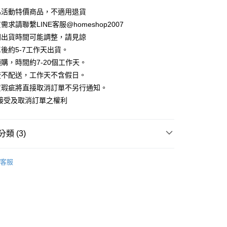
華商業銀行
兆豐國際商業銀行
業儲蓄銀行
台北富邦商業銀行
業銀行
彰化商業銀行
為活動特價商品，不適用退貨
小企業銀行
台中商業銀行
庫商業銀行
第一商業銀行
華商業銀行
兆豐國際商業銀行
業儲蓄銀行
台北富邦商業銀行
台灣）商業銀行
華泰商業銀行
求請聯繫LINE客服@homeshop2007
業銀行
彰化商業銀行
小企業銀行
台中商業銀行
華商業銀行
兆豐國際商業銀行
業銀行
遠東國際商業銀行
業儲蓄銀行
台北富邦商業銀行
間出貨時間可能調整，請見諒
台灣）商業銀行
華泰商業銀行
小企業銀行
台中商業銀行
業銀行
永豐商業銀行
際商業銀行
臺灣中小企業銀行
業銀行
遠東國際商業銀行
後約5-7工作天出貨。
台灣）商業銀行
華泰商業銀行
業銀行
星展（台灣）商業銀行
業銀行
匯豐（台灣）商業銀行
業銀行
永豐商業銀行
購，時間約7-20個工作天。
業銀行
遠東國際商業銀行
際商業銀行
中國信託商業銀行
業銀行
聯邦商業銀行
業銀行
星展（台灣）商業銀行
業銀行
永豐商業銀行
流不配送，工作天不含假日。
天信用卡公司
際商業銀行
元大商業銀行
際商業銀行
中國信託商業銀行
業銀行
星展（台灣）商業銀行
貨瑕疵將直接取消訂單不另行通知。
業銀行
玉山商業銀行
天信用卡公司
分期
際商業銀行
中國信託商業銀行
台灣）商業銀行
台新國際商業銀行
接受及取消訂單之權利
天信用卡公司
託商業銀行
台灣樂天信用卡公司
你分期使用說明】
享後付
由台灣大哥大提供，台灣大哥大用戶可立即使用無須另外申請。
式選擇「大哥付你分期」，訂單成立後會自動跳轉到大哥付的交易
類 (3)
證手機門號後，選擇欲分期的期數、繳款截止日，確認付款後即
FTEE先享後付」】
。
先享後付是「在收到商品之後才付款」的支付方式。 讓您購物簡單
裝、套裝
准額度、可分期數及費用金額請依後續交易確認頁面所載為準。
心！
客服
立30分鐘內，如未前往確認交易或遇審核未通過，訂單將自動取
HOP ‧ 品牌全系列
｜連身、洋裝、套裝
：不需註冊會員、不需綁卡、不需儲值。
「轉專審核」未通過狀況，表示未達大哥付你分期系統評分，恕
：只要手機號碼，簡訊認證，即可結帳。
用搭配價1388起
評估內容。
：先確認商品／服務後，再付款。
式說明】
家取貨
項不併入電信帳單，「大哥付你分期」於每月結算日後寄送繳費提
EE先享後付」結帳流程】
方式選擇「AFTEE先享後付」後，將跳轉至「AFTEE先享後
訊連結打開帳單後，可選擇「超商條碼／台灣大直營門市／銀行轉
頁面，進行簡訊認證並確認金額後，即可完成結帳。