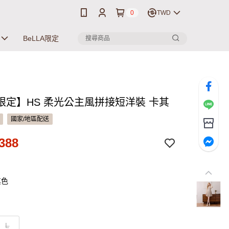
0
TWD
BeLLA限定
限定】HS 柔光公主風拼接短洋裝 卡其
國家/地區配送
388
其色
L