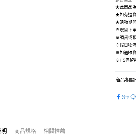
銷售重點
國泰世
上海商
華南商
★此商品
臺灣中
合作金
LINE Pay
國泰世
上海商
匯豐（
★如有退貨需
華南商
臺灣中
國泰世
聯邦商
Apple Pay
上海商
★活動期
匯豐（
臺灣中
元大商
兆豐國
聯邦商
※現貨下單
匯豐（
街口支付
玉山商
台中商
元大商
※調貨或預
聯邦商
台新國
華泰商
玉山商
悠遊付
元大商
※假日物
台灣樂
遠東國
台新國
玉山商
※如遇缺
永豐商
台灣樂
大哥付你
台新國
星展（
※HS保留
相關說明
台灣樂
中國信
【大哥付
AFTEE先
1.本服務
2.付款方
相關說明
商品相關分
流程，驗
【關於「A
ATM付款
完成交易
AFTEE
▹連身、洋
3.實際核
便利好安
分享
4.訂單成
▹HOMES
１．簡單
消。如遇
２．便利
運送方式
🔥 整套不
無法說明
３．安心
【繳款方
付款後全
1.分期款
【「AFT
醒簡訊。
免運費
１．於結帳
說明
商品規格
相關推薦
2.透過簡
付」結帳