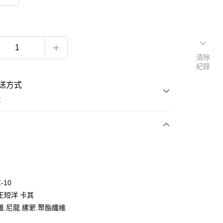
清除
紀錄
送方式
費
次付款
期付款
0 利率 每期
NT$462
21家銀行
-10
0 利率 每期
NT$231
21家銀行
庫商業銀行
第一商業銀行
王短洋 卡其
業銀行
彰化商業銀行
 0 利率 每期
NT$115
21家銀行
維.尼龍.縲縈.聚酯纖維
庫商業銀行
第一商業銀行
業儲蓄銀行
台北富邦商業銀行
業銀行
彰化商業銀行
 0 利率 每期
NT$57
20家銀行
庫商業銀行
第一商業銀行