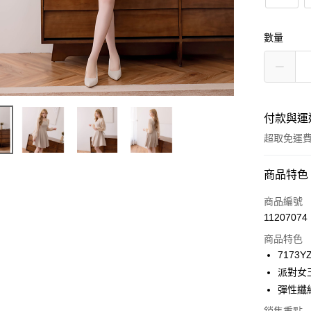
數量
付款與運
超取免運
付款方式
商品特色
信用卡一
商品編號
11207074
信用卡分
商品特色
3 期 
7173YZ
6 期 
合作金
派對女
華南商
12 期
彈性纖
合作金
上海商
華南商
24 期
合作金