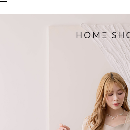
帳／街口支
付款後萊
２．訂單
３．收到繳
免運費
【注意事
／ATM／
1.本服務
※ 請注意
付款後7-1
用戶於交
絡購買商品
款買賣價
先享後付
免運費
2.基於同
※ 交易是
資料（包
是否繳費成
一般商品
用，由本
付客戶支
免運費
3.完整用
【注意事
付款後門
１．透過由
交易，需
每筆NT$8
求債權轉
２．關於
國家/地區
https://aft
３．未成
「AFTE
任。
４．使用「
即時審查
結果請求
５．嚴禁
形，恩沛
動。