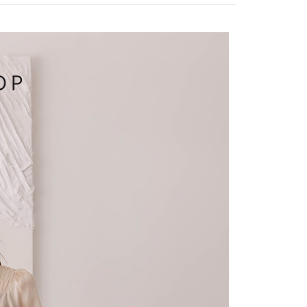
付／iPASS MONEY」等通路繳費。
爾富取貨
成立數日內，您將收到繳費通知簡訊。
費通知簡訊後14天內，點擊此簡訊中的連結，可透過四大超商
項】
網路銀行／等多元方式進行付款，方視為交易完成。
係由「台灣大哥大股份有限公司」（以下簡稱本公司）所提供，讓
：結帳手續完成當下不需立刻繳費，但若您需要取消訂單，請聯
1取貨
易時，得透過本服務購買商品或服務，並由商店將買賣／分期付
的店家。未經商家同意取消之訂單仍視為有效，需透過AFTEE
金債權讓與本公司後，依約使用本公司帳單繳交帳款。
繳納相關費用。
意付款使用「大哥付你分期」之契約關係目的，商店將以您的個人
否成功請以「AFTEE先享後付 」之結帳頁面顯示為準，若有關於
含姓名、電話或地址）提供予台灣大哥大進項蒐集、處理及利
功／繳費後需取消欲退款等相關疑問，請聯繫「AFTEE先享後
宅配
公司與您本人進行分期帳單所需資料之確認、核對及更正。
援中心」
https://netprotections.freshdesk.com/support/home
戶服務條款，請詳閱以下連結：
https://oppay.tw/userRule
項】
市自取
恩沛科技股份有限公司提供之「AFTEE先享後付」服務完成之
依本服務之必要範圍內提供個人資料，並將交易相關給付款項請
0，滿NT$1,500(含以上)免運費
讓予恩沛科技股份有限公司。
個人資料處理事宜，請瀏覽以下網址：
配送
查看運費
ee.tw/terms/#terms3
年的使用者請事先徵得法定代理人或監護人之同意方可使用
E先享後付」，若未經同意申辦者引起之損失，本公司不負相關責
AFTEE先享後付」時，將依據個別帳號之用戶狀況，依本公司
核予不同之上限額度；若仍有額度不足之情形，本公司將視審查
用戶進行身份認證。
一人註冊多個帳號或使用他人資訊註冊。若發現惡意使用之情
科技股份有限公司將有權停止該用戶之使用額度並採取法律行