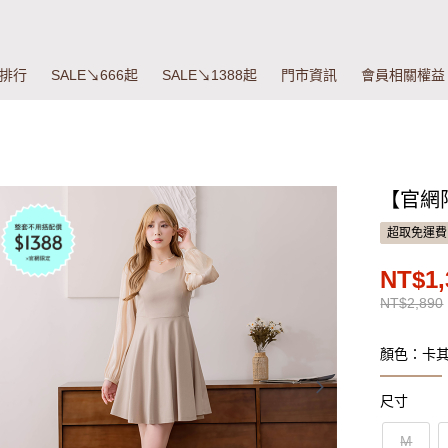
排行
SALE↘666起
SALE↘1388起
門市資訊
會員相關權益
【官網
超取免運費
NT$1,
NT$2,890
顏色：卡
尺寸
M