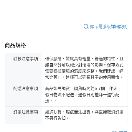
顯示電腦版詳細說明
商品規格
鞋款注意事項
環保膠劑、鞋底具有輕量、舒適的特性，且
能自然分解以減少對環境的影響。保存方式
需要根據環境的濕度來調整，我們建議「經
常穿著」，這樣可以延長鞋子的使用壽命。
配送注意事項
商品如需調貨，調貨時間約5-7個工作天。
假日物流不配送，遇假日則禮拜一進行配
送。。
訂單注意事項
如遇缺貨、瑕疵無法出貨，將直接取消訂單
不另行告知。