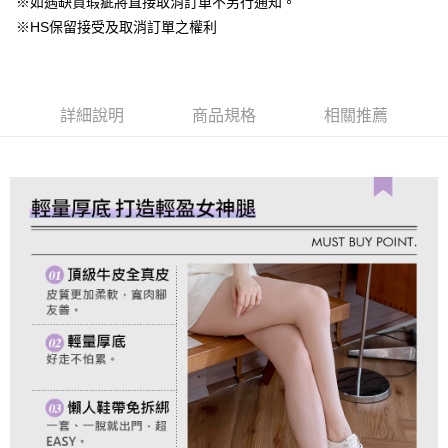
※如遇缺貨瑕疵將直接取消訂單不另行通知。
成交易。
ATM付款
AFTEE先享後付是「在收到商品之後才付款」的支付方式。 讓您購物簡單
3.實際核准額度、可分期數及費用金額請依後續交易確認頁面所載為準。
※HS保留接受及取消訂單之權利
便利好安心！
4.訂單成立30分鐘內，如未前往確認交易或遇審核未通過，訂單將自動取
１．簡單：不需註冊會員、不需綁卡、不需儲值。
運送方式
消。如遇「轉專審核」未通過狀況，表示未達大哥付你分期系統評分，恕無
２．便利：只要手機號碼，簡訊認證，即可結帳。
法說明評估內容。
３．安心：先確認商品／服務後，再付款。
付款後全家取貨
【繳款方式說明】
1.分期款項不併入電信帳單，「大哥付你分期」於每月結算日後寄送繳費提
詳細說明
商品規格
相關推薦
免運費
【「AFTEE先享後付」結帳流程】
醒簡訊。
１．於結帳方式選擇「AFTEE先享後付」後，將跳轉至「AFTEE先享後付」
2.透過簡訊連結打開帳單後，可選擇「超商條碼／台灣大直營門市／銀行轉
付款後萊爾富取貨
結帳頁面，進行簡訊認證並確認金額後，即可完成結帳。
帳／街口支付／iPASS MONEY」等通路繳費。
２．訂單成立數日內，您將收到繳費通知簡訊。
免運費
３．收到繳費通知簡訊後14天內，點擊此簡訊中的連結，可透過四大超商／
【注意事項】
ATM／網路銀行／等多元方式進行付款，方視為交易完成。
付款後7-11取貨
1.本服務係由「台灣大哥大股份有限公司」（以下簡稱本公司）所提供，讓
※ 請注意：結帳手續完成當下不需立刻繳費，但若您需要取消訂單，請聯絡
用戶於交易時，得透過本服務購買商品或服務，並由商店將買賣／分期付款
免運費
購買商品的店家。未經商家同意取消之訂單仍視為有效，需透過AFTEE先享
買賣價金債權讓與本公司後，依約使用本公司帳單繳交帳款。
後付繳納相關費用。
2.基於同意付款使用「大哥付你分期」之契約關係目的，商店將以您的個人
一般商品宅配
※ 交易是否成功請以「AFTEE先享後付 」之結帳頁面顯示為準，若有關於
資料（包含姓名、電話或地址）提供予台灣大哥大進項蒐集、處理及利用，
是否繳費成功／繳費後需取消欲退款等相關疑問，請聯繫「AFTEE先享後付
免運費
由本公司與您本人進行分期帳單所需資料之確認、核對及更正。
客戶支援中心」
https://netprotections.freshdesk.com/support/home
3.完整用戶服務條款，請詳閱以下連結：
https://oppay.tw/userRule
付款後門市自取
【注意事項】
１．透過由恩沛科技股份有限公司提供之「AFTEE先享後付」服務完成之交
每筆NT$80，滿NT$1,500(含以上)免運費
易，需依本服務之必要範圍內提供個人資料，並將交易相關給付款項請求債
權轉讓予恩沛科技股份有限公司。
國家/地區配送
查看運費
２．關於個人資料處理事宜，請瀏覽以下網址：
https://aftee.tw/terms/#terms3