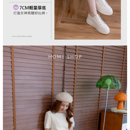
３．未成年的使用者請事先徵得法定代理人或監護人之同意方可使用
「AFTEE先享後付」，若未經同意申辦者引起之損失，本公司不負相關責
任。
４．使用「AFTEE先享後付」時，將依據個別帳號之用戶狀況，依本公司即
時審查核予不同之上限額度；若仍有額度不足之情形，本公司將視審查結果
請求用戶進行身份認證。
５．嚴禁一人註冊多個帳號或使用他人資訊註冊。若發現惡意使用之情形，
恩沛科技股份有限公司將有權停止該用戶之使用額度並採取法律行動。