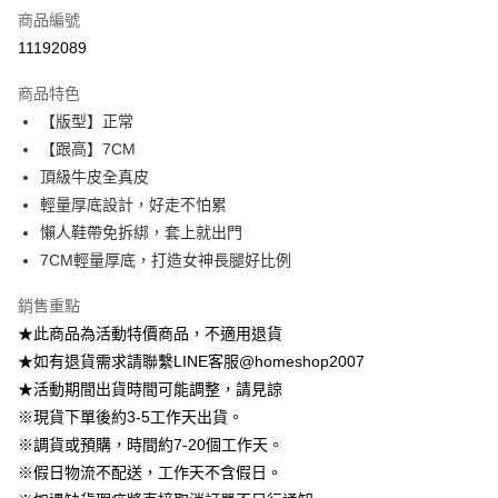
商品編號
信用卡分期付款
11192089
3 期 0 利率 每期
NT$415
21家銀行
商品特色
6 期 0 利率 每期
NT$207
21家銀行
合作金庫商業銀行
第一商業銀行
【版型】正常
華南商業銀行
彰化商業銀行
12 期 0 利率 每期
NT$103
21家銀行
合作金庫商業銀行
第一商業銀行
【跟高】7CM
上海商業儲蓄銀行
台北富邦商業銀行
華南商業銀行
彰化商業銀行
24 期 0 利率 每期
NT$51
20家銀行
合作金庫商業銀行
第一商業銀行
國泰世華商業銀行
兆豐國際商業銀行
頂級牛皮全真皮
上海商業儲蓄銀行
台北富邦商業銀行
華南商業銀行
彰化商業銀行
臺灣中小企業銀行
台中商業銀行
合作金庫商業銀行
第一商業銀行
輕量厚底設計，好走不怕累
LINE Pay
國泰世華商業銀行
兆豐國際商業銀行
上海商業儲蓄銀行
台北富邦商業銀行
匯豐（台灣）商業銀行
華泰商業銀行
華南商業銀行
彰化商業銀行
臺灣中小企業銀行
台中商業銀行
懶人鞋帶免拆綁，套上就出門
國泰世華商業銀行
兆豐國際商業銀行
聯邦商業銀行
遠東國際商業銀行
Apple Pay
上海商業儲蓄銀行
台北富邦商業銀行
匯豐（台灣）商業銀行
華泰商業銀行
7CM輕量厚底，打造女神長腿好比例
臺灣中小企業銀行
台中商業銀行
元大商業銀行
永豐商業銀行
兆豐國際商業銀行
臺灣中小企業銀行
聯邦商業銀行
遠東國際商業銀行
匯豐（台灣）商業銀行
華泰商業銀行
街口支付
玉山商業銀行
星展（台灣）商業銀行
台中商業銀行
匯豐（台灣）商業銀行
元大商業銀行
永豐商業銀行
銷售重點
聯邦商業銀行
遠東國際商業銀行
台新國際商業銀行
中國信託商業銀行
華泰商業銀行
聯邦商業銀行
玉山商業銀行
星展（台灣）商業銀行
悠遊付
★此商品為活動特價商品，不適用退貨
元大商業銀行
永豐商業銀行
台灣樂天信用卡公司
遠東國際商業銀行
元大商業銀行
台新國際商業銀行
中國信託商業銀行
玉山商業銀行
星展（台灣）商業銀行
★如有退貨需求請聯繫LINE客服@homeshop2007
永豐商業銀行
玉山商業銀行
台灣樂天信用卡公司
大哥付你分期
台新國際商業銀行
中國信託商業銀行
★活動期間出貨時間可能調整，請見諒
星展（台灣）商業銀行
台新國際商業銀行
相關說明
台灣樂天信用卡公司
中國信託商業銀行
台灣樂天信用卡公司
※現貨下單後約3-5工作天出貨。
【大哥付你分期使用說明】
AFTEE先享後付
※調貨或預購，時間約7-20個工作天。
1.本服務由台灣大哥大提供，台灣大哥大用戶可立即使用無須另外申請。
2.付款方式選擇「大哥付你分期」，訂單成立後會自動跳轉到大哥付的交易
相關說明
※假日物流不配送，工作天不含假日。
流程，驗證手機門號後，選擇欲分期的期數、繳款截止日，確認付款後即完
【關於「AFTEE先享後付」】