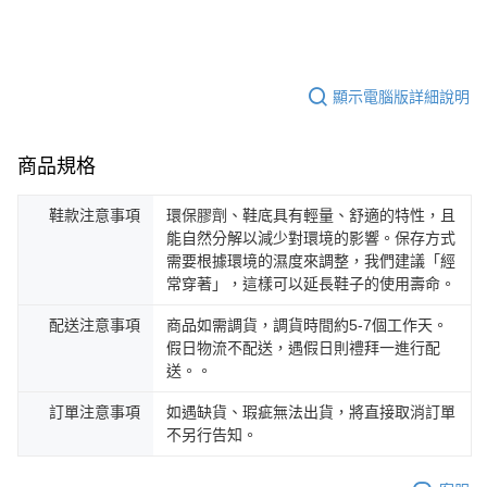
顯示電腦版詳細說明
商品規格
鞋款注意事項
環保膠劑、鞋底具有輕量、舒適的特性，且
能自然分解以減少對環境的影響。保存方式
需要根據環境的濕度來調整，我們建議「經
常穿著」，這樣可以延長鞋子的使用壽命。
配送注意事項
商品如需調貨，調貨時間約5-7個工作天。
假日物流不配送，遇假日則禮拜一進行配
送。。
訂單注意事項
如遇缺貨、瑕疵無法出貨，將直接取消訂單
不另行告知。