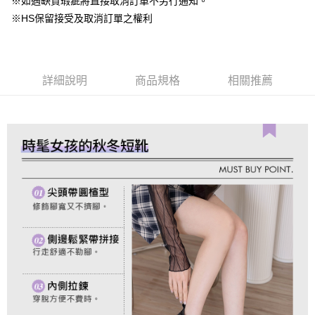
※如遇缺貨瑕疵將直接取消訂單不另行通知。
便利好安心！
4.訂單成立30分鐘內，如未前往確認交易或遇審核未通過，訂單將自動取
１．簡單：不需註冊會員、不需綁卡、不需儲值。
※HS保留接受及取消訂單之權利
運送方式
消。如遇「轉專審核」未通過狀況，表示未達大哥付你分期系統評分，恕無
２．便利：只要手機號碼，簡訊認證，即可結帳。
法說明評估內容。
３．安心：先確認商品／服務後，再付款。
付款後全家取貨
【繳款方式說明】
1.分期款項不併入電信帳單，「大哥付你分期」於每月結算日後寄送繳費提
免運費
【「AFTEE先享後付」結帳流程】
醒簡訊。
詳細說明
商品規格
相關推薦
１．於結帳方式選擇「AFTEE先享後付」後，將跳轉至「AFTEE先享後付」
2.透過簡訊連結打開帳單後，可選擇「超商條碼／台灣大直營門市／銀行轉
付款後萊爾富取貨
結帳頁面，進行簡訊認證並確認金額後，即可完成結帳。
帳／街口支付／iPASS MONEY」等通路繳費。
２．訂單成立數日內，您將收到繳費通知簡訊。
免運費
３．收到繳費通知簡訊後14天內，點擊此簡訊中的連結，可透過四大超商／
【注意事項】
ATM／網路銀行／等多元方式進行付款，方視為交易完成。
付款後7-11取貨
1.本服務係由「台灣大哥大股份有限公司」（以下簡稱本公司）所提供，讓
※ 請注意：結帳手續完成當下不需立刻繳費，但若您需要取消訂單，請聯絡
用戶於交易時，得透過本服務購買商品或服務，並由商店將買賣／分期付款
免運費
購買商品的店家。未經商家同意取消之訂單仍視為有效，需透過AFTEE先享
買賣價金債權讓與本公司後，依約使用本公司帳單繳交帳款。
後付繳納相關費用。
2.基於同意付款使用「大哥付你分期」之契約關係目的，商店將以您的個人
一般商品宅配
※ 交易是否成功請以「AFTEE先享後付 」之結帳頁面顯示為準，若有關於
資料（包含姓名、電話或地址）提供予台灣大哥大進項蒐集、處理及利用，
是否繳費成功／繳費後需取消欲退款等相關疑問，請聯繫「AFTEE先享後付
免運費
由本公司與您本人進行分期帳單所需資料之確認、核對及更正。
客戶支援中心」
https://netprotections.freshdesk.com/support/home
3.完整用戶服務條款，請詳閱以下連結：
https://oppay.tw/userRule
付款後門市自取
【注意事項】
１．透過由恩沛科技股份有限公司提供之「AFTEE先享後付」服務完成之交
每筆NT$80，滿NT$1,500(含以上)免運費
易，需依本服務之必要範圍內提供個人資料，並將交易相關給付款項請求債
權轉讓予恩沛科技股份有限公司。
國家/地區配送
查看運費
２．關於個人資料處理事宜，請瀏覽以下網址：
https://aftee.tw/terms/#terms3
３．未成年的使用者請事先徵得法定代理人或監護人之同意方可使用