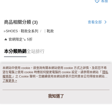
客服
商品相關分類 (3)
查看全部
▹SHOES ‧ 鞋款全系列
｜靴款
🔥 官網限定↘ 5折
本分類熱銷
全站排行
本網站中使用 cookie，欲查詢有關本網站使用 cookie 方式之詳情，及若您不希
熱門標籤
望在電腦上使用 cookie 時應如何變更電腦的 cookie 設定，請參閱本網站「
隱私
權條款
」之 Cookie 聲明。您繼續使用本網站即表示您同意本公司得按本網站使
用條款之 Cookie 聲明使用 cookie。
了解更多 >
我知道了