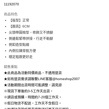
信用卡分期付款
11192070
3 期 0 利率 每期
NT$415
21家銀行
商品特色
6 期 0 利率 每期
NT$207
21家銀行
合作金庫商業銀行
第一商業銀行
【版型】正常
華南商業銀行
彰化商業銀行
12 期 0 利率 每期
NT$103
21家銀行
合作金庫商業銀行
第一商業銀行
【跟高】6CM
上海商業儲蓄銀行
台北富邦商業銀行
華南商業銀行
彰化商業銀行
24 期 0 利率 每期
NT$51
20家銀行
合作金庫商業銀行
第一商業銀行
國泰世華商業銀行
兆豐國際商業銀行
尖頭帶圓楦型，修飾又不擠腳
上海商業儲蓄銀行
台北富邦商業銀行
華南商業銀行
彰化商業銀行
臺灣中小企業銀行
台中商業銀行
合作金庫商業銀行
第一商業銀行
側邊鬆緊帶拼接，行走不勒腳
LINE Pay
國泰世華商業銀行
兆豐國際商業銀行
上海商業儲蓄銀行
台北富邦商業銀行
匯豐（台灣）商業銀行
華泰商業銀行
華南商業銀行
彰化商業銀行
臺灣中小企業銀行
台中商業銀行
側釦造型點綴
國泰世華商業銀行
兆豐國際商業銀行
聯邦商業銀行
遠東國際商業銀行
Apple Pay
上海商業儲蓄銀行
台北富邦商業銀行
匯豐（台灣）商業銀行
華泰商業銀行
內側拉鍊穿脫方便
臺灣中小企業銀行
台中商業銀行
元大商業銀行
永豐商業銀行
兆豐國際商業銀行
臺灣中小企業銀行
聯邦商業銀行
遠東國際商業銀行
匯豐（台灣）商業銀行
華泰商業銀行
穩定粗跟更好走
街口支付
玉山商業銀行
星展（台灣）商業銀行
台中商業銀行
匯豐（台灣）商業銀行
元大商業銀行
永豐商業銀行
聯邦商業銀行
遠東國際商業銀行
台新國際商業銀行
中國信託商業銀行
華泰商業銀行
聯邦商業銀行
玉山商業銀行
星展（台灣）商業銀行
悠遊付
銷售重點
元大商業銀行
永豐商業銀行
台灣樂天信用卡公司
遠東國際商業銀行
元大商業銀行
台新國際商業銀行
中國信託商業銀行
玉山商業銀行
星展（台灣）商業銀行
★此商品為活動特價商品，不適用退貨
永豐商業銀行
玉山商業銀行
台灣樂天信用卡公司
大哥付你分期
台新國際商業銀行
中國信託商業銀行
★如有退貨需求請聯繫LINE客服@homeshop2007
星展（台灣）商業銀行
台新國際商業銀行
相關說明
台灣樂天信用卡公司
中國信託商業銀行
台灣樂天信用卡公司
★活動期間出貨時間可能調整，請見諒
【大哥付你分期使用說明】
AFTEE先享後付
※現貨下單後約3-5工作天出貨。
1.本服務由台灣大哥大提供，台灣大哥大用戶可立即使用無須另外申請。
2.付款方式選擇「大哥付你分期」，訂單成立後會自動跳轉到大哥付的交易
相關說明
※調貨或預購，時間約7-20個工作天。
流程，驗證手機門號後，選擇欲分期的期數、繳款截止日，確認付款後即完
【關於「AFTEE先享後付」】
※假日物流不配送，工作天不含假日。
成交易。
ATM付款
AFTEE先享後付是「在收到商品之後才付款」的支付方式。 讓您購物簡單
3.實際核准額度、可分期數及費用金額請依後續交易確認頁面所載為準。