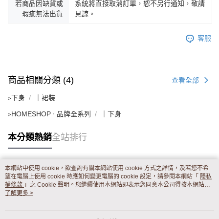
若商品因缺貨或
系統將直接取消訂單，恕不另行通知，敬請
瑕疵無法出貨
見諒。
客服
商品相關分類 (4)
查看全部
▹下身
｜裙裝
▹HOMESHOP ‧ 品牌全系列
｜下身
本分類熱銷
全站排行
本網站中使用 cookie，欲查詢有關本網站使用 cookie 方式之詳情，及若您不希
熱門標籤
望在電腦上使用 cookie 時應如何變更電腦的 cookie 設定，請參閱本網站「
隱私
權條款
」之 Cookie 聲明。您繼續使用本網站即表示您同意本公司得按本網站使
用條款之 Cookie 聲明使用 cookie。
了解更多 >