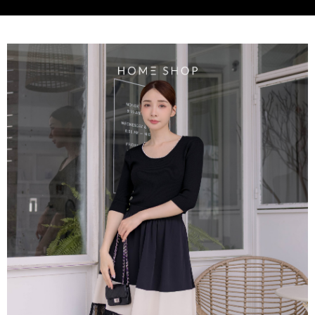
3.完整用戶服務條款，請詳閱以下連結：
https://oppay.tw/userRule
付款後門市自取
【注意事項】
１．透過由恩沛科技股份有限公司提供之「AFTEE先享後付」服務完成之交
每筆NT$80，滿NT$1,500(含以上)免運費
易，需依本服務之必要範圍內提供個人資料，並將交易相關給付款項請求債
權轉讓予恩沛科技股份有限公司。
國家/地區配送
查看運費
２．關於個人資料處理事宜，請瀏覽以下網址：
https://aftee.tw/terms/#terms3
３．未成年的使用者請事先徵得法定代理人或監護人之同意方可使用
「AFTEE先享後付」，若未經同意申辦者引起之損失，本公司不負相關責
任。
４．使用「AFTEE先享後付」時，將依據個別帳號之用戶狀況，依本公司即
時審查核予不同之上限額度；若仍有額度不足之情形，本公司將視審查結果
請求用戶進行身份認證。
５．嚴禁一人註冊多個帳號或使用他人資訊註冊。若發現惡意使用之情形，
恩沛科技股份有限公司將有權停止該用戶之使用額度並採取法律行動。