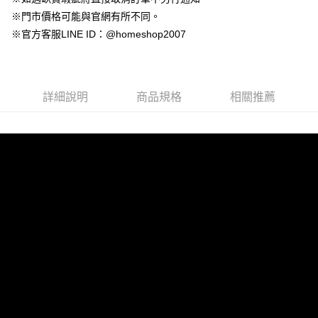
永豐商業銀行
玉山商業銀行
台灣樂天信用卡公司
大哥付你分期
台新國際商業銀行
中國信託商業銀行
※門市價格可能與官網有所不同。
星展（台灣）商業銀行
台新國際商業銀行
相關說明
台灣樂天信用卡公司
中國信託商業銀行
台灣樂天信用卡公司
※官方客服LINE ID：@homeshop2007
【大哥付你分期使用說明】
AFTEE先享後付
1.本服務由台灣大哥大提供，台灣大哥大用戶可立即使用無須另外申請。
2.付款方式選擇「大哥付你分期」，訂單成立後會自動跳轉到大哥付的交易
相關說明
流程，驗證手機門號後，選擇欲分期的期數、繳款截止日，確認付款後即完
【關於「AFTEE先享後付」】
成交易。
ATM付款
AFTEE先享後付是「在收到商品之後才付款」的支付方式。 讓您購物簡單
詳細說明
商品規格
相關推薦
3.實際核准額度、可分期數及費用金額請依後續交易確認頁面所載為準。
便利好安心！
4.訂單成立30分鐘內，如未前往確認交易或遇審核未通過，訂單將自動取
１．簡單：不需註冊會員、不需綁卡、不需儲值。
運送方式
消。如遇「轉專審核」未通過狀況，表示未達大哥付你分期系統評分，恕無
２．便利：只要手機號碼，簡訊認證，即可結帳。
法說明評估內容。
３．安心：先確認商品／服務後，再付款。
付款後全家取貨
【繳款方式說明】
1.分期款項不併入電信帳單，「大哥付你分期」於每月結算日後寄送繳費提
免運費
【「AFTEE先享後付」結帳流程】
醒簡訊。
１．於結帳方式選擇「AFTEE先享後付」後，將跳轉至「AFTEE先享後付」
2.透過簡訊連結打開帳單後，可選擇「超商條碼／台灣大直營門市／銀行轉
付款後萊爾富取貨
結帳頁面，進行簡訊認證並確認金額後，即可完成結帳。
帳／街口支付／iPASS MONEY」等通路繳費。
２．訂單成立數日內，您將收到繳費通知簡訊。
免運費
３．收到繳費通知簡訊後14天內，點擊此簡訊中的連結，可透過四大超商／
【注意事項】
ATM／網路銀行／等多元方式進行付款，方視為交易完成。
付款後7-11取貨
1.本服務係由「台灣大哥大股份有限公司」（以下簡稱本公司）所提供，讓
※ 請注意：結帳手續完成當下不需立刻繳費，但若您需要取消訂單，請聯絡
用戶於交易時，得透過本服務購買商品或服務，並由商店將買賣／分期付款
免運費
購買商品的店家。未經商家同意取消之訂單仍視為有效，需透過AFTEE先享
買賣價金債權讓與本公司後，依約使用本公司帳單繳交帳款。
後付繳納相關費用。
2.基於同意付款使用「大哥付你分期」之契約關係目的，商店將以您的個人
一般商品宅配
※ 交易是否成功請以「AFTEE先享後付 」之結帳頁面顯示為準，若有關於
資料（包含姓名、電話或地址）提供予台灣大哥大進項蒐集、處理及利用，
是否繳費成功／繳費後需取消欲退款等相關疑問，請聯繫「AFTEE先享後付
免運費
由本公司與您本人進行分期帳單所需資料之確認、核對及更正。
客戶支援中心」
https://netprotections.freshdesk.com/support/home