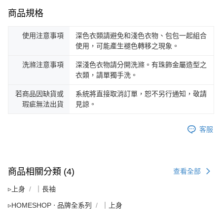
商品規格
使用注意事項
深色衣類請避免和淺色衣物、包包一起組合
使用，可能產生褪色轉移之現象。
洗滌注意事項
深淺色衣物請分開洗滌。有珠飾金屬造型之
衣類，請單獨手洗。
若商品因缺貨或
系統將直接取消訂單，恕不另行通知，敬請
瑕疵無法出貨
見諒。
客服
商品相關分類 (4)
查看全部
▹上身
｜長袖
▹HOMESHOP ‧ 品牌全系列
｜上身