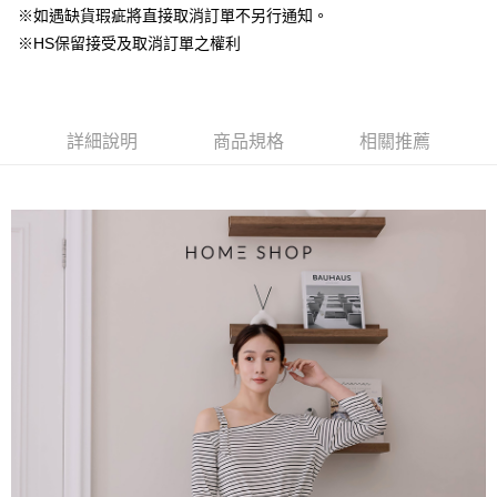
台灣樂天信用卡公司
中國信託商業銀行
台灣樂天信用卡公司
※如遇缺貨瑕疵將直接取消訂單不另行通知。
【大哥付你分期使用說明】
AFTEE先享後付
※HS保留接受及取消訂單之權利
1.本服務由台灣大哥大提供，台灣大哥大用戶可立即使用無須另外申請。
2.付款方式選擇「大哥付你分期」，訂單成立後會自動跳轉到大哥付的交易
相關說明
流程，驗證手機門號後，選擇欲分期的期數、繳款截止日，確認付款後即完
【關於「AFTEE先享後付」】
成交易。
ATM付款
AFTEE先享後付是「在收到商品之後才付款」的支付方式。 讓您購物簡單
3.實際核准額度、可分期數及費用金額請依後續交易確認頁面所載為準。
便利好安心！
詳細說明
商品規格
相關推薦
4.訂單成立30分鐘內，如未前往確認交易或遇審核未通過，訂單將自動取
１．簡單：不需註冊會員、不需綁卡、不需儲值。
運送方式
消。如遇「轉專審核」未通過狀況，表示未達大哥付你分期系統評分，恕無
２．便利：只要手機號碼，簡訊認證，即可結帳。
法說明評估內容。
３．安心：先確認商品／服務後，再付款。
付款後全家取貨
【繳款方式說明】
1.分期款項不併入電信帳單，「大哥付你分期」於每月結算日後寄送繳費提
免運費
【「AFTEE先享後付」結帳流程】
醒簡訊。
１．於結帳方式選擇「AFTEE先享後付」後，將跳轉至「AFTEE先享後付」
2.透過簡訊連結打開帳單後，可選擇「超商條碼／台灣大直營門市／銀行轉
付款後萊爾富取貨
結帳頁面，進行簡訊認證並確認金額後，即可完成結帳。
帳／街口支付／iPASS MONEY」等通路繳費。
２．訂單成立數日內，您將收到繳費通知簡訊。
免運費
３．收到繳費通知簡訊後14天內，點擊此簡訊中的連結，可透過四大超商／
【注意事項】
ATM／網路銀行／等多元方式進行付款，方視為交易完成。
付款後7-11取貨
1.本服務係由「台灣大哥大股份有限公司」（以下簡稱本公司）所提供，讓
※ 請注意：結帳手續完成當下不需立刻繳費，但若您需要取消訂單，請聯絡
用戶於交易時，得透過本服務購買商品或服務，並由商店將買賣／分期付款
免運費
購買商品的店家。未經商家同意取消之訂單仍視為有效，需透過AFTEE先享
買賣價金債權讓與本公司後，依約使用本公司帳單繳交帳款。
後付繳納相關費用。
2.基於同意付款使用「大哥付你分期」之契約關係目的，商店將以您的個人
一般商品宅配
※ 交易是否成功請以「AFTEE先享後付 」之結帳頁面顯示為準，若有關於
資料（包含姓名、電話或地址）提供予台灣大哥大進項蒐集、處理及利用，
是否繳費成功／繳費後需取消欲退款等相關疑問，請聯繫「AFTEE先享後付
免運費
由本公司與您本人進行分期帳單所需資料之確認、核對及更正。
客戶支援中心」
https://netprotections.freshdesk.com/support/home
3.完整用戶服務條款，請詳閱以下連結：
https://oppay.tw/userRule
付款後門市自取
【注意事項】