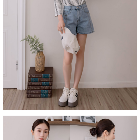
１．透過由恩沛科技股份有限公司提供之「AFTEE先享後付」服務完成之交
每筆NT$80，滿NT$1,500(含以上)免運費
易，需依本服務之必要範圍內提供個人資料，並將交易相關給付款項請求債
權轉讓予恩沛科技股份有限公司。
國家/地區配送
查看運費
２．關於個人資料處理事宜，請瀏覽以下網址：
https://aftee.tw/terms/#terms3
３．未成年的使用者請事先徵得法定代理人或監護人之同意方可使用
「AFTEE先享後付」，若未經同意申辦者引起之損失，本公司不負相關責
任。
４．使用「AFTEE先享後付」時，將依據個別帳號之用戶狀況，依本公司即
時審查核予不同之上限額度；若仍有額度不足之情形，本公司將視審查結果
請求用戶進行身份認證。
５．嚴禁一人註冊多個帳號或使用他人資訊註冊。若發現惡意使用之情形，
恩沛科技股份有限公司將有權停止該用戶之使用額度並採取法律行動。