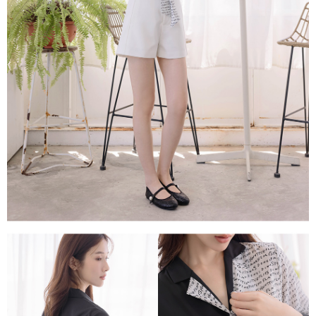
每筆NT$80，滿NT$1,500(含以上)免運費
易，需依本服務之必要範圍內提供個人資料，並將交易相關給付款項請求債
權轉讓予恩沛科技股份有限公司。
國家/地區配送
查看運費
２．關於個人資料處理事宜，請瀏覽以下網址：
https://aftee.tw/terms/#terms3
３．未成年的使用者請事先徵得法定代理人或監護人之同意方可使用
「AFTEE先享後付」，若未經同意申辦者引起之損失，本公司不負相關責
任。
４．使用「AFTEE先享後付」時，將依據個別帳號之用戶狀況，依本公司即
時審查核予不同之上限額度；若仍有額度不足之情形，本公司將視審查結果
請求用戶進行身份認證。
５．嚴禁一人註冊多個帳號或使用他人資訊註冊。若發現惡意使用之情形，
恩沛科技股份有限公司將有權停止該用戶之使用額度並採取法律行動。