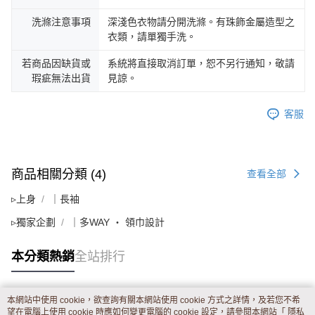
洗滌注意事項
深淺色衣物請分開洗滌。有珠飾金屬造型之
衣類，請單獨手洗。
若商品因缺貨或
系統將直接取消訂單，恕不另行通知，敬請
瑕疵無法出貨
見諒。
客服
商品相關分類 (4)
查看全部
▹上身
｜長袖
▹獨家企劃
｜多WAY ‧ 領巾設計
本分類熱銷
全站排行
本網站中使用 cookie，欲查詢有關本網站使用 cookie 方式之詳情，及若您不希
熱門標籤
望在電腦上使用 cookie 時應如何變更電腦的 cookie 設定，請參閱本網站「
隱私