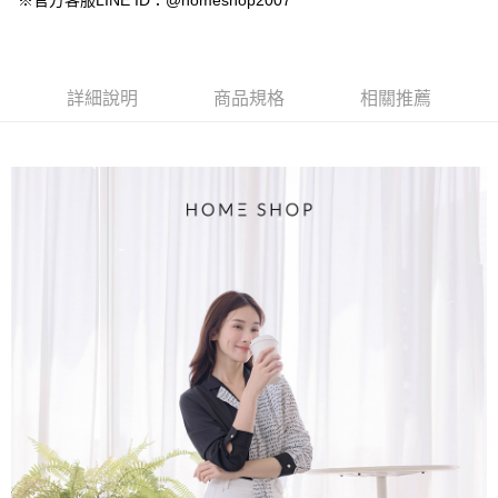
※官方客服LINE ID：@homeshop2007
【大哥付你分期使用說明】
AFTEE先享後付
1.本服務由台灣大哥大提供，台灣大哥大用戶可立即使用無須另外申請。
2.付款方式選擇「大哥付你分期」，訂單成立後會自動跳轉到大哥付的交易
相關說明
流程，驗證手機門號後，選擇欲分期的期數、繳款截止日，確認付款後即完
【關於「AFTEE先享後付」】
成交易。
ATM付款
AFTEE先享後付是「在收到商品之後才付款」的支付方式。 讓您購物簡單
詳細說明
商品規格
相關推薦
3.實際核准額度、可分期數及費用金額請依後續交易確認頁面所載為準。
便利好安心！
4.訂單成立30分鐘內，如未前往確認交易或遇審核未通過，訂單將自動取
１．簡單：不需註冊會員、不需綁卡、不需儲值。
運送方式
消。如遇「轉專審核」未通過狀況，表示未達大哥付你分期系統評分，恕無
２．便利：只要手機號碼，簡訊認證，即可結帳。
法說明評估內容。
３．安心：先確認商品／服務後，再付款。
付款後全家取貨
【繳款方式說明】
1.分期款項不併入電信帳單，「大哥付你分期」於每月結算日後寄送繳費提
免運費
【「AFTEE先享後付」結帳流程】
醒簡訊。
１．於結帳方式選擇「AFTEE先享後付」後，將跳轉至「AFTEE先享後付」
2.透過簡訊連結打開帳單後，可選擇「超商條碼／台灣大直營門市／銀行轉
付款後萊爾富取貨
結帳頁面，進行簡訊認證並確認金額後，即可完成結帳。
帳／街口支付／iPASS MONEY」等通路繳費。
２．訂單成立數日內，您將收到繳費通知簡訊。
免運費
３．收到繳費通知簡訊後14天內，點擊此簡訊中的連結，可透過四大超商／
【注意事項】
ATM／網路銀行／等多元方式進行付款，方視為交易完成。
付款後7-11取貨
1.本服務係由「台灣大哥大股份有限公司」（以下簡稱本公司）所提供，讓
※ 請注意：結帳手續完成當下不需立刻繳費，但若您需要取消訂單，請聯絡
用戶於交易時，得透過本服務購買商品或服務，並由商店將買賣／分期付款
免運費
購買商品的店家。未經商家同意取消之訂單仍視為有效，需透過AFTEE先享
買賣價金債權讓與本公司後，依約使用本公司帳單繳交帳款。
後付繳納相關費用。
2.基於同意付款使用「大哥付你分期」之契約關係目的，商店將以您的個人
一般商品宅配
※ 交易是否成功請以「AFTEE先享後付 」之結帳頁面顯示為準，若有關於
資料（包含姓名、電話或地址）提供予台灣大哥大進項蒐集、處理及利用，
是否繳費成功／繳費後需取消欲退款等相關疑問，請聯繫「AFTEE先享後付
免運費
由本公司與您本人進行分期帳單所需資料之確認、核對及更正。
客戶支援中心」
https://netprotections.freshdesk.com/support/home
3.完整用戶服務條款，請詳閱以下連結：
https://oppay.tw/userRule
付款後門市自取
【注意事項】
１．透過由恩沛科技股份有限公司提供之「AFTEE先享後付」服務完成之交