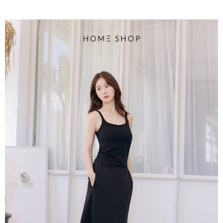
每筆NT$80，滿NT$1,500(含以上)免運費
易，需依本服務之必要範圍內提供個人資料，並將交易相關給付款項請求債
權轉讓予恩沛科技股份有限公司。
國家/地區配送
查看運費
２．關於個人資料處理事宜，請瀏覽以下網址：
https://aftee.tw/terms/#terms3
３．未成年的使用者請事先徵得法定代理人或監護人之同意方可使用
「AFTEE先享後付」，若未經同意申辦者引起之損失，本公司不負相關責
任。
４．使用「AFTEE先享後付」時，將依據個別帳號之用戶狀況，依本公司即
時審查核予不同之上限額度；若仍有額度不足之情形，本公司將視審查結果
請求用戶進行身份認證。
５．嚴禁一人註冊多個帳號或使用他人資訊註冊。若發現惡意使用之情形，
恩沛科技股份有限公司將有權停止該用戶之使用額度並採取法律行動。