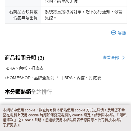
衣類，請單獨手洗。
若商品因缺貨或
系統將直接取消訂單，恕不另行通知，敬請
瑕疵無法出貨
見諒。
客服
商品相關分類 (3)
查看全部
▹BRA、內搭、打底衣
▹HOMESHOP ‧ 品牌全系列
｜BRA、內搭、打底衣
本分類熱銷
全站排行
本網站中使用 cookie，欲查詢有關本網站使用 cookie 方式之詳情，及若您不希
熱門標籤
望在電腦上使用 cookie 時應如何變更電腦的 cookie 設定，請參閱本網站「
隱私
權條款
」之 Cookie 聲明。您繼續使用本網站即表示您同意本公司得按本網站使
用條款之 Cookie 聲明使用 cookie。
了解更多 >