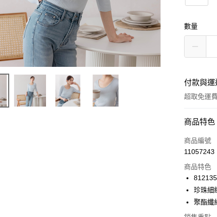
數量
付款與運
超取免運
付款方式
商品特色
信用卡一
商品編號
11057243
信用卡分
商品特色
3 期 
812135
6 期 
合作金
珍珠細
華南商
12 期
聚酯纖
合作金
上海商
華南商
24 期
合作金