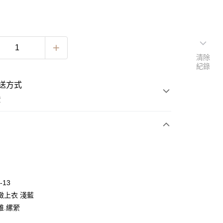
清除
紀錄
送方式
費
次付款
期付款
0 利率 每期
NT$222
21家銀行
-13
0 利率 每期
NT$111
21家銀行
庫商業銀行
第一商業銀行
緻上衣 淺藍
業銀行
彰化商業銀行
 0 利率 每期
NT$55
21家銀行
維.縲縈
庫商業銀行
第一商業銀行
業儲蓄銀行
台北富邦商業銀行
業銀行
彰化商業銀行
 0 利率 每期
NT$27
20家銀行
庫商業銀行
第一商業銀行