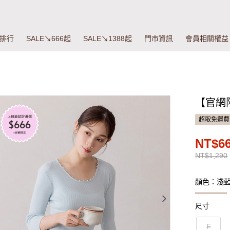
排行
SALE↘666起
SALE↘1388起
門市資訊
會員相關權益
【官網
超取免運費
NT$6
NT$1,290
顏色：淺
尺寸
F