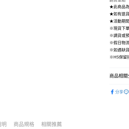
銷售重點
國泰世
上海商
華南商
★此商品
臺灣中
合作金
LINE Pay
國泰世
上海商
匯豐（
★如有退貨需
華南商
臺灣中
國泰世
聯邦商
Apple Pay
上海商
★活動期
匯豐（
臺灣中
元大商
兆豐國
聯邦商
※現貨下單
匯豐（
街口支付
玉山商
台中商
元大商
※調貨或預
聯邦商
台新國
華泰商
玉山商
悠遊付
元大商
※假日物
台灣樂
遠東國
台新國
玉山商
※如遇缺
永豐商
台灣樂
大哥付你
台新國
星展（
※HS保留
相關說明
台灣樂
中國信
【大哥付
AFTEE先
1.本服務
2.付款方
相關說明
商品相關分
流程，驗
【關於「A
ATM付款
完成交易
AFTEE
▹上身
3.實際核
便利好安
分享
4.訂單成
▹HOMES
１．簡單
消。如遇
２．便利
運送方式
🔥 上班面
無法說明
３．安心
【繳款方
付款後全
1.分期款
【「AFT
醒簡訊。
免運費
１．於結帳
說明
商品規格
相關推薦
2.透過簡
付」結帳