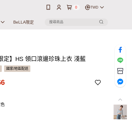
0
TWD
BeLLA限定
限定】HS 領口滾邊珍珠上衣 淺藍
國家/地區配送
66
藍色