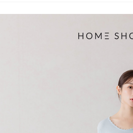
帳／街口支
付款後萊
２．訂單
３．收到繳
免運費
【注意事
／ATM／
1.本服務
※ 請注意
付款後7-1
用戶於交
絡購買商品
款買賣價
先享後付
免運費
2.基於同
※ 交易是
資料（包
是否繳費成
一般商品
用，由本
付客戶支
免運費
3.完整用
【注意事
付款後門
１．透過由
交易，需
每筆NT$8
求債權轉
２．關於
國家/地區
https://aft
３．未成
「AFTE
任。
４．使用「
即時審查
結果請求
５．嚴禁
形，恩沛
動。