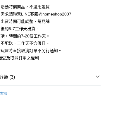
華商業銀行
兆豐國際商業銀行
業儲蓄銀行
台北富邦商業銀行
業銀行
彰化商業銀行
為活動特價商品，不適用退貨
小企業銀行
台中商業銀行
庫商業銀行
第一商業銀行
華商業銀行
兆豐國際商業銀行
業儲蓄銀行
台北富邦商業銀行
台灣）商業銀行
華泰商業銀行
求請聯繫LINE客服@homeshop2007
業銀行
彰化商業銀行
小企業銀行
台中商業銀行
華商業銀行
兆豐國際商業銀行
業銀行
遠東國際商業銀行
業儲蓄銀行
台北富邦商業銀行
間出貨時間可能調整，請見諒
台灣）商業銀行
華泰商業銀行
小企業銀行
台中商業銀行
業銀行
永豐商業銀行
際商業銀行
臺灣中小企業銀行
業銀行
遠東國際商業銀行
後約5-7工作天出貨。
台灣）商業銀行
華泰商業銀行
業銀行
星展（台灣）商業銀行
業銀行
匯豐（台灣）商業銀行
業銀行
永豐商業銀行
購，時間約7-20個工作天。
業銀行
遠東國際商業銀行
際商業銀行
中國信託商業銀行
業銀行
聯邦商業銀行
業銀行
星展（台灣）商業銀行
業銀行
永豐商業銀行
流不配送，工作天不含假日。
天信用卡公司
際商業銀行
元大商業銀行
際商業銀行
中國信託商業銀行
業銀行
星展（台灣）商業銀行
貨瑕疵將直接取消訂單不另行通知。
業銀行
玉山商業銀行
天信用卡公司
分期
際商業銀行
中國信託商業銀行
台灣）商業銀行
台新國際商業銀行
接受及取消訂單之權利
天信用卡公司
託商業銀行
台灣樂天信用卡公司
你分期使用說明】
享後付
由台灣大哥大提供，台灣大哥大用戶可立即使用無須另外申請。
式選擇「大哥付你分期」，訂單成立後會自動跳轉到大哥付的交易
類 (3)
證手機門號後，選擇欲分期的期數、繳款截止日，確認付款後即
FTEE先享後付」】
。
先享後付是「在收到商品之後才付款」的支付方式。 讓您購物簡單
｜長袖
准額度、可分期數及費用金額請依後續交易確認頁面所載為準。
心！
客服
立30分鐘內，如未前往確認交易或遇審核未通過，訂單將自動取
HOP ‧ 品牌全系列
｜上身
：不需註冊會員、不需綁卡、不需儲值。
「轉專審核」未通過狀況，表示未達大哥付你分期系統評分，恕
：只要手機號碼，簡訊認證，即可結帳。
試好運價666起
評估內容。
：先確認商品／服務後，再付款。
式說明】
家取貨
項不併入電信帳單，「大哥付你分期」於每月結算日後寄送繳費提
EE先享後付」結帳流程】
方式選擇「AFTEE先享後付」後，將跳轉至「AFTEE先享後
訊連結打開帳單後，可選擇「超商條碼／台灣大直營門市／銀行轉
頁面，進行簡訊認證並確認金額後，即可完成結帳。