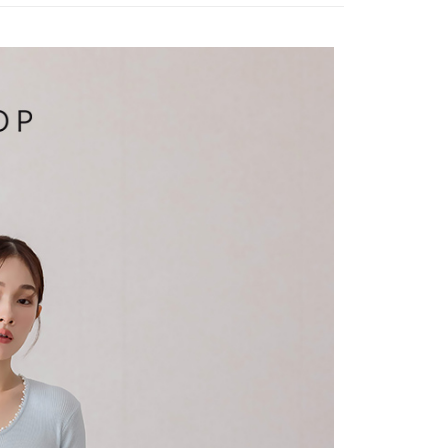
付／iPASS MONEY」等通路繳費。
爾富取貨
成立數日內，您將收到繳費通知簡訊。
費通知簡訊後14天內，點擊此簡訊中的連結，可透過四大超商
項】
網路銀行／等多元方式進行付款，方視為交易完成。
係由「台灣大哥大股份有限公司」（以下簡稱本公司）所提供，讓
：結帳手續完成當下不需立刻繳費，但若您需要取消訂單，請聯
1取貨
易時，得透過本服務購買商品或服務，並由商店將買賣／分期付
的店家。未經商家同意取消之訂單仍視為有效，需透過AFTEE
金債權讓與本公司後，依約使用本公司帳單繳交帳款。
繳納相關費用。
意付款使用「大哥付你分期」之契約關係目的，商店將以您的個人
否成功請以「AFTEE先享後付 」之結帳頁面顯示為準，若有關於
含姓名、電話或地址）提供予台灣大哥大進項蒐集、處理及利
功／繳費後需取消欲退款等相關疑問，請聯繫「AFTEE先享後
宅配
公司與您本人進行分期帳單所需資料之確認、核對及更正。
援中心」
https://netprotections.freshdesk.com/support/home
戶服務條款，請詳閱以下連結：
https://oppay.tw/userRule
項】
市自取
恩沛科技股份有限公司提供之「AFTEE先享後付」服務完成之
依本服務之必要範圍內提供個人資料，並將交易相關給付款項請
0，滿NT$1,500(含以上)免運費
讓予恩沛科技股份有限公司。
個人資料處理事宜，請瀏覽以下網址：
配送
查看運費
ee.tw/terms/#terms3
年的使用者請事先徵得法定代理人或監護人之同意方可使用
E先享後付」，若未經同意申辦者引起之損失，本公司不負相關責
AFTEE先享後付」時，將依據個別帳號之用戶狀況，依本公司
核予不同之上限額度；若仍有額度不足之情形，本公司將視審查
用戶進行身份認證。
一人註冊多個帳號或使用他人資訊註冊。若發現惡意使用之情
科技股份有限公司將有權停止該用戶之使用額度並採取法律行