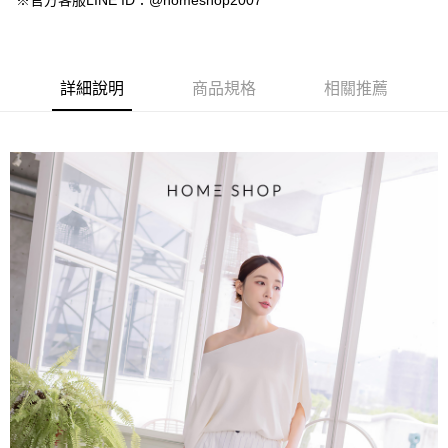
※官方客服LINE ID：@homeshop2007
【大哥付你分期使用說明】
AFTEE先享後付
1.本服務由台灣大哥大提供，台灣大哥大用戶可立即使用無須另外申請。
2.付款方式選擇「大哥付你分期」，訂單成立後會自動跳轉到大哥付的交易
相關說明
流程，驗證手機門號後，選擇欲分期的期數、繳款截止日，確認付款後即完
【關於「AFTEE先享後付」】
成交易。
ATM付款
AFTEE先享後付是「在收到商品之後才付款」的支付方式。 讓您購物簡單
詳細說明
商品規格
相關推薦
3.實際核准額度、可分期數及費用金額請依後續交易確認頁面所載為準。
便利好安心！
4.訂單成立30分鐘內，如未前往確認交易或遇審核未通過，訂單將自動取
１．簡單：不需註冊會員、不需綁卡、不需儲值。
運送方式
消。如遇「轉專審核」未通過狀況，表示未達大哥付你分期系統評分，恕無
２．便利：只要手機號碼，簡訊認證，即可結帳。
法說明評估內容。
３．安心：先確認商品／服務後，再付款。
付款後全家取貨
【繳款方式說明】
1.分期款項不併入電信帳單，「大哥付你分期」於每月結算日後寄送繳費提
免運費
【「AFTEE先享後付」結帳流程】
醒簡訊。
１．於結帳方式選擇「AFTEE先享後付」後，將跳轉至「AFTEE先享後付」
2.透過簡訊連結打開帳單後，可選擇「超商條碼／台灣大直營門市／銀行轉
付款後萊爾富取貨
結帳頁面，進行簡訊認證並確認金額後，即可完成結帳。
帳／街口支付／iPASS MONEY」等通路繳費。
２．訂單成立數日內，您將收到繳費通知簡訊。
免運費
３．收到繳費通知簡訊後14天內，點擊此簡訊中的連結，可透過四大超商／
【注意事項】
ATM／網路銀行／等多元方式進行付款，方視為交易完成。
付款後7-11取貨
1.本服務係由「台灣大哥大股份有限公司」（以下簡稱本公司）所提供，讓
※ 請注意：結帳手續完成當下不需立刻繳費，但若您需要取消訂單，請聯絡
用戶於交易時，得透過本服務購買商品或服務，並由商店將買賣／分期付款
免運費
購買商品的店家。未經商家同意取消之訂單仍視為有效，需透過AFTEE先享
買賣價金債權讓與本公司後，依約使用本公司帳單繳交帳款。
後付繳納相關費用。
2.基於同意付款使用「大哥付你分期」之契約關係目的，商店將以您的個人
一般商品宅配
※ 交易是否成功請以「AFTEE先享後付 」之結帳頁面顯示為準，若有關於
資料（包含姓名、電話或地址）提供予台灣大哥大進項蒐集、處理及利用，
是否繳費成功／繳費後需取消欲退款等相關疑問，請聯繫「AFTEE先享後付
免運費
由本公司與您本人進行分期帳單所需資料之確認、核對及更正。
客戶支援中心」
https://netprotections.freshdesk.com/support/home
3.完整用戶服務條款，請詳閱以下連結：
https://oppay.tw/userRule
付款後門市自取
【注意事項】
１．透過由恩沛科技股份有限公司提供之「AFTEE先享後付」服務完成之交