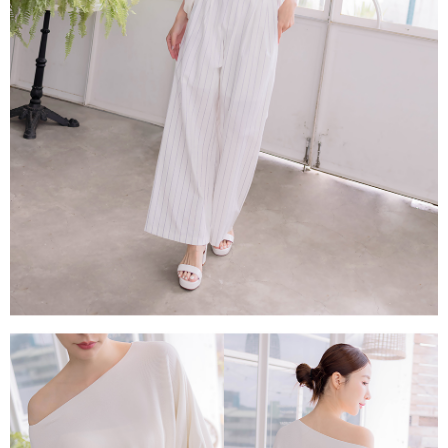
每筆NT$80，滿NT$1,500(含以上)免運費
易，需依本服務之必要範圍內提供個人資料，並將交易相關給付款項請求債
權轉讓予恩沛科技股份有限公司。
國家/地區配送
查看運費
２．關於個人資料處理事宜，請瀏覽以下網址：
https://aftee.tw/terms/#terms3
３．未成年的使用者請事先徵得法定代理人或監護人之同意方可使用
「AFTEE先享後付」，若未經同意申辦者引起之損失，本公司不負相關責
任。
４．使用「AFTEE先享後付」時，將依據個別帳號之用戶狀況，依本公司即
時審查核予不同之上限額度；若仍有額度不足之情形，本公司將視審查結果
請求用戶進行身份認證。
５．嚴禁一人註冊多個帳號或使用他人資訊註冊。若發現惡意使用之情形，
恩沛科技股份有限公司將有權停止該用戶之使用額度並採取法律行動。