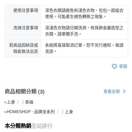
使用注意事項
深色衣類請避免和淺色衣物、包包一起組合
使用，可能產生褪色轉移之現象。
洗滌注意事項
深淺色衣物請分開洗滌。有珠飾金屬造型之
衣類，請單獨手洗。
若商品因缺貨或
系統將直接取消訂單，恕不另行通知，敬請
瑕疵無法出貨
見諒。
客服
商品相關分類 (3)
查看全部
▹上身
｜長袖
▹HOMESHOP ‧ 品牌全系列
｜上身
本分類熱銷
全站排行