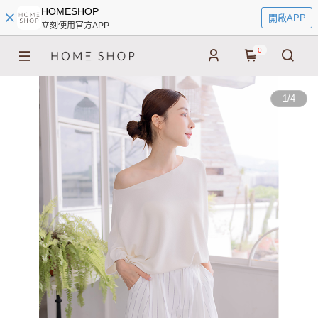
HOMESHOP
開啟APP
立刻使用官方APP
0
1
/
4