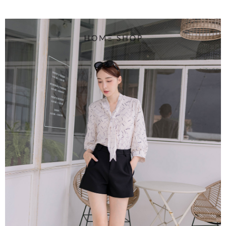
4.訂單成立30分鐘內，如未前往確認交易或遇審核未通過，訂單將自動取
１．簡單：不需註冊會員、不需綁卡、不需儲值。
運送方式
消。如遇「轉專審核」未通過狀況，表示未達大哥付你分期系統評分，恕無
２．便利：只要手機號碼，簡訊認證，即可結帳。
法說明評估內容。
３．安心：先確認商品／服務後，再付款。
付款後全家取貨
【繳款方式說明】
1.分期款項不併入電信帳單，「大哥付你分期」於每月結算日後寄送繳費提
免運費
【「AFTEE先享後付」結帳流程】
醒簡訊。
１．於結帳方式選擇「AFTEE先享後付」後，將跳轉至「AFTEE先享後付」
2.透過簡訊連結打開帳單後，可選擇「超商條碼／台灣大直營門市／銀行轉
付款後萊爾富取貨
結帳頁面，進行簡訊認證並確認金額後，即可完成結帳。
帳／街口支付／iPASS MONEY」等通路繳費。
２．訂單成立數日內，您將收到繳費通知簡訊。
免運費
３．收到繳費通知簡訊後14天內，點擊此簡訊中的連結，可透過四大超商／
【注意事項】
ATM／網路銀行／等多元方式進行付款，方視為交易完成。
付款後7-11取貨
1.本服務係由「台灣大哥大股份有限公司」（以下簡稱本公司）所提供，讓
※ 請注意：結帳手續完成當下不需立刻繳費，但若您需要取消訂單，請聯絡
用戶於交易時，得透過本服務購買商品或服務，並由商店將買賣／分期付款
免運費
購買商品的店家。未經商家同意取消之訂單仍視為有效，需透過AFTEE先享
買賣價金債權讓與本公司後，依約使用本公司帳單繳交帳款。
後付繳納相關費用。
2.基於同意付款使用「大哥付你分期」之契約關係目的，商店將以您的個人
一般商品宅配
※ 交易是否成功請以「AFTEE先享後付 」之結帳頁面顯示為準，若有關於
資料（包含姓名、電話或地址）提供予台灣大哥大進項蒐集、處理及利用，
是否繳費成功／繳費後需取消欲退款等相關疑問，請聯繫「AFTEE先享後付
免運費
由本公司與您本人進行分期帳單所需資料之確認、核對及更正。
客戶支援中心」
https://netprotections.freshdesk.com/support/home
3.完整用戶服務條款，請詳閱以下連結：
https://oppay.tw/userRule
付款後門市自取
【注意事項】
１．透過由恩沛科技股份有限公司提供之「AFTEE先享後付」服務完成之交
每筆NT$80，滿NT$1,500(含以上)免運費
易，需依本服務之必要範圍內提供個人資料，並將交易相關給付款項請求債
權轉讓予恩沛科技股份有限公司。
國家/地區配送
查看運費
２．關於個人資料處理事宜，請瀏覽以下網址：
https://aftee.tw/terms/#terms3
３．未成年的使用者請事先徵得法定代理人或監護人之同意方可使用
「AFTEE先享後付」，若未經同意申辦者引起之損失，本公司不負相關責