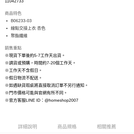
11042733
3 期 0 利率 每期
NT$630
21家銀行
商品特色
6 期 0 利率 每期
NT$315
21家銀行
合作金庫商業銀行
第一商業銀行
B06233-03
華南商業銀行
彰化商業銀行
12 期 0 利率 每期
NT$157
21家銀行
合作金庫商業銀行
第一商業銀行
線點交接上衣 杏色
上海商業儲蓄銀行
台北富邦商業銀行
華南商業銀行
彰化商業銀行
24 期 0 利率 每期
NT$78
20家銀行
合作金庫商業銀行
第一商業銀行
國泰世華商業銀行
兆豐國際商業銀行
聚酯纖維
上海商業儲蓄銀行
台北富邦商業銀行
華南商業銀行
彰化商業銀行
臺灣中小企業銀行
台中商業銀行
合作金庫商業銀行
第一商業銀行
LINE Pay
國泰世華商業銀行
兆豐國際商業銀行
上海商業儲蓄銀行
台北富邦商業銀行
銷售重點
匯豐（台灣）商業銀行
華泰商業銀行
華南商業銀行
彰化商業銀行
臺灣中小企業銀行
台中商業銀行
國泰世華商業銀行
兆豐國際商業銀行
聯邦商業銀行
遠東國際商業銀行
Apple Pay
上海商業儲蓄銀行
台北富邦商業銀行
※現貨下單後約5-7工作天出貨。
匯豐（台灣）商業銀行
華泰商業銀行
臺灣中小企業銀行
台中商業銀行
元大商業銀行
永豐商業銀行
兆豐國際商業銀行
臺灣中小企業銀行
※調貨或預購，時間約7-20個工作天。
聯邦商業銀行
遠東國際商業銀行
匯豐（台灣）商業銀行
華泰商業銀行
街口支付
玉山商業銀行
星展（台灣）商業銀行
台中商業銀行
匯豐（台灣）商業銀行
元大商業銀行
永豐商業銀行
※工作天不含假日。
聯邦商業銀行
遠東國際商業銀行
台新國際商業銀行
中國信託商業銀行
華泰商業銀行
聯邦商業銀行
玉山商業銀行
星展（台灣）商業銀行
悠遊付
※假日物流不配送。
元大商業銀行
永豐商業銀行
台灣樂天信用卡公司
遠東國際商業銀行
元大商業銀行
台新國際商業銀行
中國信託商業銀行
玉山商業銀行
星展（台灣）商業銀行
※如遇缺貨瑕疵將直接取消訂單不另行通知。
永豐商業銀行
玉山商業銀行
台灣樂天信用卡公司
大哥付你分期
台新國際商業銀行
中國信託商業銀行
※門市價格可能與官網有所不同。
星展（台灣）商業銀行
台新國際商業銀行
相關說明
台灣樂天信用卡公司
中國信託商業銀行
台灣樂天信用卡公司
※官方客服LINE ID：@homeshop2007
【大哥付你分期使用說明】
AFTEE先享後付
1.本服務由台灣大哥大提供，台灣大哥大用戶可立即使用無須另外申請。
2.付款方式選擇「大哥付你分期」，訂單成立後會自動跳轉到大哥付的交易
相關說明
流程，驗證手機門號後，選擇欲分期的期數、繳款截止日，確認付款後即完
【關於「AFTEE先享後付」】
成交易。
ATM付款
AFTEE先享後付是「在收到商品之後才付款」的支付方式。 讓您購物簡單
詳細說明
商品規格
相關推薦
3.實際核准額度、可分期數及費用金額請依後續交易確認頁面所載為準。
便利好安心！