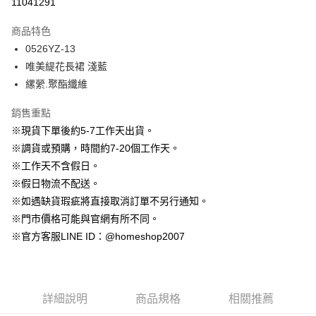
11041291
3 期 0 利率 每期
NT$796
21家銀行
商品特色
6 期 0 利率 每期
NT$398
21家銀行
合作金庫商業銀行
第一商業銀行
0526YZ-13
華南商業銀行
彰化商業銀行
12 期 0 利率 每期
NT$199
21家銀行
合作金庫商業銀行
第一商業銀行
唯美緹花長裙 淺藍
上海商業儲蓄銀行
台北富邦商業銀行
華南商業銀行
彰化商業銀行
24 期 0 利率 每期
NT$99
20家銀行
合作金庫商業銀行
第一商業銀行
國泰世華商業銀行
兆豐國際商業銀行
縲縈.聚酯纖維
上海商業儲蓄銀行
台北富邦商業銀行
華南商業銀行
彰化商業銀行
臺灣中小企業銀行
台中商業銀行
合作金庫商業銀行
第一商業銀行
LINE Pay
國泰世華商業銀行
兆豐國際商業銀行
上海商業儲蓄銀行
台北富邦商業銀行
銷售重點
匯豐（台灣）商業銀行
華泰商業銀行
華南商業銀行
彰化商業銀行
臺灣中小企業銀行
台中商業銀行
國泰世華商業銀行
兆豐國際商業銀行
聯邦商業銀行
遠東國際商業銀行
Apple Pay
上海商業儲蓄銀行
台北富邦商業銀行
※現貨下單後約5-7工作天出貨。
匯豐（台灣）商業銀行
華泰商業銀行
臺灣中小企業銀行
台中商業銀行
元大商業銀行
永豐商業銀行
兆豐國際商業銀行
臺灣中小企業銀行
※調貨或預購，時間約7-20個工作天。
聯邦商業銀行
遠東國際商業銀行
匯豐（台灣）商業銀行
華泰商業銀行
街口支付
玉山商業銀行
星展（台灣）商業銀行
台中商業銀行
匯豐（台灣）商業銀行
元大商業銀行
永豐商業銀行
※工作天不含假日。
聯邦商業銀行
遠東國際商業銀行
台新國際商業銀行
中國信託商業銀行
華泰商業銀行
聯邦商業銀行
玉山商業銀行
星展（台灣）商業銀行
悠遊付
※假日物流不配送。
元大商業銀行
永豐商業銀行
台灣樂天信用卡公司
遠東國際商業銀行
元大商業銀行
台新國際商業銀行
中國信託商業銀行
玉山商業銀行
星展（台灣）商業銀行
※如遇缺貨瑕疵將直接取消訂單不另行通知。
永豐商業銀行
玉山商業銀行
台灣樂天信用卡公司
大哥付你分期
台新國際商業銀行
中國信託商業銀行
※門市價格可能與官網有所不同。
星展（台灣）商業銀行
台新國際商業銀行
相關說明
台灣樂天信用卡公司
中國信託商業銀行
台灣樂天信用卡公司
※官方客服LINE ID：@homeshop2007
【大哥付你分期使用說明】
AFTEE先享後付
1.本服務由台灣大哥大提供，台灣大哥大用戶可立即使用無須另外申請。
2.付款方式選擇「大哥付你分期」，訂單成立後會自動跳轉到大哥付的交易
相關說明
流程，驗證手機門號後，選擇欲分期的期數、繳款截止日，確認付款後即完
【關於「AFTEE先享後付」】
成交易。
ATM付款
AFTEE先享後付是「在收到商品之後才付款」的支付方式。 讓您購物簡單
詳細說明
商品規格
相關推薦
3.實際核准額度、可分期數及費用金額請依後續交易確認頁面所載為準。
便利好安心！