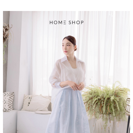
4.訂單成立30分鐘內，如未前往確認交易或遇審核未通過，訂單將自動取
１．簡單：不需註冊會員、不需綁卡、不需儲值。
運送方式
消。如遇「轉專審核」未通過狀況，表示未達大哥付你分期系統評分，恕無
２．便利：只要手機號碼，簡訊認證，即可結帳。
法說明評估內容。
３．安心：先確認商品／服務後，再付款。
付款後全家取貨
【繳款方式說明】
1.分期款項不併入電信帳單，「大哥付你分期」於每月結算日後寄送繳費提
免運費
【「AFTEE先享後付」結帳流程】
醒簡訊。
１．於結帳方式選擇「AFTEE先享後付」後，將跳轉至「AFTEE先享後付」
2.透過簡訊連結打開帳單後，可選擇「超商條碼／台灣大直營門市／銀行轉
付款後萊爾富取貨
結帳頁面，進行簡訊認證並確認金額後，即可完成結帳。
帳／街口支付／iPASS MONEY」等通路繳費。
２．訂單成立數日內，您將收到繳費通知簡訊。
免運費
３．收到繳費通知簡訊後14天內，點擊此簡訊中的連結，可透過四大超商／
【注意事項】
ATM／網路銀行／等多元方式進行付款，方視為交易完成。
付款後7-11取貨
1.本服務係由「台灣大哥大股份有限公司」（以下簡稱本公司）所提供，讓
※ 請注意：結帳手續完成當下不需立刻繳費，但若您需要取消訂單，請聯絡
用戶於交易時，得透過本服務購買商品或服務，並由商店將買賣／分期付款
免運費
購買商品的店家。未經商家同意取消之訂單仍視為有效，需透過AFTEE先享
買賣價金債權讓與本公司後，依約使用本公司帳單繳交帳款。
後付繳納相關費用。
2.基於同意付款使用「大哥付你分期」之契約關係目的，商店將以您的個人
一般商品宅配
※ 交易是否成功請以「AFTEE先享後付 」之結帳頁面顯示為準，若有關於
資料（包含姓名、電話或地址）提供予台灣大哥大進項蒐集、處理及利用，
是否繳費成功／繳費後需取消欲退款等相關疑問，請聯繫「AFTEE先享後付
免運費
由本公司與您本人進行分期帳單所需資料之確認、核對及更正。
客戶支援中心」
https://netprotections.freshdesk.com/support/home
3.完整用戶服務條款，請詳閱以下連結：
https://oppay.tw/userRule
付款後門市自取
【注意事項】
１．透過由恩沛科技股份有限公司提供之「AFTEE先享後付」服務完成之交
每筆NT$80，滿NT$1,500(含以上)免運費
易，需依本服務之必要範圍內提供個人資料，並將交易相關給付款項請求債
權轉讓予恩沛科技股份有限公司。
國家/地區配送
查看運費
２．關於個人資料處理事宜，請瀏覽以下網址：
https://aftee.tw/terms/#terms3
３．未成年的使用者請事先徵得法定代理人或監護人之同意方可使用
「AFTEE先享後付」，若未經同意申辦者引起之損失，本公司不負相關責