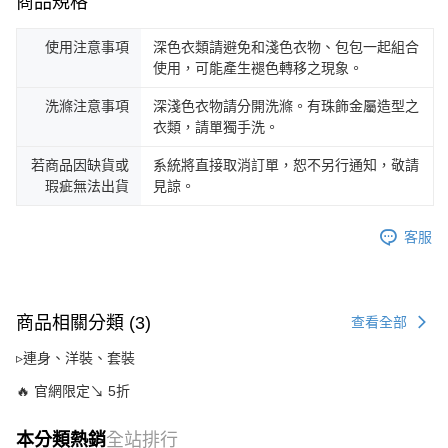
商品規格
使用注意事項
深色衣類請避免和淺色衣物、包包一起組合
使用，可能產生褪色轉移之現象。
洗滌注意事項
深淺色衣物請分開洗滌。有珠飾金屬造型之
衣類，請單獨手洗。
若商品因缺貨或
系統將直接取消訂單，恕不另行通知，敬請
瑕疵無法出貨
見諒。
客服
商品相關分類 (3)
查看全部
▹連身、洋裝、套裝
🔥 官網限定↘ 5折
本分類熱銷
全站排行