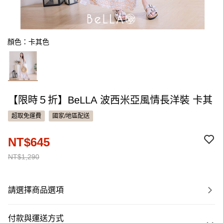
顏色：卡其色
【限時５折】BeLLA 波西米亞風情長洋裝 卡其
超取免運費
國家/地區配送
NT$645
NT$1,290
請選擇商品選項
付款與運送方式