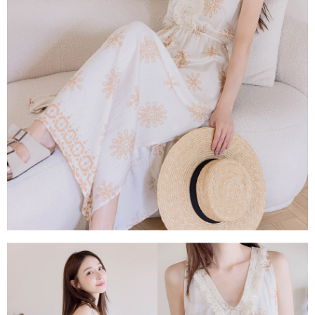
１．透過由恩沛科技股份有限公司提供之「AFTEE先享後付」服務完成之交
每筆NT$80，滿NT$1,500(含以上)免運費
易，需依本服務之必要範圍內提供個人資料，並將交易相關給付款項請求債
權轉讓予恩沛科技股份有限公司。
國家/地區配送
查看運費
２．關於個人資料處理事宜，請瀏覽以下網址：
https://aftee.tw/terms/#terms3
３．未成年的使用者請事先徵得法定代理人或監護人之同意方可使用
「AFTEE先享後付」，若未經同意申辦者引起之損失，本公司不負相關責
任。
４．使用「AFTEE先享後付」時，將依據個別帳號之用戶狀況，依本公司即
時審查核予不同之上限額度；若仍有額度不足之情形，本公司將視審查結果
請求用戶進行身份認證。
５．嚴禁一人註冊多個帳號或使用他人資訊註冊。若發現惡意使用之情形，
恩沛科技股份有限公司將有權停止該用戶之使用額度並採取法律行動。