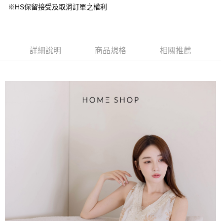
台灣樂天信用卡公司
中國信託商業銀行
台灣樂天信用卡公司
※HS保留接受及取消訂單之權利
【大哥付你分期使用說明】
AFTEE先享後付
1.本服務由台灣大哥大提供，台灣大哥大用戶可立即使用無須另外申請。
2.付款方式選擇「大哥付你分期」，訂單成立後會自動跳轉到大哥付的交易
相關說明
流程，驗證手機門號後，選擇欲分期的期數、繳款截止日，確認付款後即完
【關於「AFTEE先享後付」】
成交易。
ATM付款
AFTEE先享後付是「在收到商品之後才付款」的支付方式。 讓您購物簡單
詳細說明
商品規格
相關推薦
3.實際核准額度、可分期數及費用金額請依後續交易確認頁面所載為準。
便利好安心！
4.訂單成立30分鐘內，如未前往確認交易或遇審核未通過，訂單將自動取
１．簡單：不需註冊會員、不需綁卡、不需儲值。
運送方式
消。如遇「轉專審核」未通過狀況，表示未達大哥付你分期系統評分，恕無
２．便利：只要手機號碼，簡訊認證，即可結帳。
法說明評估內容。
３．安心：先確認商品／服務後，再付款。
付款後全家取貨
【繳款方式說明】
1.分期款項不併入電信帳單，「大哥付你分期」於每月結算日後寄送繳費提
免運費
【「AFTEE先享後付」結帳流程】
醒簡訊。
１．於結帳方式選擇「AFTEE先享後付」後，將跳轉至「AFTEE先享後付」
2.透過簡訊連結打開帳單後，可選擇「超商條碼／台灣大直營門市／銀行轉
付款後萊爾富取貨
結帳頁面，進行簡訊認證並確認金額後，即可完成結帳。
帳／街口支付／iPASS MONEY」等通路繳費。
２．訂單成立數日內，您將收到繳費通知簡訊。
免運費
３．收到繳費通知簡訊後14天內，點擊此簡訊中的連結，可透過四大超商／
【注意事項】
ATM／網路銀行／等多元方式進行付款，方視為交易完成。
付款後7-11取貨
1.本服務係由「台灣大哥大股份有限公司」（以下簡稱本公司）所提供，讓
※ 請注意：結帳手續完成當下不需立刻繳費，但若您需要取消訂單，請聯絡
用戶於交易時，得透過本服務購買商品或服務，並由商店將買賣／分期付款
免運費
購買商品的店家。未經商家同意取消之訂單仍視為有效，需透過AFTEE先享
買賣價金債權讓與本公司後，依約使用本公司帳單繳交帳款。
後付繳納相關費用。
2.基於同意付款使用「大哥付你分期」之契約關係目的，商店將以您的個人
一般商品宅配
※ 交易是否成功請以「AFTEE先享後付 」之結帳頁面顯示為準，若有關於
資料（包含姓名、電話或地址）提供予台灣大哥大進項蒐集、處理及利用，
是否繳費成功／繳費後需取消欲退款等相關疑問，請聯繫「AFTEE先享後付
免運費
由本公司與您本人進行分期帳單所需資料之確認、核對及更正。
客戶支援中心」
https://netprotections.freshdesk.com/support/home
3.完整用戶服務條款，請詳閱以下連結：
https://oppay.tw/userRule
付款後門市自取
【注意事項】