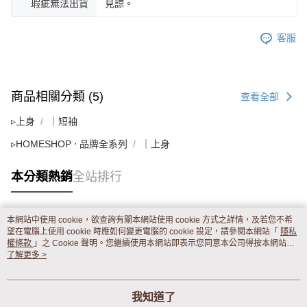
瑕疵無法出貨
見諒。
客服
商品相關分類 (5)
查看全部
▹上身
｜短袖
▹HOMESHOP ‧ 品牌全系列
｜上身
本分類熱銷
全站排行
本網站中使用 cookie，欲查詢有關本網站使用 cookie 方式之詳情，及若您不希
熱門標籤
望在電腦上使用 cookie 時應如何變更電腦的 cookie 設定，請參閱本網站「
隱私
權條款
」之 Cookie 聲明。您繼續使用本網站即表示您同意本公司得按本網站使
用條款之 Cookie 聲明使用 cookie。
了解更多 >
我知道了