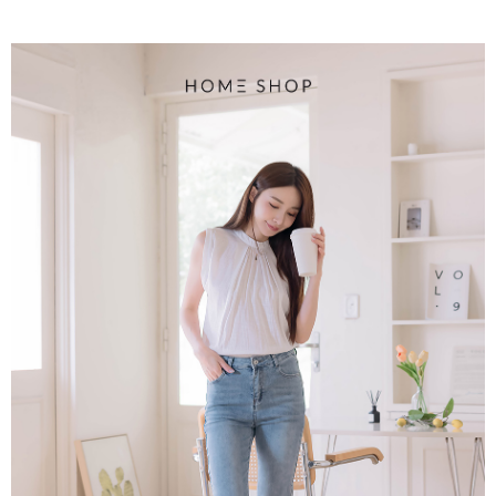
每筆NT$80，滿NT$1,500(含以上)免運費
易，需依本服務之必要範圍內提供個人資料，並將交易相關給付款項請求債
權轉讓予恩沛科技股份有限公司。
國家/地區配送
查看運費
２．關於個人資料處理事宜，請瀏覽以下網址：
https://aftee.tw/terms/#terms3
３．未成年的使用者請事先徵得法定代理人或監護人之同意方可使用
「AFTEE先享後付」，若未經同意申辦者引起之損失，本公司不負相關責
任。
４．使用「AFTEE先享後付」時，將依據個別帳號之用戶狀況，依本公司即
時審查核予不同之上限額度；若仍有額度不足之情形，本公司將視審查結果
請求用戶進行身份認證。
５．嚴禁一人註冊多個帳號或使用他人資訊註冊。若發現惡意使用之情形，
恩沛科技股份有限公司將有權停止該用戶之使用額度並採取法律行動。