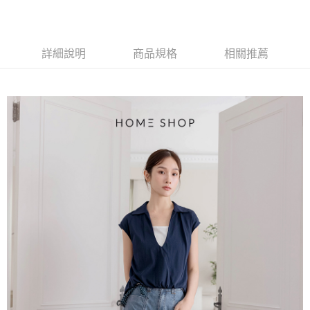
台灣樂天信用卡公司
中國信託商業銀行
台灣樂天信用卡公司
【大哥付你分期使用說明】
AFTEE先享後付
1.本服務由台灣大哥大提供，台灣大哥大用戶可立即使用無須另外申請。
2.付款方式選擇「大哥付你分期」，訂單成立後會自動跳轉到大哥付的交易
相關說明
流程，驗證手機門號後，選擇欲分期的期數、繳款截止日，確認付款後即完
詳細說明
商品規格
相關推薦
【關於「AFTEE先享後付」】
成交易。
ATM付款
AFTEE先享後付是「在收到商品之後才付款」的支付方式。 讓您購物簡單
3.實際核准額度、可分期數及費用金額請依後續交易確認頁面所載為準。
便利好安心！
4.訂單成立30分鐘內，如未前往確認交易或遇審核未通過，訂單將自動取
１．簡單：不需註冊會員、不需綁卡、不需儲值。
運送方式
消。如遇「轉專審核」未通過狀況，表示未達大哥付你分期系統評分，恕無
２．便利：只要手機號碼，簡訊認證，即可結帳。
法說明評估內容。
３．安心：先確認商品／服務後，再付款。
付款後全家取貨
【繳款方式說明】
1.分期款項不併入電信帳單，「大哥付你分期」於每月結算日後寄送繳費提
免運費
【「AFTEE先享後付」結帳流程】
醒簡訊。
１．於結帳方式選擇「AFTEE先享後付」後，將跳轉至「AFTEE先享後付」
2.透過簡訊連結打開帳單後，可選擇「超商條碼／台灣大直營門市／銀行轉
付款後萊爾富取貨
結帳頁面，進行簡訊認證並確認金額後，即可完成結帳。
帳／街口支付／iPASS MONEY」等通路繳費。
２．訂單成立數日內，您將收到繳費通知簡訊。
免運費
３．收到繳費通知簡訊後14天內，點擊此簡訊中的連結，可透過四大超商／
【注意事項】
ATM／網路銀行／等多元方式進行付款，方視為交易完成。
付款後7-11取貨
1.本服務係由「台灣大哥大股份有限公司」（以下簡稱本公司）所提供，讓
※ 請注意：結帳手續完成當下不需立刻繳費，但若您需要取消訂單，請聯絡
用戶於交易時，得透過本服務購買商品或服務，並由商店將買賣／分期付款
免運費
購買商品的店家。未經商家同意取消之訂單仍視為有效，需透過AFTEE先享
買賣價金債權讓與本公司後，依約使用本公司帳單繳交帳款。
後付繳納相關費用。
2.基於同意付款使用「大哥付你分期」之契約關係目的，商店將以您的個人
一般商品宅配
※ 交易是否成功請以「AFTEE先享後付 」之結帳頁面顯示為準，若有關於
資料（包含姓名、電話或地址）提供予台灣大哥大進項蒐集、處理及利用，
是否繳費成功／繳費後需取消欲退款等相關疑問，請聯繫「AFTEE先享後付
免運費
由本公司與您本人進行分期帳單所需資料之確認、核對及更正。
客戶支援中心」
https://netprotections.freshdesk.com/support/home
3.完整用戶服務條款，請詳閱以下連結：
https://oppay.tw/userRule
付款後門市自取
【注意事項】