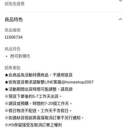
超取免運費
付款方式
商品特色
信用卡一次付款
商品編號
信用卡分期付款
11006734
3 期 0 利率 每期
NT$148
21家銀行
商品特色
6 期 0 利率 每期
NT$74
21家銀行
合作金庫商業銀行
第一商業銀行
附可拆領巾
華南商業銀行
彰化商業銀行
12 期 0 利率 每期
NT$37
21家銀行
合作金庫商業銀行
第一商業銀行
上海商業儲蓄銀行
台北富邦商業銀行
華南商業銀行
彰化商業銀行
銷售重點
24 期 0 利率 每期
NT$18
20家銀行
合作金庫商業銀行
第一商業銀行
國泰世華商業銀行
兆豐國際商業銀行
上海商業儲蓄銀行
台北富邦商業銀行
華南商業銀行
彰化商業銀行
★此商品為活動特價商品，不適用退貨
臺灣中小企業銀行
台中商業銀行
合作金庫商業銀行
第一商業銀行
LINE Pay
國泰世華商業銀行
兆豐國際商業銀行
上海商業儲蓄銀行
台北富邦商業銀行
★如有退貨需求請聯繫LINE客服@homeshop2007
匯豐（台灣）商業銀行
華泰商業銀行
華南商業銀行
彰化商業銀行
臺灣中小企業銀行
台中商業銀行
國泰世華商業銀行
兆豐國際商業銀行
聯邦商業銀行
遠東國際商業銀行
Apple Pay
上海商業儲蓄銀行
台北富邦商業銀行
★活動期間出貨時間可能調整，請見諒
匯豐（台灣）商業銀行
華泰商業銀行
臺灣中小企業銀行
台中商業銀行
元大商業銀行
永豐商業銀行
兆豐國際商業銀行
臺灣中小企業銀行
※現貨下單後約5-7工作天出貨。
聯邦商業銀行
遠東國際商業銀行
匯豐（台灣）商業銀行
華泰商業銀行
街口支付
玉山商業銀行
星展（台灣）商業銀行
台中商業銀行
匯豐（台灣）商業銀行
元大商業銀行
永豐商業銀行
※調貨或預購，時間約7-20個工作天。
聯邦商業銀行
遠東國際商業銀行
台新國際商業銀行
中國信託商業銀行
華泰商業銀行
聯邦商業銀行
玉山商業銀行
星展（台灣）商業銀行
悠遊付
※假日物流不配送，工作天不含假日。
元大商業銀行
永豐商業銀行
台灣樂天信用卡公司
遠東國際商業銀行
元大商業銀行
台新國際商業銀行
中國信託商業銀行
玉山商業銀行
星展（台灣）商業銀行
※如遇缺貨瑕疵將直接取消訂單不另行通知。
永豐商業銀行
玉山商業銀行
台灣樂天信用卡公司
大哥付你分期
台新國際商業銀行
中國信託商業銀行
※HS保留接受及取消訂單之權利
星展（台灣）商業銀行
台新國際商業銀行
相關說明