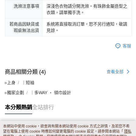
洗滌注意事項
深淺色衣物請分開洗滌。有珠飾金屬造型之
衣類，請單獨手洗。
若商品因缺貨或
系統將直接取消訂單，恕不另行通知，敬請
瑕疵無法出貨
見諒。
客服
商品相關分類 (4)
查看全部
▹上身
｜短袖
▹獨家企劃
｜多WAY ‧ 領巾設計
本分類熱銷
全站排行
本網站中使用 cookie，欲查詢有關本網站使用 cookie 方式之詳情，及若您不希
熱門標籤
望在電腦上使用 cookie 時應如何變更電腦的 cookie 設定，請參閱本網站「
隱私