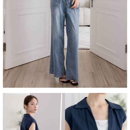
１．透過由恩沛科技股份有限公司提供之「AFTEE先享後付」服務完成之交
每筆NT$80，滿NT$1,500(含以上)免運費
易，需依本服務之必要範圍內提供個人資料，並將交易相關給付款項請求債
權轉讓予恩沛科技股份有限公司。
國家/地區配送
查看運費
２．關於個人資料處理事宜，請瀏覽以下網址：
https://aftee.tw/terms/#terms3
３．未成年的使用者請事先徵得法定代理人或監護人之同意方可使用
「AFTEE先享後付」，若未經同意申辦者引起之損失，本公司不負相關責
任。
４．使用「AFTEE先享後付」時，將依據個別帳號之用戶狀況，依本公司即
時審查核予不同之上限額度；若仍有額度不足之情形，本公司將視審查結果
請求用戶進行身份認證。
５．嚴禁一人註冊多個帳號或使用他人資訊註冊。若發現惡意使用之情形，
恩沛科技股份有限公司將有權停止該用戶之使用額度並採取法律行動。