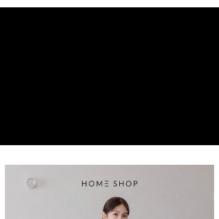
【大哥付你分期使用說明】
AFTEE先享後付
1.本服務由台灣大哥大提供，台灣大哥大用戶可立即使用無須另外申請。
2.付款方式選擇「大哥付你分期」，訂單成立後會自動跳轉到大哥付的交易
相關說明
流程，驗證手機門號後，選擇欲分期的期數、繳款截止日，確認付款後即完
【關於「AFTEE先享後付」】
成交易。
ATM付款
AFTEE先享後付是「在收到商品之後才付款」的支付方式。 讓您購物簡單
3.實際核准額度、可分期數及費用金額請依後續交易確認頁面所載為準。
便利好安心！
4.訂單成立30分鐘內，如未前往確認交易或遇審核未通過，訂單將自動取
１．簡單：不需註冊會員、不需綁卡、不需儲值。
運送方式
消。如遇「轉專審核」未通過狀況，表示未達大哥付你分期系統評分，恕無
２．便利：只要手機號碼，簡訊認證，即可結帳。
法說明評估內容。
３．安心：先確認商品／服務後，再付款。
付款後全家取貨
【繳款方式說明】
1.分期款項不併入電信帳單，「大哥付你分期」於每月結算日後寄送繳費提
免運費
【「AFTEE先享後付」結帳流程】
醒簡訊。
１．於結帳方式選擇「AFTEE先享後付」後，將跳轉至「AFTEE先享後付」
2.透過簡訊連結打開帳單後，可選擇「超商條碼／台灣大直營門市／銀行轉
付款後萊爾富取貨
結帳頁面，進行簡訊認證並確認金額後，即可完成結帳。
帳／街口支付／iPASS MONEY」等通路繳費。
２．訂單成立數日內，您將收到繳費通知簡訊。
免運費
３．收到繳費通知簡訊後14天內，點擊此簡訊中的連結，可透過四大超商／
【注意事項】
ATM／網路銀行／等多元方式進行付款，方視為交易完成。
付款後7-11取貨
1.本服務係由「台灣大哥大股份有限公司」（以下簡稱本公司）所提供，讓
※ 請注意：結帳手續完成當下不需立刻繳費，但若您需要取消訂單，請聯絡
用戶於交易時，得透過本服務購買商品或服務，並由商店將買賣／分期付款
免運費
購買商品的店家。未經商家同意取消之訂單仍視為有效，需透過AFTEE先享
買賣價金債權讓與本公司後，依約使用本公司帳單繳交帳款。
後付繳納相關費用。
2.基於同意付款使用「大哥付你分期」之契約關係目的，商店將以您的個人
一般商品宅配
※ 交易是否成功請以「AFTEE先享後付 」之結帳頁面顯示為準，若有關於
資料（包含姓名、電話或地址）提供予台灣大哥大進項蒐集、處理及利用，
是否繳費成功／繳費後需取消欲退款等相關疑問，請聯繫「AFTEE先享後付
免運費
由本公司與您本人進行分期帳單所需資料之確認、核對及更正。
客戶支援中心」
https://netprotections.freshdesk.com/support/home
3.完整用戶服務條款，請詳閱以下連結：
https://oppay.tw/userRule
付款後門市自取
【注意事項】
１．透過由恩沛科技股份有限公司提供之「AFTEE先享後付」服務完成之交