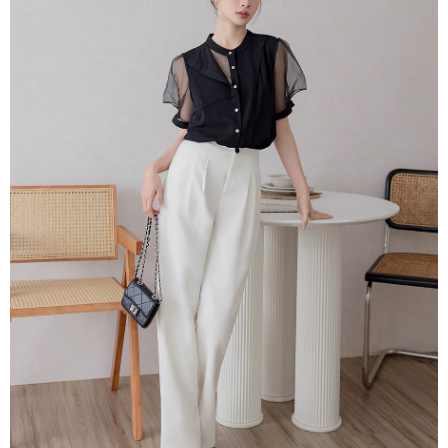
每筆NT$80，滿NT$1,500(含以上)免運費
易，需依本服務之必要範圍內提供個人資料，並將交易相關給付款項請求債
權轉讓予恩沛科技股份有限公司。
國家/地區配送
查看運費
２．關於個人資料處理事宜，請瀏覽以下網址：
https://aftee.tw/terms/#terms3
３．未成年的使用者請事先徵得法定代理人或監護人之同意方可使用
「AFTEE先享後付」，若未經同意申辦者引起之損失，本公司不負相關責
任。
４．使用「AFTEE先享後付」時，將依據個別帳號之用戶狀況，依本公司即
時審查核予不同之上限額度；若仍有額度不足之情形，本公司將視審查結果
請求用戶進行身份認證。
５．嚴禁一人註冊多個帳號或使用他人資訊註冊。若發現惡意使用之情形，
恩沛科技股份有限公司將有權停止該用戶之使用額度並採取法律行動。