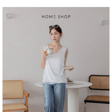
3.完整用戶服務條款，請詳閱以下連結：
https://oppay.tw/userRule
國家/地區配送
查看運費
【注意事項】
１．透過由恩沛科技股份有限公司提供之「AFTEE先享後付」服務完成之交
易，需依本服務之必要範圍內提供個人資料，並將交易相關給付款項請求債
權轉讓予恩沛科技股份有限公司。
２．關於個人資料處理事宜，請瀏覽以下網址：
https://aftee.tw/terms/#terms3
３．未成年的使用者請事先徵得法定代理人或監護人之同意方可使用
「AFTEE先享後付」，若未經同意申辦者引起之損失，本公司不負相關責
任。
４．使用「AFTEE先享後付」時，將依據個別帳號之用戶狀況，依本公司即
時審查核予不同之上限額度；若仍有額度不足之情形，本公司將視審查結果
請求用戶進行身份認證。
５．嚴禁一人註冊多個帳號或使用他人資訊註冊。若發現惡意使用之情形，
恩沛科技股份有限公司將有權停止該用戶之使用額度並採取法律行動。