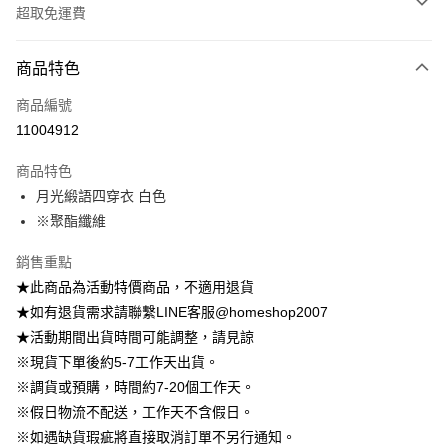
超取免運費
付款方式
商品特色
信用卡一次付款
商品編號
信用卡分期付款
11004912
3 期 0 利率 每期
NT$222
21家銀行
商品特色
6 期 0 利率 每期
NT$111
21家銀行
合作金庫商業銀行
第一商業銀行
月光緞語四穿衣 白色
華南商業銀行
彰化商業銀行
12 期 0 利率 每期
NT$55
21家銀行
合作金庫商業銀行
第一商業銀行
※聚酯纖維
上海商業儲蓄銀行
台北富邦商業銀行
華南商業銀行
彰化商業銀行
24 期 0 利率 每期
NT$27
20家銀行
合作金庫商業銀行
第一商業銀行
國泰世華商業銀行
兆豐國際商業銀行
上海商業儲蓄銀行
台北富邦商業銀行
華南商業銀行
彰化商業銀行
銷售重點
臺灣中小企業銀行
台中商業銀行
合作金庫商業銀行
第一商業銀行
LINE Pay
國泰世華商業銀行
兆豐國際商業銀行
上海商業儲蓄銀行
台北富邦商業銀行
★此商品為活動特價商品，不適用退貨
匯豐（台灣）商業銀行
華泰商業銀行
華南商業銀行
彰化商業銀行
臺灣中小企業銀行
台中商業銀行
國泰世華商業銀行
兆豐國際商業銀行
聯邦商業銀行
遠東國際商業銀行
Apple Pay
上海商業儲蓄銀行
台北富邦商業銀行
★如有退貨需求請聯繫LINE客服@homeshop2007
匯豐（台灣）商業銀行
華泰商業銀行
臺灣中小企業銀行
台中商業銀行
元大商業銀行
永豐商業銀行
兆豐國際商業銀行
臺灣中小企業銀行
★活動期間出貨時間可能調整，請見諒
聯邦商業銀行
遠東國際商業銀行
匯豐（台灣）商業銀行
華泰商業銀行
街口支付
玉山商業銀行
星展（台灣）商業銀行
台中商業銀行
匯豐（台灣）商業銀行
元大商業銀行
永豐商業銀行
※現貨下單後約5-7工作天出貨。
聯邦商業銀行
遠東國際商業銀行
台新國際商業銀行
中國信託商業銀行
華泰商業銀行
聯邦商業銀行
玉山商業銀行
星展（台灣）商業銀行
悠遊付
※調貨或預購，時間約7-20個工作天。
元大商業銀行
永豐商業銀行
台灣樂天信用卡公司
遠東國際商業銀行
元大商業銀行
台新國際商業銀行
中國信託商業銀行
玉山商業銀行
星展（台灣）商業銀行
※假日物流不配送，工作天不含假日。
永豐商業銀行
玉山商業銀行
台灣樂天信用卡公司
Google Pay
台新國際商業銀行
中國信託商業銀行
※如遇缺貨瑕疵將直接取消訂單不另行通知。
星展（台灣）商業銀行
台新國際商業銀行