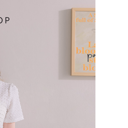
付／iPASS MONEY」等通路繳費。
爾富取貨
成立數日內，您將收到繳費通知簡訊。
費通知簡訊後14天內，點擊此簡訊中的連結，可透過四大超商
項】
網路銀行／等多元方式進行付款，方視為交易完成。
係由「台灣大哥大股份有限公司」（以下簡稱本公司）所提供，讓
：結帳手續完成當下不需立刻繳費，但若您需要取消訂單，請聯
1取貨
易時，得透過本服務購買商品或服務，並由商店將買賣／分期付
的店家。未經商家同意取消之訂單仍視為有效，需透過AFTEE
金債權讓與本公司後，依約使用本公司帳單繳交帳款。
繳納相關費用。
意付款使用「大哥付你分期」之契約關係目的，商店將以您的個人
否成功請以「AFTEE先享後付 」之結帳頁面顯示為準，若有關於
含姓名、電話或地址）提供予台灣大哥大進項蒐集、處理及利
功／繳費後需取消欲退款等相關疑問，請聯繫「AFTEE先享後
宅配
公司與您本人進行分期帳單所需資料之確認、核對及更正。
援中心」
https://netprotections.freshdesk.com/support/home
戶服務條款，請詳閱以下連結：
https://oppay.tw/userRule
項】
市自取
恩沛科技股份有限公司提供之「AFTEE先享後付」服務完成之
依本服務之必要範圍內提供個人資料，並將交易相關給付款項請
0，滿NT$1,500(含以上)免運費
讓予恩沛科技股份有限公司。
個人資料處理事宜，請瀏覽以下網址：
配送
查看運費
ee.tw/terms/#terms3
年的使用者請事先徵得法定代理人或監護人之同意方可使用
E先享後付」，若未經同意申辦者引起之損失，本公司不負相關責
AFTEE先享後付」時，將依據個別帳號之用戶狀況，依本公司
核予不同之上限額度；若仍有額度不足之情形，本公司將視審查
用戶進行身份認證。
一人註冊多個帳號或使用他人資訊註冊。若發現惡意使用之情
科技股份有限公司將有權停止該用戶之使用額度並採取法律行