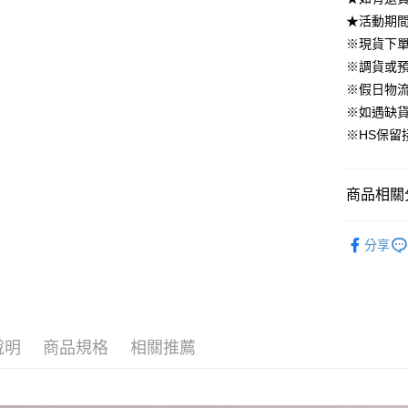
國泰世
上海商
華南商
★活動期
臺灣中
合作金
LINE Pay
國泰世
上海商
匯豐（
※現貨下單
華南商
臺灣中
國泰世
聯邦商
Apple Pay
上海商
※調貨或預
匯豐（
臺灣中
元大商
兆豐國
聯邦商
※假日物
匯豐（
街口支付
玉山商
台中商
元大商
※如遇缺
聯邦商
台新國
華泰商
玉山商
悠遊付
元大商
※HS保留
台灣樂
遠東國
台新國
玉山商
永豐商
台灣樂
大哥付你
台新國
星展（
相關說明
台灣樂
商品相關分
中國信
【大哥付
AFTEE先
1.本服務
▹上身
2.付款方
相關說明
分享
流程，驗
【關於「A
▹HOMES
ATM付款
完成交易
AFTEE
3.實際核
🔥 上班面
便利好安
4.訂單成
１．簡單
▹獨家企劃
消。如遇
２．便利
運送方式
無法說明
３．安心
說明
商品規格
相關推薦
【繳款方
付款後全
1.分期款
【「AFT
醒簡訊。
免運費
１．於結帳
2.透過簡
付」結帳