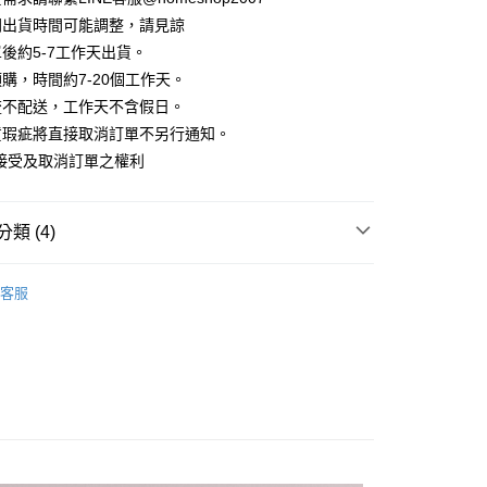
華商業銀行
兆豐國際商業銀行
業儲蓄銀行
台北富邦商業銀行
業銀行
彰化商業銀行
間出貨時間可能調整，請見諒
小企業銀行
台中商業銀行
庫商業銀行
第一商業銀行
華商業銀行
兆豐國際商業銀行
業儲蓄銀行
台北富邦商業銀行
台灣）商業銀行
華泰商業銀行
後約5-7工作天出貨。
業銀行
彰化商業銀行
小企業銀行
台中商業銀行
華商業銀行
兆豐國際商業銀行
業銀行
遠東國際商業銀行
業儲蓄銀行
台北富邦商業銀行
購，時間約7-20個工作天。
台灣）商業銀行
華泰商業銀行
小企業銀行
台中商業銀行
業銀行
永豐商業銀行
際商業銀行
臺灣中小企業銀行
業銀行
遠東國際商業銀行
流不配送，工作天不含假日。
台灣）商業銀行
華泰商業銀行
業銀行
星展（台灣）商業銀行
業銀行
匯豐（台灣）商業銀行
業銀行
永豐商業銀行
貨瑕疵將直接取消訂單不另行通知。
業銀行
遠東國際商業銀行
際商業銀行
中國信託商業銀行
業銀行
聯邦商業銀行
業銀行
星展（台灣）商業銀行
業銀行
永豐商業銀行
接受及取消訂單之權利
天信用卡公司
際商業銀行
元大商業銀行
際商業銀行
中國信託商業銀行
業銀行
星展（台灣）商業銀行
業銀行
玉山商業銀行
天信用卡公司
分期
際商業銀行
中國信託商業銀行
台灣）商業銀行
台新國際商業銀行
天信用卡公司
類 (4)
託商業銀行
台灣樂天信用卡公司
你分期使用說明】
享後付
由台灣大哥大提供，台灣大哥大用戶可立即使用無須另外申請。
｜短袖
式選擇「大哥付你分期」，訂單成立後會自動跳轉到大哥付的交易
客服
證手機門號後，選擇欲分期的期數、繳款截止日，確認付款後即
FTEE先享後付」】
HOP ‧ 品牌全系列
｜上身
。
先享後付是「在收到商品之後才付款」的支付方式。 讓您購物簡單
准額度、可分期數及費用金額請依後續交易確認頁面所載為準。
試好運價666起
心！
立30分鐘內，如未前往確認交易或遇審核未通過，訂單將自動取
：不需註冊會員、不需綁卡、不需儲值。
「轉專審核」未通過狀況，表示未達大哥付你分期系統評分，恕
｜2026 ‧ WHITE流行色
：只要手機號碼，簡訊認證，即可結帳。
評估內容。
：先確認商品／服務後，再付款。
式說明】
家取貨
項不併入電信帳單，「大哥付你分期」於每月結算日後寄送繳費提
EE先享後付」結帳流程】
方式選擇「AFTEE先享後付」後，將跳轉至「AFTEE先享後
訊連結打開帳單後，可選擇「超商條碼／台灣大直營門市／銀行轉
頁面，進行簡訊認證並確認金額後，即可完成結帳。