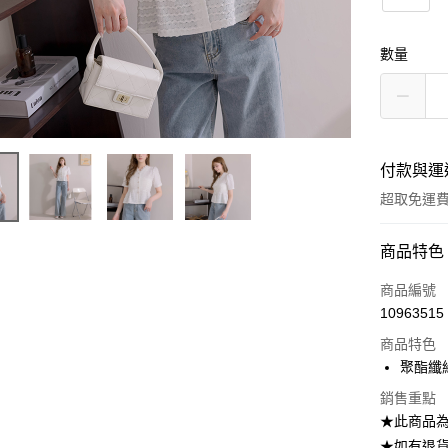
數量
付款與運
超取免運
付款方式
商品特色
信用卡一
商品編號
10963515
信用卡分
商品特色
3 期 
聚酯纖
6 期 
合作金
銷售重點
華南商
12 期
合作金
★此商品
上海商
華南商
24 期
★如有退貨需
合作金