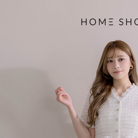
帳／街口支
付款後萊
２．訂單
３．收到繳
免運費
【注意事
／ATM／
1.本服務
※ 請注意
付款後7-1
用戶於交
絡購買商品
款買賣價
先享後付
免運費
2.基於同
※ 交易是
資料（包
是否繳費成
一般商品
用，由本
付客戶支
免運費
3.完整用
【注意事
付款後門
１．透過由
交易，需
每筆NT$8
求債權轉
２．關於
國家/地區
https://aft
３．未成
「AFTE
任。
４．使用「
即時審查
結果請求
５．嚴禁
形，恩沛
動。