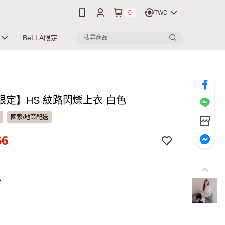
0
TWD
BeLLA限定
限定】HS 紋路閃爍上衣 白色
國家/地區配送
66
色