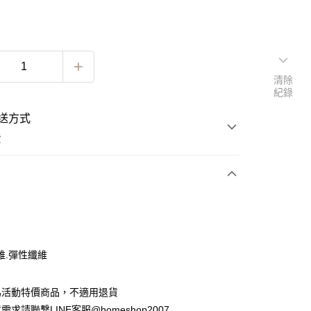
清除
紀錄
送方式
費
次付款
期付款
0 利率 每期
NT$222
21家銀行
維.彈性纖維
0 利率 每期
NT$111
21家銀行
庫商業銀行
第一商業銀行
業銀行
彰化商業銀行
 0 利率 每期
NT$55
21家銀行
庫商業銀行
第一商業銀行
為活動特價商品，不適用退貨
業儲蓄銀行
台北富邦商業銀行
業銀行
彰化商業銀行
 0 利率 每期
NT$27
20家銀行
求請聯繫LINE客服@homeshop2007
庫商業銀行
第一商業銀行