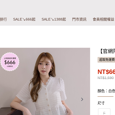
排行
SALE↘666起
SALE↘1388起
門市資訊
會員相關權益
【官網
超取免運費
NT$6
NT$1,590
顏色：白
尺寸
F